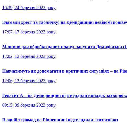
16:39, 24 березня 2023 року
Зламали хрест та табличку: на Демидівщині невідомі поніве
17:07, 17 березня 2023 року
Машини для обробки даних планує закупити Демидівська сі
17:02, 12 березня 2023 року
Навчатимуть як допомагати в критичних ситуаціях – на Рів
12:06, 12 березня 2023 року
Гепатит А – на Демидівщині підтвердили випадок захворюв
09:15, 09 березня 2023 року
В одній з громад на Рівненщині підтвердили лептоспіроз