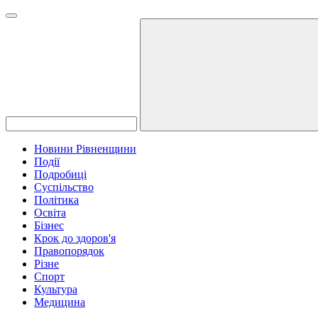
Новини Рівненщини
Події
Подробиці
Суспільство
Політика
Освіта
Бізнес
Крок до здоров'я
Правопорядок
Різне
Спорт
Культура
Медицина