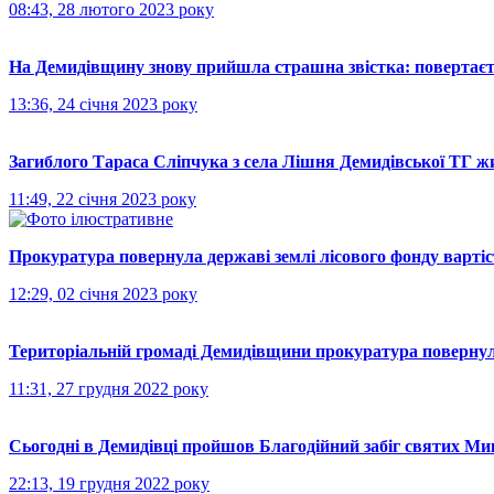
08:43, 28 лютого 2023 року
На Демидівщину знову прийшла страшна звістка: повертаєть
13:36, 24 січня 2023 року
Загиблого Тараса Сліпчука з села Лішня Демидівської ТГ ж
11:49, 22 січня 2023 року
Прокуратура повернула державі землі лісового фонду варті
12:29, 02 січня 2023 року
Територіальній громаді Демидівщини прокуратура повернул
11:31, 27 грудня 2022 року
Сьогодні в Демидівці пройшов Благодійний забіг святих Ми
22:13, 19 грудня 2022 року