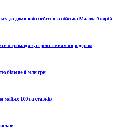
ся до доми воїн небесного війська Масюк Андрій
ителі громади зустріли живим коридором
стю більше 8 млн грн
а майже 100 га ставків
колаїв