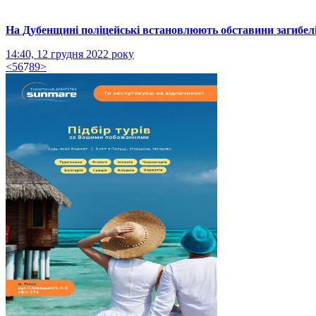
На Дубенщині поліцейські встановлюють обставини загибелі
14:40, 12 грудня 2022 року
<
5
6
7
8
9
>