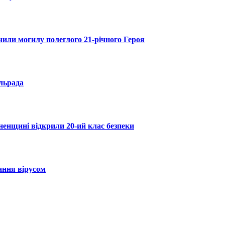
чили могилу полеглого 21-річного Героя
льрада
ненщині відкрили 20-ий клас безпеки
ання вірусом