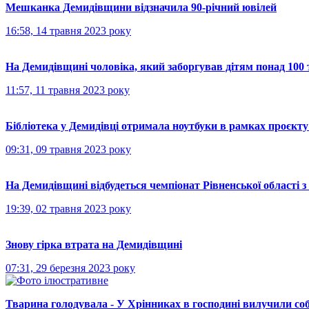
Мешканка Демидівщини відзначила 90-річний ювілей
16:58, 14 травня 2023 року
На Демидівщині чоловіка, який заборгував дітям понад 100 
11:57, 11 травня 2023 року
Бібліотека у Демидівці отримала ноутбуки в рамках проєкту
09:31, 09 травня 2023 року
На Демидівщині відбудеться чемпіонат Рівненської області з
19:39, 02 травня 2023 року
Знову гірка втрата на Демидівщині
07:31, 29 березня 2023 року
Тварина голодувала - У Хрінниках в господині вилучили со