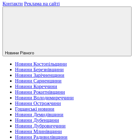
Контакти
Реклама на сайті
Новини Рiвного
Новини Костопільщини
Новини Березнівщини
Новини Зарічненщини
Новини Сарненщини
Новини Кореччини
Новини Рокитнівщини
Новини Володимиреччини
Новини Острожчини
Гощанські новини
Новини Демидівщини
Новини Дубенщини
Новини Дубровиччини
Новини Млинівщини
Новини Радивилівщини