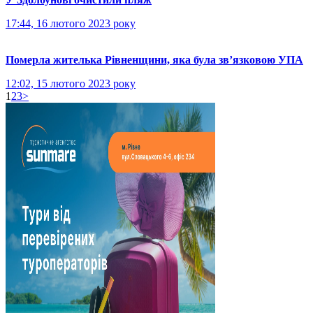
17:44, 16 лютого 2023 року
Померла жителька Рівненщини, яка була зв’язковою УПА
12:02, 15 лютого 2023 року
1
2
3
>