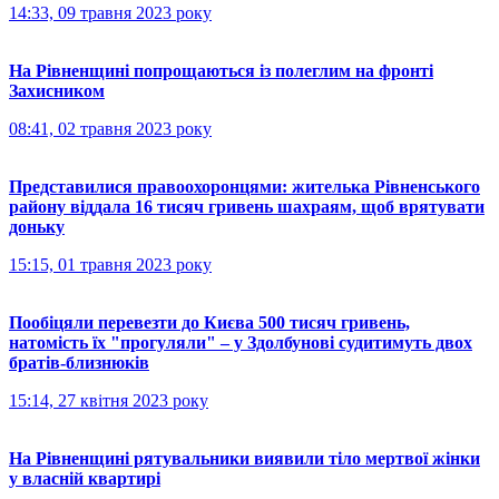
14:33, 09 травня 2023 року
На Рівненщині попрощаються із полеглим на фронті
Захисником
08:41, 02 травня 2023 року
Представилися правоохоронцями: жителька Рівненського
району віддала 16 тисяч гривень шахраям, щоб врятувати
доньку
15:15, 01 травня 2023 року
Пообіцяли перевезти до Києва 500 тисяч гривень,
натомість їх "прогуляли" – у Здолбунові судитимуть двох
братів-близнюків
15:14, 27 квітня 2023 року
На Рівненщині рятувальники виявили тіло мертвої жінки
у власній квартирі