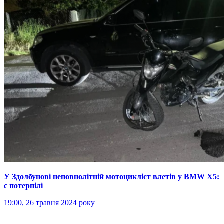
У Здолбунові неповнолітній мотоцикліст влетів у BMW X5:
є потерпілі
19:00, 26 травня 2024 року