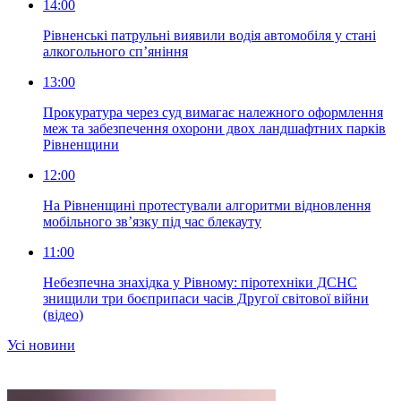
14:00
Рівненські патрульні виявили водія автомобіля у стані
алкогольного сп’яніння
13:00
Прокуратура через суд вимагає належного оформлення
меж та забезпечення охорони двох ландшафтних парків
Рівненщини
12:00
На Рівненщині протестували алгоритми відновлення
мобільного зв’язку під час блекауту
11:00
Небезпечна знахідка у Рівному: піротехніки ДСНС
знищили три боєприпаси часів Другої світової війни
(відео)
Усi новини