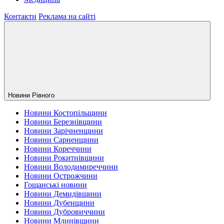
Контакти
Реклама на сайті
Новини Рiвного
Новини Костопільщини
Новини Березнівщини
Новини Зарічненщини
Новини Сарненщини
Новини Кореччини
Новини Рокитнівщини
Новини Володимиреччини
Новини Острожчини
Гощанські новини
Новини Демидівщини
Новини Дубенщини
Новини Дубровиччини
Новини Млинівщини