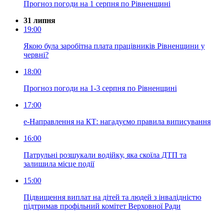
Прогноз погоди на 1 серпня по Рівненщині
31 липня
19:00
Якою була заробітна плата працівників Рівненщини у
червні?
18:00
Прогноз погоди на 1-3 серпня по Рівненщині
17:00
е-Направлення на КТ: нагадуємо правила виписування
16:00
Патрульні розшукали водійку, яка скоїла ДТП та
залишила місце події
15:00
Підвищення виплат на дітей та людей з інвалідністю
підтримав профільний комітет Верховної Ради