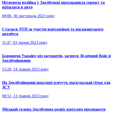
Нетвереза водійка у Здолбунові протаранила горожу та
врізалася в авто
09:06, 30 листопада 2023 року
Сталася ДТП за участю вантажівки та пасажирського
автобуса
11:47, 03 липня 2023 року
Боронячи Україну від окупантів, загинув 30-річний Воїн зі
Здолбунівщини
13:20, 14 травня 2023 року
На Здолбунівщині школярі плетуть маскувальні сітки для
ЗСУ
08:51, 13 травня 2023 року
Міський голова Здолбунова розвіз жителям продпакети