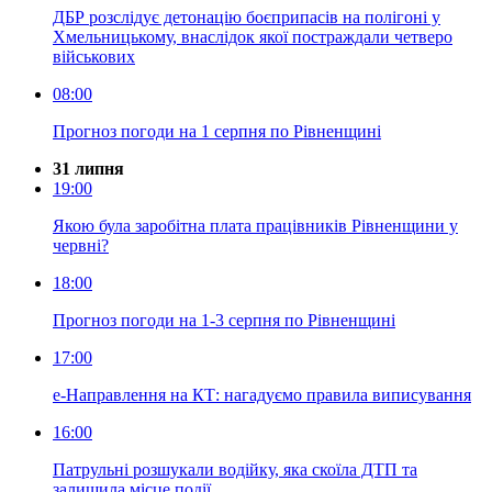
ДБР розслідує детонацію боєприпасів на полігоні у
Хмельницькому, внаслідок якої постраждали четверо
військових
08:00
Прогноз погоди на 1 серпня по Рівненщині
31 липня
19:00
Якою була заробітна плата працівників Рівненщини у
червні?
18:00
Прогноз погоди на 1-3 серпня по Рівненщині
17:00
е-Направлення на КТ: нагадуємо правила виписування
16:00
Патрульні розшукали водійку, яка скоїла ДТП та
залишила місце події