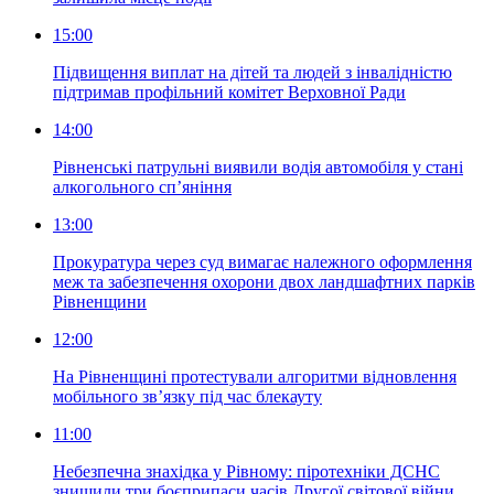
15:00
Підвищення виплат на дітей та людей з інвалідністю
підтримав профільний комітет Верховної Ради
14:00
Рівненські патрульні виявили водія автомобіля у стані
алкогольного сп’яніння
13:00
Прокуратура через суд вимагає належного оформлення
меж та забезпечення охорони двох ландшафтних парків
Рівненщини
12:00
На Рівненщині протестували алгоритми відновлення
мобільного зв’язку під час блекауту
11:00
Небезпечна знахідка у Рівному: піротехніки ДСНС
знищили три боєприпаси часів Другої світової війни