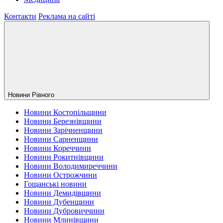
Контакти
Реклама на сайті
Новини Рiвного
Новини Костопільщини
Новини Березнівщини
Новини Зарічненщини
Новини Сарненщини
Новини Кореччини
Новини Рокитнівщини
Новини Володимиреччини
Новини Острожчини
Гощанські новини
Новини Демидівщини
Новини Дубенщини
Новини Дубровиччини
Новини Млинівщини