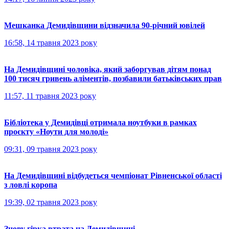
Мешканка Демидівщини відзначила 90-річний ювілей
16:58, 14 травня 2023 року
На Демидівщині чоловіка, який заборгував дітям понад
100 тисяч гривень аліментів, позбавили батьківських прав
11:57, 11 травня 2023 року
Бібліотека у Демидівці отримала ноутбуки в рамках
проєкту «Ноути для молоді»
09:31, 09 травня 2023 року
На Демидівщині відбудеться чемпіонат Рівненської області
з ловлі коропа
19:39, 02 травня 2023 року
Знову гірка втрата на Демидівщині