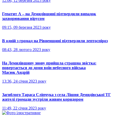
12:06, 12 березня 2023 року
Гепатит А – на Демидівщині підтвердили випадок
захворювання вірусом
09:15, 09 березня 2023 року
В одній з громад на Рівненщині підтвердили лептоспіроз
08:43, 28 лютого 2023 року
На Демидівщину знову прийшла страшна звістка:
повертається до доми воїн небесного війська
Масюк Андрій
13:36, 24 січня 2023 року
Загиблого Тараса Сліпчука з села Лішня Демидівської ТГ
жителі громади зустріли живим коридором
11:49, 22 січня 2023 року