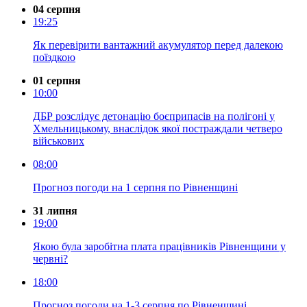
04 серпня
19:25
Як перевірити вантажний акумулятор перед далекою
поїздкою
01 серпня
10:00
ДБР розслідує детонацію боєприпасів на полігоні у
Хмельницькому, внаслідок якої постраждали четверо
військових
08:00
Прогноз погоди на 1 серпня по Рівненщині
31 липня
19:00
Якою була заробітна плата працівників Рівненщини у
червні?
18:00
Прогноз погоди на 1-3 серпня по Рівненщині