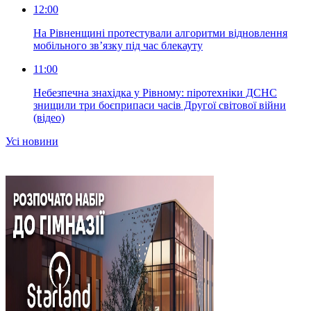
12:00
На Рівненщині протестували алгоритми відновлення
мобільного зв’язку під час блекауту
11:00
Небезпечна знахідка у Рівному: піротехніки ДСНС
знищили три боєприпаси часів Другої світової війни
(відео)
Усi новини