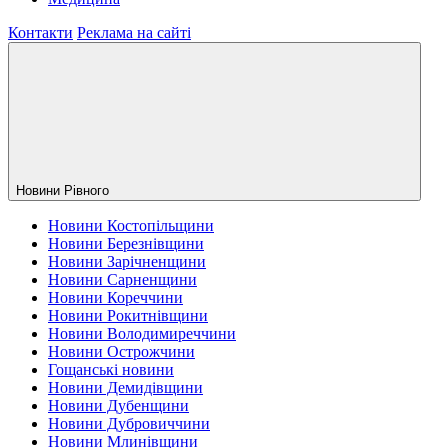
Контакти
Реклама на сайті
Новини Рiвного
Новини Костопільщини
Новини Березнівщини
Новини Зарічненщини
Новини Сарненщини
Новини Кореччини
Новини Рокитнівщини
Новини Володимиреччини
Новини Острожчини
Гощанські новини
Новини Демидівщини
Новини Дубенщини
Новини Дубровиччини
Новини Млинівщини