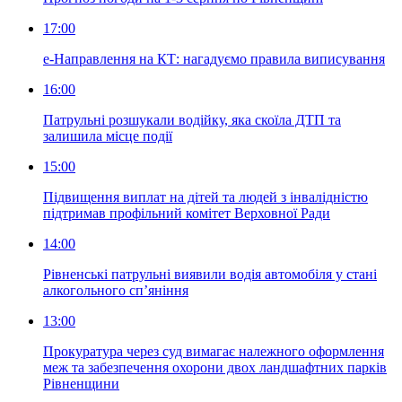
17:00
е-Направлення на КТ: нагадуємо правила виписування
16:00
Патрульні розшукали водійку, яка скоїла ДТП та
залишила місце події
15:00
Підвищення виплат на дітей та людей з інвалідністю
підтримав профільний комітет Верховної Ради
14:00
Рівненські патрульні виявили водія автомобіля у стані
алкогольного сп’яніння
13:00
Прокуратура через суд вимагає належного оформлення
меж та забезпечення охорони двох ландшафтних парків
Рівненщини