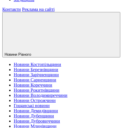
Контакти
Реклама на сайті
Новини Рiвного
Новини Костопільщини
Новини Березнівщини
Новини Зарічненщини
Новини Сарненщини
Новини Кореччини
Новини Рокитнівщини
Новини Володимиреччини
Новини Острожчини
Гощанські новини
Новини Демидівщини
Новини Дубенщини
Новини Дубровиччини
Новини Млинівщини