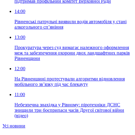
підтримав профільний комітет Верховної Ради
14:00
Рівненські патрульні виявили водія автомобіля у стані
алкогольного сп’яніння
13:00
Прокуратура через суд вимагає належного оформлення
меж та забезпечення охорони двох ландшафтних парків
Рівненщини
12:00
На Рівненщині протестували алгоритми відновлення
мобільного зв’язку під час блекауту
11:00
Небезпечна знахідка у Рівному: піротехніки ДСНС
знищили три боєприпаси часів Другої світової війни
(відео)
Усi новини