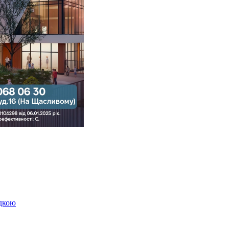
здкою