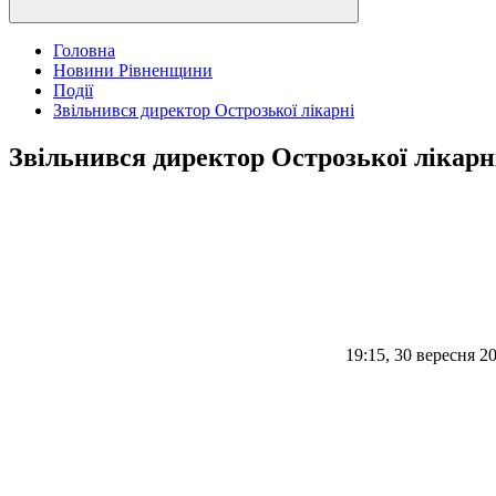
Головна
Новини Рівненщини
Події
Звільнився директор Острозької лікарні
Звільнився директор Острозької лікарн
19:15, 30 вересня 2