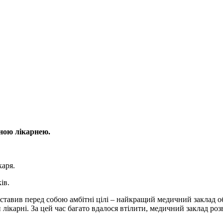
ною лікарнею.
каря.
ів.
 ставив перед собою амбітні цілі – найкращий медичний заклад 
лікарні. За цей час багато вдалося втілити, медичний заклад роз