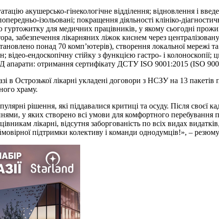
атацію акушерсько-гінекологічне відділення; відновлення і введе
 попередньо-ізольовані; покращення діяльності клініко-діагности
ію гуртожитку для медичних працівників, у якому сьогодні прожи
ора, забезпечення лікарняних ліжок киснем через централізован
становлено понад 70 комп’ютерів), створення локальної мережі та
ідео-ендоскопічну стійку з функцією гастро- і колоноскопії; ци
УЗД апарати: отримання сертифікату ДСТУ ISO 9001:2015 (ISO 90
азі в Острозької лікарні укладені договори з НСЗУ на 13 пакетів
ного храму.
пулярні рішення, які піддавалися критиці та осуду. Після своєї 
ннями, у яких створено всі умови для комфортного перебування 
івникам лікарні, відсутня заборгованість по всіх видах видатків
неймовірної підтримки колективу і команди однодумців!», – резюм