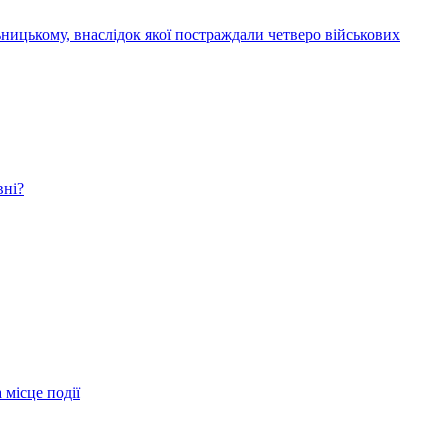
ницькому, внаслідок якої постраждали четверо військових
вні?
 місце події