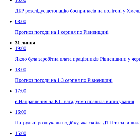
10:00
ДБР розслідує детонацію боєприпасів на полігоні у Хмель
08:00
Прогноз погоди на 1 серпня по Рівненщині
31 липня
19:00
Якою була заробітна плата працівників Рівненщини у чер
18:00
Прогноз погоди на 1-3 серпня по Рівненщині
17:00
е-Направлення на КТ: нагадуємо правила виписування
16:00
Патрульні розшукали водійку, яка скоїла ДТП та залишила
15:00