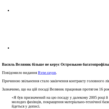
Василь Веляник більше не керує Острозькою багатопрофіль
Повідомило видання
Rvne.rayon
.
Причиною звільнення стало закінчення контракту головного лі
Зазначимо, що на цій посаді Веляник працював протягом 16 рок
«Я був призначений на цю посаду у далекому 2005 році й
молодих фахівців, покращення матеріально-технічної бази 
йдеться у дописі.