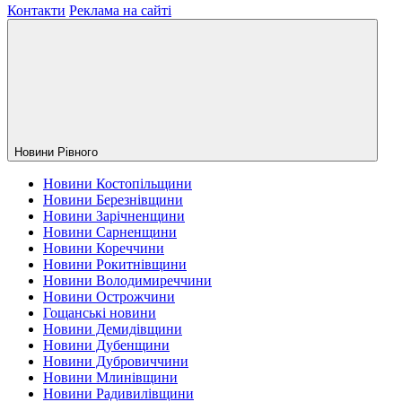
Контакти
Реклама на сайті
Новини Рiвного
Новини Костопільщини
Новини Березнівщини
Новини Зарічненщини
Новини Сарненщини
Новини Кореччини
Новини Рокитнівщини
Новини Володимиреччини
Новини Острожчини
Гощанські новини
Новини Демидівщини
Новини Дубенщини
Новини Дубровиччини
Новини Млинівщини
Новини Радивилівщини