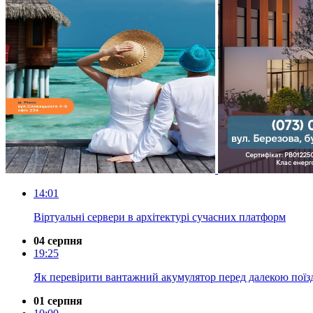
14:01
Віртуальні сервери в архітектурі сучасних платформ
04 серпня
19:25
Як перевірити вантажний акумулятор перед далекою пої
01 серпня