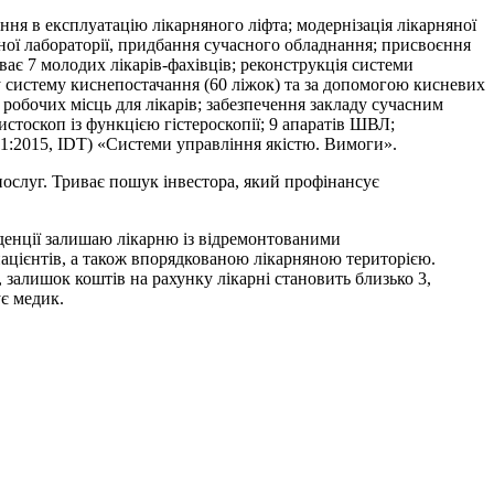
ння в експлуатацію лікарняного ліфта; модернізація лікарняної
чної лабораторії, придбання сучасного обладнання; присвоєння
ває 7 молодих лікарів-фахівців; реконструкція системи
у систему киснепостачання (60 ліжок) та за допомогою кисневих
 робочих місць для лікарів; забезпечення закладу сучасним
стоскоп із функцією гістероскопії; 9 апаратів ШВЛ;
01:2015, IDT) «Системи управління якістю. Вимоги».
 послуг. Триває пошук інвестора, який профінансує
каденції залишаю лікарню із відремонтованими
пацієнтів, а також впорядкованою лікарняною територією.
, залишок коштів на рахунку лікарні становить близько 3,
ує медик.