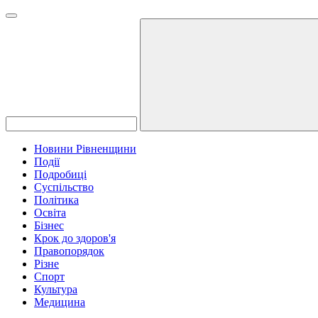
Новини Рівненщини
Події
Подробиці
Суспільство
Політика
Освіта
Бізнес
Крок до здоров'я
Правопорядок
Різне
Спорт
Культура
Медицина