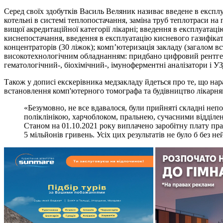
Серед своїх здобутків Василь Веляник називає введене в експлу
котельні в системі теплопостачання, заміна труб теплотраси на
вищої акредитаційної категорії лікарні; введення в експлуатац
киснепостачання, введення в експлуатацію кисневого газифікат
концентраторів (30 ліжок); комп’ютеризація закладу (загалом в
високотехнологічним обладнанням: придбано цифровий рентген; в
гематологічний-, біохімічний-, імуноферментні аналізатори і 
Також у дописі екскерівника медзакладу йдеться про те, що нар
встановлення комп'ютерного томографа та будівництво лікарня
«Безумовно, не все вдавалося, були прийняті складні непо
поліклінікою, харчоблоком, пральнею, сучасними відділе
Станом на 01.10.2021 року виплачено заробітну плату прац
5 мільйонів гривень. Усіх цих результатів не було б без 