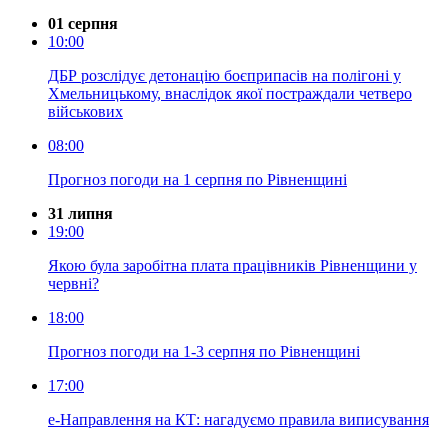
01 серпня
10:00
ДБР розслідує детонацію боєприпасів на полігоні у
Хмельницькому, внаслідок якої постраждали четверо
військових
08:00
Прогноз погоди на 1 серпня по Рівненщині
31 липня
19:00
Якою була заробітна плата працівників Рівненщини у
червні?
18:00
Прогноз погоди на 1-3 серпня по Рівненщині
17:00
е-Направлення на КТ: нагадуємо правила виписування