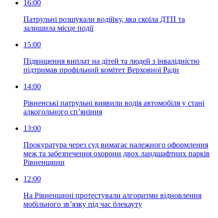
16:00
Патрульні розшукали водійку, яка скоїла ДТП та
залишила місце події
15:00
Підвищення виплат на дітей та людей з інвалідністю
підтримав профільний комітет Верховної Ради
14:00
Рівненські патрульні виявили водія автомобіля у стані
алкогольного сп’яніння
13:00
Прокуратура через суд вимагає належного оформлення
меж та забезпечення охорони двох ландшафтних парків
Рівненщини
12:00
На Рівненщині протестували алгоритми відновлення
мобільного зв’язку під час блекауту