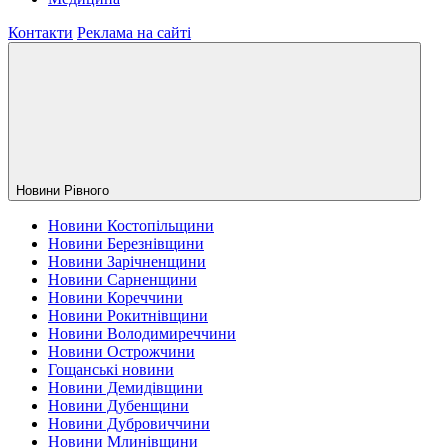
Контакти
Реклама на сайті
Новини Рiвного
Новини Костопільщини
Новини Березнівщини
Новини Зарічненщини
Новини Сарненщини
Новини Кореччини
Новини Рокитнівщини
Новини Володимиреччини
Новини Острожчини
Гощанські новини
Новини Демидівщини
Новини Дубенщини
Новини Дубровиччини
Новини Млинівщини