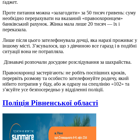
ґаджет.
Проте питання можна «залагодити» за 50 тисяч гривень: суму
необхідно перерахувати на вказаний «правоохоронцем»
банківський рахунок. Жінка мала лише 20 тисяч — їх і
переказала.
Лише після цього зателефонувала дочці, яка наразі проживає у
іншому місті. З’ясувалося, що з дівчиною все гаразд і в подібні
ситуації вона не потрапляла.
Дізнавачі розпочали досудове розслідування за шахрайства.
Правоохоронці застерігають: не робіть поспішних кроків,
перервіть розмову та особисто зателефонуйте родичу, який
нібито потрапив у біду, або ж одразу на спецлінію «102» та
з’ясуйте усе безпосередньо у відділенні поліції.
Поліція Рівненської області