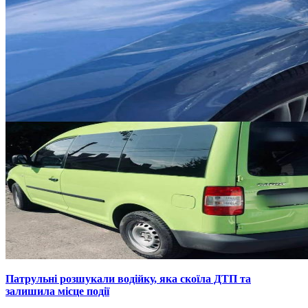
Патрульні розшукали водійку, яка скоїла ДТП та
залишила місце події