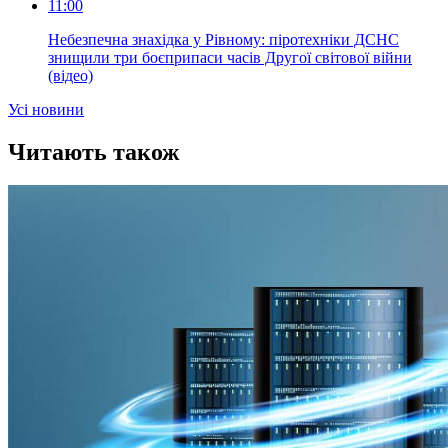
11:00
Небезпечна знахідка у Рівному: піротехніки ДСНС
знищили три боєприпаси часів Другої світової війни
(відео)
Усi новини
Читають також