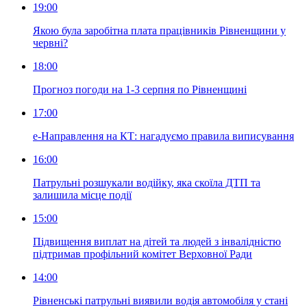
19:00
Якою була заробітна плата працівників Рівненщини у
червні?
18:00
Прогноз погоди на 1-3 серпня по Рівненщині
17:00
е-Направлення на КТ: нагадуємо правила виписування
16:00
Патрульні розшукали водійку, яка скоїла ДТП та
залишила місце події
15:00
Підвищення виплат на дітей та людей з інвалідністю
підтримав профільний комітет Верховної Ради
14:00
Рівненські патрульні виявили водія автомобіля у стані