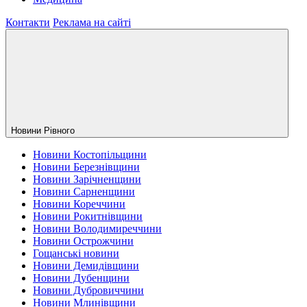
Контакти
Реклама на сайті
Новини Рiвного
Новини Костопільщини
Новини Березнівщини
Новини Зарічненщини
Новини Сарненщини
Новини Кореччини
Новини Рокитнівщини
Новини Володимиреччини
Новини Острожчини
Гощанські новини
Новини Демидівщини
Новини Дубенщини
Новини Дубровиччини
Новини Млинівщини