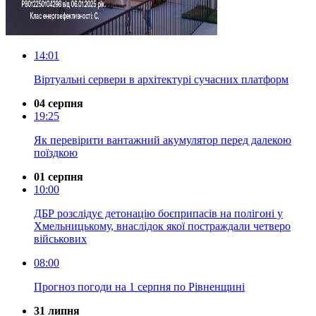
14:01
Віртуальні сервери в архітектурі сучасних платформ
04 серпня
19:25
Як перевірити вантажний акумулятор перед далекою
поїздкою
01 серпня
10:00
ДБР розслідує детонацію боєприпасів на полігоні у
Хмельницькому, внаслідок якої постраждали четверо
військових
08:00
Прогноз погоди на 1 серпня по Рівненщині
31 липня