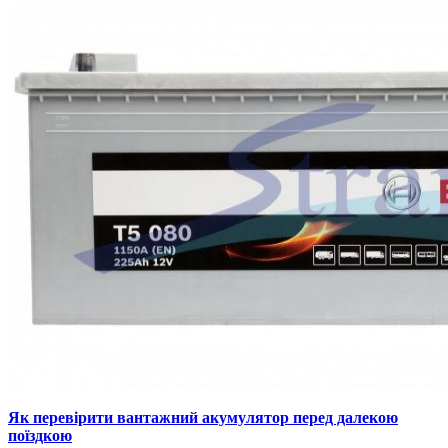
Як перевірити вантажний акумулятор перед далекою
поїздкою