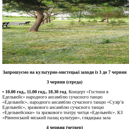
Запрошуємо на культурно-мистецькі заходи із 3 до 7 червня
3 червня (середа)
• 10.00 год., 11.00 год., 18.30 год
. Концерт «Гостини в
Едельвейс» народного ансамблю сучасного танцю
«Едельвейс», народного ансамблю сучасного танцю «Сузір’я
Едельвейс», зразкового ансамблю сучасного танцю
«Едельвейсики» та зразкового театру читця «Едельвейс». КЗ
«Рівненський міський палац культури», глядацька зала
4 червня (четвер)