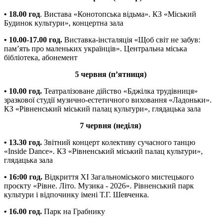
• 18.00 год
. Вистава «Конотопська відьма». КЗ «Міський
Будинок культури», концертна зала
• 10.00-17.00 год.
Виставка-інсталяція «Щоб світ не забув:
пам’ять про маленьких українців». Центральна міська
бібліотека, абонемент
5 червня (п’ятниця)
• 10.00 год.
Театралізоване дійство «Бджілка трудівниця»
зразкової студії музично-естетичного виховання «Ладоньки».
КЗ «Рівненський міський палац культури», глядацька зала
7 червня (неділя)
• 13.30 год.
Звітний концерт колективу сучасного танцю
«Inside Dance». КЗ «Рівненський міський палац культури»,
глядацька зала
• 16:00 год.
Відкриття XI Загальноміського мистецького
проєкту «Рівне. Літо. Музика - 2026». Рівненський парк
культури і відпочинку імені Т.Г. Шевченка.
• 16.00 год.
Парк на Грабнику