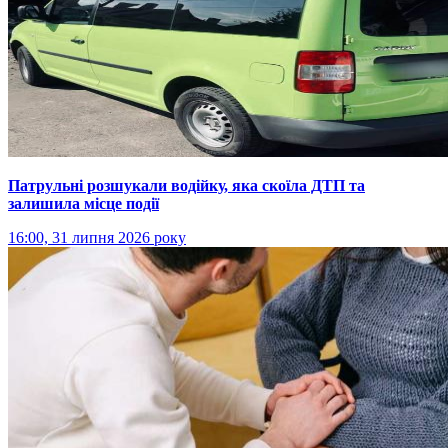
Патрульні розшукали водійку, яка скоїла ДТП та
залишила місце події
16:00, 31 липня 2026 року