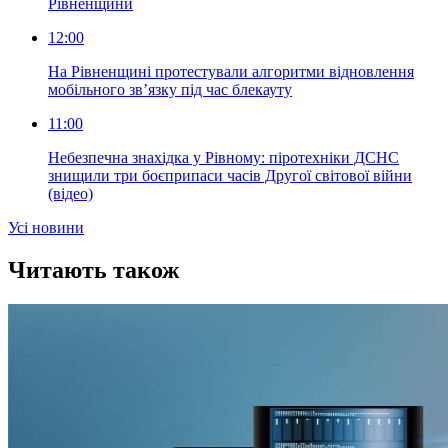
Рівненщини
12:00
На Рівненщині протестували алгоритми відновлення
мобільного зв’язку під час блекауту
11:00
Небезпечна знахідка у Рівному: піротехніки ДСНС
знищили три боєприпаси часів Другої світової війни
(відео)
Усi новини
Читають також