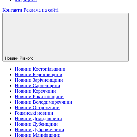
Контакти
Реклама на сайті
Новини Рiвного
Новини Костопільщини
Новини Березнівщини
Новини Зарічненщини
Новини Сарненщини
Новини Кореччини
Новини Рокитнівщини
Новини Володимиреччини
Новини Острожчини
Гощанські новини
Новини Демидівщини
Новини Дубенщини
Новини Дубровиччини
Новини Млинівщини