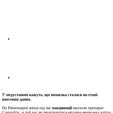
У медустанові кажуть, що помилка сталася на етапі
внесення даних.
На Рівненщині жінці під час
вакцинації
вкололи препарат
CoronaVac, в той час як імунізуватися місцева мешканка хотіла