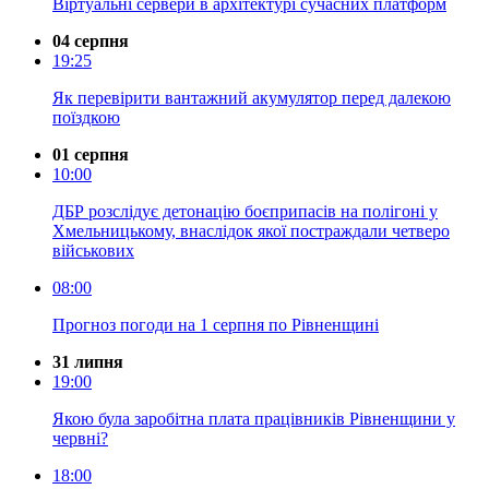
Віртуальні сервери в архітектурі сучасних платформ
04 серпня
19:25
Як перевірити вантажний акумулятор перед далекою
поїздкою
01 серпня
10:00
ДБР розслідує детонацію боєприпасів на полігоні у
Хмельницькому, внаслідок якої постраждали четверо
військових
08:00
Прогноз погоди на 1 серпня по Рівненщині
31 липня
19:00
Якою була заробітна плата працівників Рівненщини у
червні?
18:00