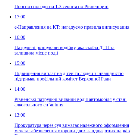
Прогноз погоди на 1-3 серпня по Рівненщині
17:00
е-Направлення на КТ: нагадуємо правила виписування
16:00
Патрульні розшукали водійку, яка скоїла ДТП та
залишила місце події
15:00
Підвищення виплат на дітей та людей з інвалідністю
підтримав профільний комітет Верховної Ради
14:00
Рівненські патрульні виявили водія автомобіля у стані
алкогольного сп’яніння
13:00
Прокуратура через суд вимагає належного оформлення
меж та забезпечення охорони двох ландшафтних парків