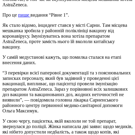
AstraZeneca.
Про це
пише
видання “Рівне 1”.
Як стало відомо, інцидент стався у місті Сарни. Там місцева
мешканка зробила у районній поліклініці вакцину від
коронавірусу. Імунізуватись вона хотіла препаратом
AstraZeneca, проте замість нього їй вкололи китайську
вакцину.
У самій медустанові кажуть, що помилка сталася на етапі
внесення даних.
“З перевірки всієї паперової документації та з пояснювальних
записках персоналу, який був задіяний у проведенні цієї
вакцинації, випливає, що пацієнтці провели імунізацію
препаратом AstraZeneca. Зараз у порівнянні всіх залишкових
доз вакцини та вакцинованих доз, жодних неточностей не
виявили”, — повідомила головна лікарка Сарненського
районного центру первинної медико-санітарної допомоги
Ольга Максимук.
У свою чергу, пацієнтка, якій вкололи не той препарат,
звернулася до поліції. Жінка написала дві заяви: щодо медиків,
які нібито допустили недбалість, а також щодо копів, які