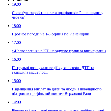
19:00
Якою була заробітна плата працівників Рівненщини у
червні?
18:00
Прогноз погоди на 1-3 серпня по Рівненщині
17:00
е-Направлення на КТ: нагадуємо правила виписування
16:00
Патрульні розшукали водійку, яка скоїла ДТП та
залишила місце події
15:00
Підвищення виплат на дітей та людей з інвалідністю
підтримав профільний комітет Верховної Ради
14:00
Рівненські патрульні виявили водія автомобіля у стані