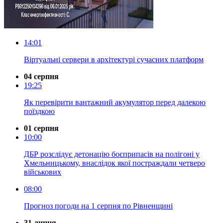
14:01
Віртуальні сервери в архітектурі сучасних платформ
04 серпня
19:25
Як перевірити вантажний акумулятор перед далекою
поїздкою
01 серпня
10:00
ДБР розслідує детонацію боєприпасів на полігоні у
Хмельницькому, внаслідок якої постраждали четверо
військових
08:00
Прогноз погоди на 1 серпня по Рівненщині
31 липня