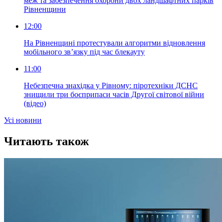
меж та забезпечення охорони двох ландшафтних парків
Рівненщини
12:00
На Рівненщині протестували алгоритми відновлення
мобільного зв’язку під час блекауту
11:00
Небезпечна знахідка у Рівному: піротехніки ДСНС
знищили три боєприпаси часів Другої світової війни
(відео)
Усi новини
Читають також