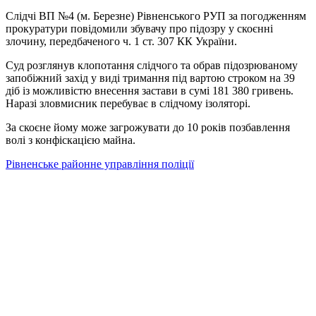
Слідчі ВП №4 (м. Березне) Рівненського РУП за погодженням
прокуратури повідомили збувачу про підозру у скоєнні
злочину, передбаченого ч. 1 ст. 307 КК України.
Суд розглянув клопотання слідчого та обрав підозрюваному
запобіжний захід у виді тримання під вартою строком на 39
діб із можливістю внесення застави в сумі 181 380 гривень.
Наразі зловмисник перебуває в слідчому ізоляторі.
За скоєне йому може загрожувати до 10 років позбавлення
волі з конфіскацією майна.
Рівненське районне управління поліції