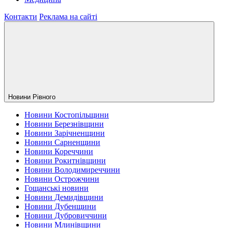
Контакти
Реклама на сайті
Новини Рiвного
Новини Костопільщини
Новини Березнівщини
Новини Зарічненщини
Новини Сарненщини
Новини Кореччини
Новини Рокитнівщини
Новини Володимиреччини
Новини Острожчини
Гощанські новини
Новини Демидівщини
Новини Дубенщини
Новини Дубровиччини
Новини Млинівщини