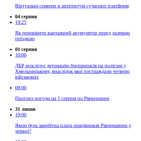
Віртуальні сервери в архітектурі сучасних платформ
04 серпня
19:25
Як перевірити вантажний акумулятор перед далекою
поїздкою
01 серпня
10:00
ДБР розслідує детонацію боєприпасів на полігоні у
Хмельницькому, внаслідок якої постраждали четверо
військових
08:00
Прогноз погоди на 1 серпня по Рівненщині
31 липня
19:00
Якою була заробітна плата працівників Рівненщини у
червні?