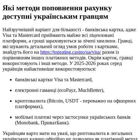
Які методи поповнення рахунку
доступні українським гравцям
Найзручніший варіант для більшості - банківська картка, адже
Visa та Mastercard приймають майже всі ліцензовані
платформи, а гроші зараховуються за лічені хвилини. Гравці,
які шукають детальний огляд умов роботи з картками,
знайдуть його на
https://toprating.casino/ua/visa/
разом із
порівнянням інших платіжних методів. Окрім карток, гравці
використовують і інші методи. У 2025-2026 роках серед
українців найактивніше використовуються:
банківські картки Visa та Mastercard,
електронні гаманці (ecoPayz, MuchBetter),
криптовалюта (Bitcoin, USDT - переважно на офшорних
платформах),
мобільні платежі через застосунки українських банків
(Monobank, ПриватБанк).
Українцям варто мати на увазі, що риптовалюта в легальних
українських казино офіційно не дозволена як платіжний метод