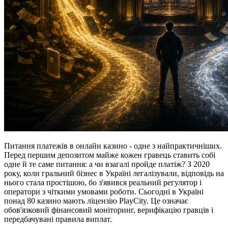
Питання платежів в онлайн казино - одне з найпрактичніших.
Перед першим депозитом майже кожен гравець ставить собі
одне й те саме питання: а чи взагалі пройде платіж? З 2020
року, коли гральний бізнес в Україні легалізували, відповідь на
нього стала простішою, бо з'явився реальний регулятор і
оператори з чіткими умовами роботи. Сьогодні в Україні
понад 80 казино мають ліцензію PlayCity. Це означає
обов'язковий фінансовий моніторинг, верифікацію гравців і
передбачувані правила виплат.