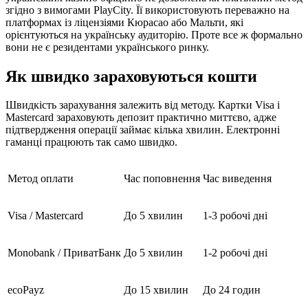
згідно з вимогами PlayCity. Її використовують переважно на
платформах із ліцензіями Кюрасао або Мальти, які
орієнтуються на українську аудиторію. Проте все ж формально
вони не є резидентами українського ринку.
Як швидко зараховуються кошти
Швидкість зарахування залежить від методу. Картки Visa і
Mastercard зараховують депозит практично миттєво, адже
підтвердження операції займає кілька хвилин. Електронні
гаманці працюють так само швидко.
Метод оплати
Час поповнення
Час виведення
Visa / Mastercard
До 5 хвилин
1-3 робочі дні
Monobank / ПриватБанк
До 5 хвилин
1-2 робочі дні
ecoPayz
До 15 хвилин
До 24 годин