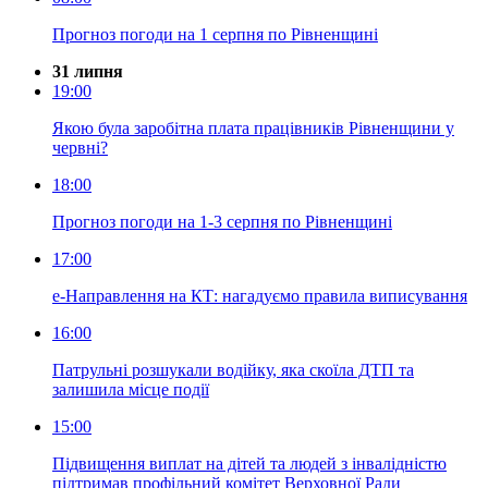
Прогноз погоди на 1 серпня по Рівненщині
31 липня
19:00
Якою була заробітна плата працівників Рівненщини у
червні?
18:00
Прогноз погоди на 1-3 серпня по Рівненщині
17:00
е-Направлення на КТ: нагадуємо правила виписування
16:00
Патрульні розшукали водійку, яка скоїла ДТП та
залишила місце події
15:00
Підвищення виплат на дітей та людей з інвалідністю
підтримав профільний комітет Верховної Ради