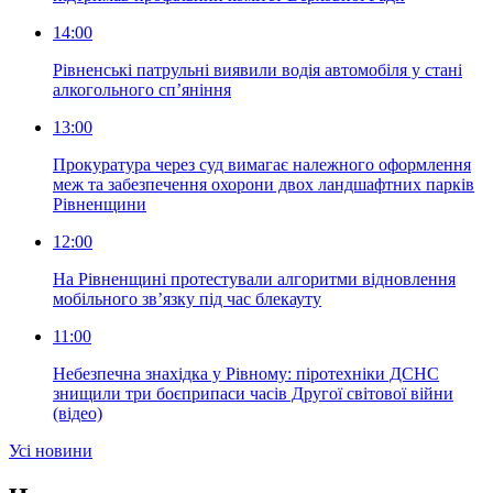
14:00
Рівненські патрульні виявили водія автомобіля у стані
алкогольного сп’яніння
13:00
Прокуратура через суд вимагає належного оформлення
меж та забезпечення охорони двох ландшафтних парків
Рівненщини
12:00
На Рівненщині протестували алгоритми відновлення
мобільного зв’язку під час блекауту
11:00
Небезпечна знахідка у Рівному: піротехніки ДСНС
знищили три боєприпаси часів Другої світової війни
(відео)
Усi новини