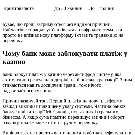
Криптовалюта
До 30 хвилин
До 1 години
Буває, що гроші затримуються без видимої причини.
Найчастіше спрацьовує банківська антифрод-система, яка
просто не впізнає нову платформу і ставить транзакцію на
перевірку.
Чому банк може заблокувати платіж у
казино
Банк блокує платіж у казино через антифрод-систему, яка
автоматично реагує на підозрілі, на її погляд, транзакції. З цим
стикаються навіть досвідчені гравці, тож нічого
надзвичайного тут немає.
Причин зазвичай три. Перший платіж на нову платформу
завжди викликає підвищену увагу системи. Частина банків
блокує цілі категорії MCC-кодів, пов'язаних із гральним
бізнесом. А якщо сума помітно перевищує звичний оборот
рахунку, платіж може піти на ручну перевірку.
Вирішується це просто - варто написати або зателефонувати в