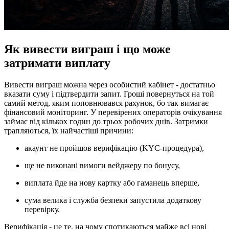
Як вивести виграш і що може
затримати виплату
Вивести виграш можна через особистий кабінет - достатньо
вказати суму і підтвердити запит. Гроші повернуться на той
самий метод, яким поповнювався рахунок, бо так вимагає
фінансовий моніторинг. У перевірених операторів очікування
займає від кількох годин до трьох робочих днів. Затримки
трапляються, їх найчастіші причини:
акаунт не пройшов верифікацію (KYC-процедура),
ще не виконані вимоги вейджеру по бонусу,
виплата йде на нову картку або гаманець вперше,
сума велика і служба безпеки запустила додаткову
перевірку.
Верифікація - це те, на чому спотикаються майже всі нові