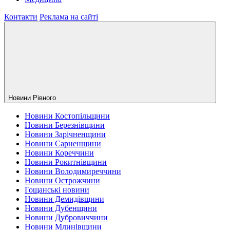
Контакти
Реклама на сайті
Новини Рiвного
Новини Костопільщини
Новини Березнівщини
Новини Зарічненщини
Новини Сарненщини
Новини Кореччини
Новини Рокитнівщини
Новини Володимиреччини
Новини Острожчини
Гощанські новини
Новини Демидівщини
Новини Дубенщини
Новини Дубровиччини
Новини Млинівщини