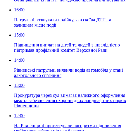
16:00
Патрульні розшукали водійку, яка скоїла ДТП та
залишила місце події
15:00
Підвищення виплат на дітей та людей з інвалідністю
підтримав профільний комітет Верховної Ради
14:00
Рівненські патрульні виявили водія автомобіля у стані
алкогольного сп’яніння
13:00
Прокуратура через суд вимагає належного оформлення
меж та забезпечення охорони двох ландшафтних парків
Рівненщини
12:00
На Рівненщині протестували алгоритми відновлення
мобільного зв’язку під час блекауту