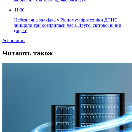
11:00
Небезпечна знахідка у Рівному: піротехніки ДСНС
знищили три боєприпаси часів Другої світової війни
(відео)
Усi новини
Читають також