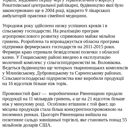
Рокитнівської центральної райлікарні, будівництво якої було
законсервовано ще в 2004 році, відкрито 9 лікарських
амбулаторій практики сімейної медицини.
Упродовж року здійснено низку успішних кроків і в
сільському господарстві. На реалізацію програм
агропромислового розвитку спрямовано майже мільйон
гривень. Розроблена та впроваджується обласна програма
підтримки фермерських господарств на 2011-2015 роки.
Фермери краю отримали безвідсоткові позички з обласної
казни. У Гощанському районі введено в експлуатацію
молочний комплекс у сільгосппідприємстві ім. Воловікова.
Ведеться будівництво ще чотирьох тваринницьких комплексів
у Млинівському, Дубровицькому та Сарненському районах.
Сільськогосподарські підприємства вже виробили продукції
на 16 відсотків більше ніж торік.
Промовистий факт — виробничники Рівненщини продали
продукції на 11 мільярдів гривень, а це на 21 відсоток більше
ніж у минулому році. Особливо втішним є той факт, що
місцева продукція стала більш конкурентноспроможною на
іноземних ринках. Цьогоріч Рівненщина вийшла на
позитивне сальдо зовнішньої торгівлі, яке становить понад 55
мільйонів доларів США.