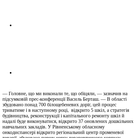
— Головне, що ми виконали те, що обіцяли, — зазначив на
підсумковій прес-конференції Василь Берташ. — В області
збудовано понад 700 білощебеневих доріг, цей процес
триватиме і в наступному році, відкрито 5 шкіл, а стратегія
будівництва, реконструкції і капітального ремонту шкіл й
надалі буде виконуватися, відкрито 37 оновлених дошкільних
навчальних закладів. У Рівненському обласному
онкодиспансері відкрито регіональний центр променевої
терапії, збудовано першу чергу терапевтичного корпусу