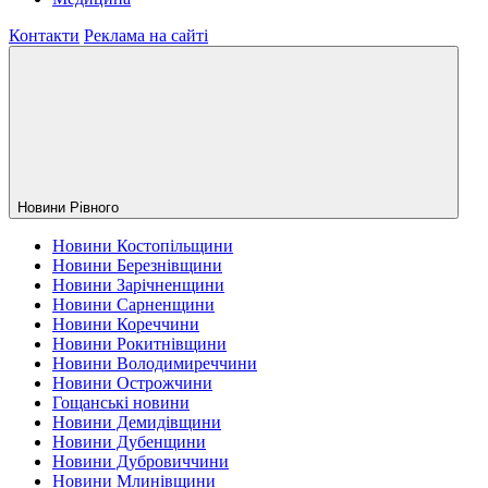
Контакти
Реклама на сайті
Новини Рiвного
Новини Костопільщини
Новини Березнівщини
Новини Зарічненщини
Новини Сарненщини
Новини Кореччини
Новини Рокитнівщини
Новини Володимиреччини
Новини Острожчини
Гощанські новини
Новини Демидівщини
Новини Дубенщини
Новини Дубровиччини
Новини Млинівщини