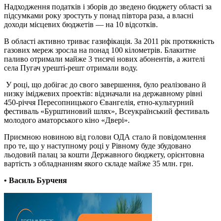
Надходження податків і зборів до зведено бюджету області за
підсумками року зростуть у понад півтора раза, а власні
доходи місцевих бюджетів — на 10 відсотків.
В області активно триває газифікація. За 2011 рік протяжність
газових мереж зросла на понад 100 кілометрів. Блакитне
паливо отримали майже 3 тисячі нових абонентів, а жителі
села Пугач урешті-решт отримали воду.
У році, що добігає до свого завершення, було реалізовано й
низку іміджевих проектів: відзначали на державному рівні
450-річчя Пересопницького Євангелія, етно-культурний
фестиваль «Бурштиновий шлях», Всеукраїнський фестиваль
молодого аматорського кіно «Двері».
Приємною новиною від голови ОДА стало й повідомлення
про те, що у наступному році у Рівному буде збудовано
льодовий палац за кошти Державного бюджету, орієнтовна
вартість з обладнанням якого складе майже 35 млн. грн.
• Василь Бурченя