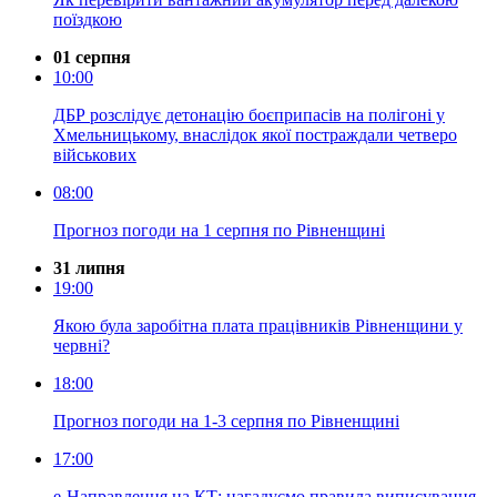
поїздкою
01 серпня
10:00
ДБР розслідує детонацію боєприпасів на полігоні у
Хмельницькому, внаслідок якої постраждали четверо
військових
08:00
Прогноз погоди на 1 серпня по Рівненщині
31 липня
19:00
Якою була заробітна плата працівників Рівненщини у
червні?
18:00
Прогноз погоди на 1-3 серпня по Рівненщині
17:00
е-Направлення на КТ: нагадуємо правила виписування