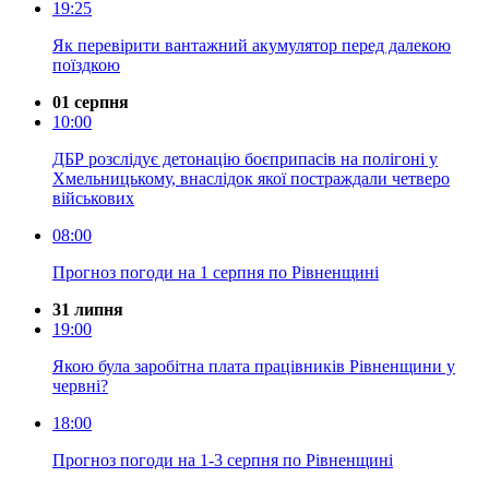
19:25
Як перевірити вантажний акумулятор перед далекою
поїздкою
01 серпня
10:00
ДБР розслідує детонацію боєприпасів на полігоні у
Хмельницькому, внаслідок якої постраждали четверо
військових
08:00
Прогноз погоди на 1 серпня по Рівненщині
31 липня
19:00
Якою була заробітна плата працівників Рівненщини у
червні?
18:00
Прогноз погоди на 1-3 серпня по Рівненщині