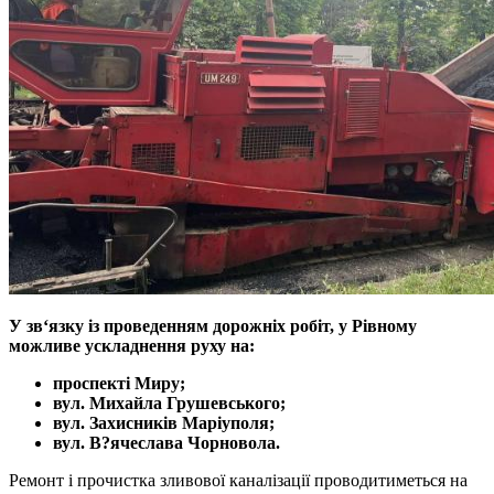
У зв‘язку із проведенням дорожніх робіт, у Рівному
можливе ускладнення руху на:
проспекті Миру;
вул. Михайла Грушевського
;
вул. Захисників Маріуполя;
вул. В?ячеслава Чорновола.
Ремонт і прочистка зливової каналізації проводитиметься на