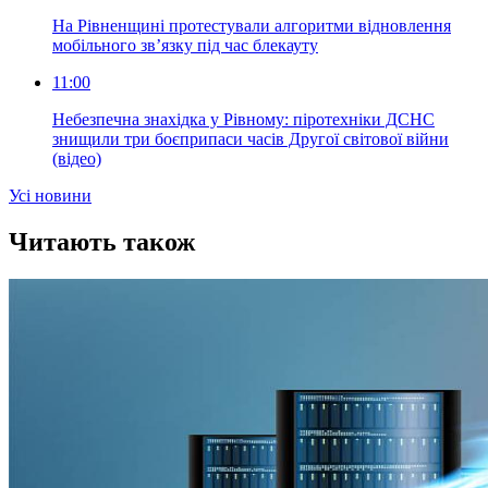
На Рівненщині протестували алгоритми відновлення
мобільного зв’язку під час блекауту
11:00
Небезпечна знахідка у Рівному: піротехніки ДСНС
знищили три боєприпаси часів Другої світової війни
(відео)
Усi новини
Читають також