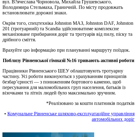
вул. В?ячеслава Чорновола, Михайла Грушевського,
Володимира Стельмаха, Граничній. По місту продовжать
встановлювати дорожні знаки.
Окрім того, спецтехніка Johnston МАЗ, Johnston DAF, Johnston
201 (тротуарний) та Scandia здійснюватиме комплексне
механізоване прибирання доріг та тротуарів від пилу, піску та
дрібного сміття.
Врахуйте цю інформацію при плануванні маршруту поїздок.
Поблизу Рівненської гімназії №16 тривають активні роботи
Працівники Рівненського ШЕУ облаштовують тротуарну
частину. Усі роботи виконуються з урахуванням принципів
безбар’єрності — з пониженням бортового каменю, щоб
пересування для маломобільних груп населення, батьків із
візочками та літніх людей було максимально зручним.
*Реалізовано за кошти платників податків
•
Комунальне Рівненське шляхово-експлуатаційне управління
автомобільних доріг