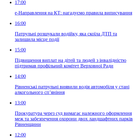
17:00
е-Направлення на КТ: нагадуємо правила виписування
16:00
Патрульні розшукали водійку, яка скоїла ДТП та
залишила місце події
15:00
Підвищення виплат на дітей та людей з інвалідністю
підтримав профільний комітет Верховної Ради
14:00
Рівненські патрульні виявили водія автомобіля у стані
алкогольного сп’яніння
13:00
Прокуратура через суд вимагає належного оформлення
меж та забезпечення охорони двох ландшафтних парків
Рівненщини
12:00