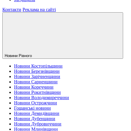
Контакти
Реклама на сайті
Новини Рiвного
Новини Костопільщини
Новини Березнівщини
Новини Зарічненщини
Новини Сарненщини
Новини Кореччини
Новини Рокитнівщини
Новини Володимиреччини
Новини Острожчини
Гощанські новини
Новини Демидівщини
Новини Дубенщини
Новини Дубровиччини
Новини Млинівщини