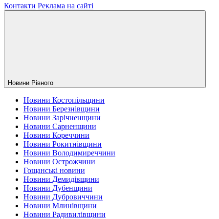
Контакти
Реклама на сайті
Новини Рiвного
Новини Костопільщини
Новини Березнівщини
Новини Зарічненщини
Новини Сарненщини
Новини Кореччини
Новини Рокитнівщини
Новини Володимиреччини
Новини Острожчини
Гощанські новини
Новини Демидівщини
Новини Дубенщини
Новини Дубровиччини
Новини Млинівщини
Новини Радивилівщини