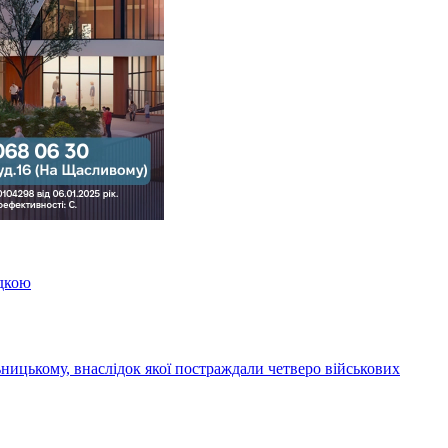
здкою
ницькому, внаслідок якої постраждали четверо військових