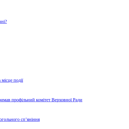
вні?
 місце події
тримав профільний комітет Верховної Ради
когольного сп’яніння