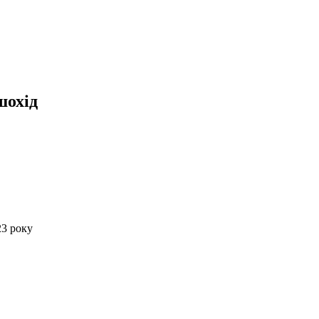
шохід
23 року