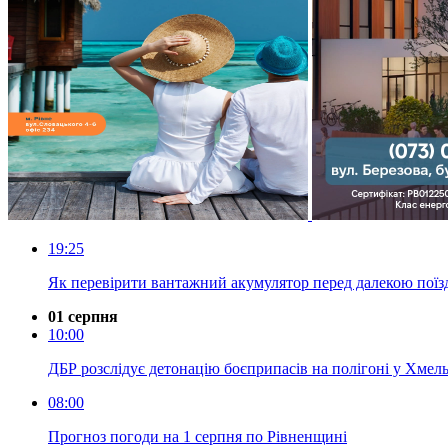
19:25
Як перевірити вантажний акумулятор перед далекою пої
01 серпня
10:00
ДБР розслідує детонацію боєприпасів на полігоні у Хмель
08:00
Прогноз погоди на 1 серпня по Рівненщині