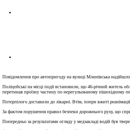
Повідомлення про автопригоду на вулиці Млинівська надійшло до
Поліцейські на місці події встановили, що 46-річний житель об
перетинав проїзну частину по нерегульованому пішохідному пе
Потерпілого доставили до лікарні. Втім, попри вжиті реанімаці
За фактом порушення правил безпеки дорожнього руху, що спри
Попередньо за результатами огляду у медзакладі водій був твере