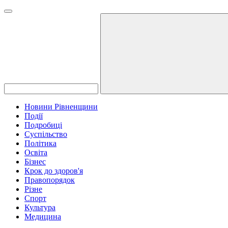
Новини Рівненщини
Події
Подробиці
Суспільство
Політика
Освіта
Бізнес
Крок до здоров'я
Правопорядок
Різне
Спорт
Культура
Медицина