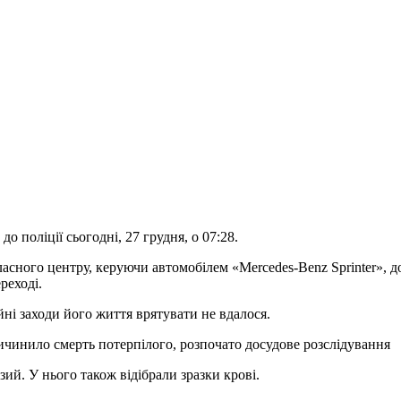
 поліції сьогодні, 27 грудня, о 07:28.
ласного центру, керуючи автомобілем «Mercedes-Benz Sprinter», д
реході.
йні заходи його життя врятувати не вдалося.
чинило смерть потерпілого, розпочато досудове розслідування
зий. У нього також відібрали зразки крові.