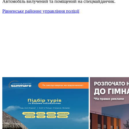
Автомобіль вилучений та поміщений на спецмайданчик.
Рівненське районне управління поліції