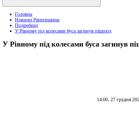
Головна
Новини Рівненщини
Подробиці
У Рівному під колесами буса загинув пішохід
У Рівному під колесами буса загинув пі
14:00, 27 грудня 20