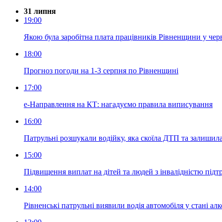
31 липня
19:00
Якою була заробітна плата працівників Рівненщини у чер
18:00
Прогноз погоди на 1-3 серпня по Рівненщині
17:00
е-Направлення на КТ: нагадуємо правила виписування
16:00
Патрульні розшукали водійку, яка скоїла ДТП та залишила
15:00
Підвищення виплат на дітей та людей з інвалідністю під
14:00
Рівненські патрульні виявили водія автомобіля у стані ал