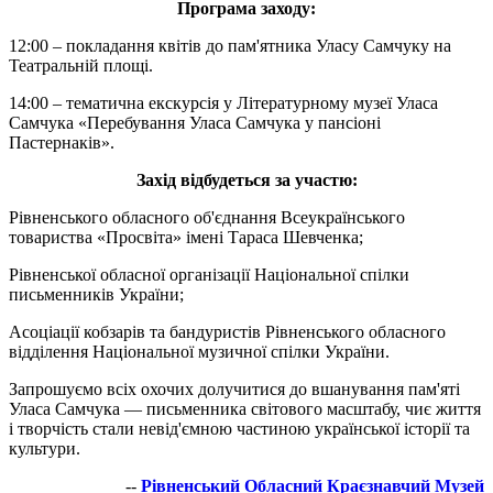
Програма заходу:
12:00 – покладання квітів до пам'ятника Уласу Самчуку на
Театральній площі.
14:00 – тематична екскурсія у Літературному музеї Уласа
Самчука «Перебування Уласа Самчука у пансіоні
Пастернаків».
Захід відбудеться за участю:
Рівненського обласного об'єднання Всеукраїнського
товариства «Просвіта» імені Тараса Шевченка;
Рівненської обласної організації Національної спілки
письменників України;
Асоціації кобзарів та бандуристів Рівненського обласного
відділення Національної музичної спілки України.
Запрошуємо всіх охочих долучитися до вшанування пам'яті
Уласа Самчука — письменника світового масштабу, чиє життя
і творчість стали невід'ємною частиною української історії та
культури.
--
Рівненський Обласний Краєзнавчий Музей