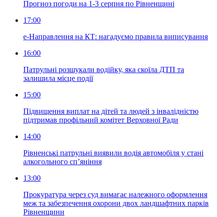
Прогноз погоди на 1-3 серпня по Рівненщині
17:00
е-Направлення на КТ: нагадуємо правила виписування
16:00
Патрульні розшукали водійку, яка скоїла ДТП та
залишила місце події
15:00
Підвищення виплат на дітей та людей з інвалідністю
підтримав профільний комітет Верховної Ради
14:00
Рівненські патрульні виявили водія автомобіля у стані
алкогольного сп’яніння
13:00
Прокуратура через суд вимагає належного оформлення
меж та забезпечення охорони двох ландшафтних парків
Рівненщини