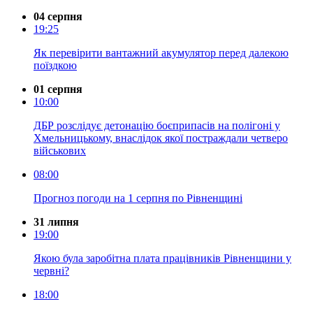
04 серпня
19:25
Як перевірити вантажний акумулятор перед далекою
поїздкою
01 серпня
10:00
ДБР розслідує детонацію боєприпасів на полігоні у
Хмельницькому, внаслідок якої постраждали четверо
військових
08:00
Прогноз погоди на 1 серпня по Рівненщині
31 липня
19:00
Якою була заробітна плата працівників Рівненщини у
червні?
18:00