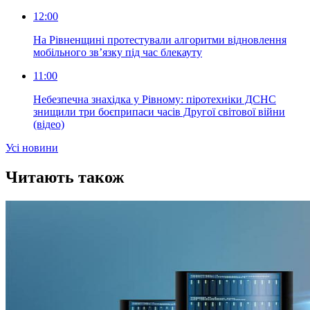
12:00
На Рівненщині протестували алгоритми відновлення
мобільного зв’язку під час блекауту
11:00
Небезпечна знахідка у Рівному: піротехніки ДСНС
знищили три боєприпаси часів Другої світової війни
(відео)
Усi новини
Читають також