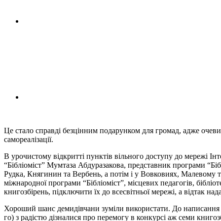
Це стало справді безцінним подарунком для громад, адже очеви
самореалізації.
В урочистому відкритті пунктів вільного доступу до мережі Ін
“Бібліоміст” Мумтаза Абдуразакова, представник програми “Бібл
Рудка, Княгинин та Вербень, а потім і у Вовковиях, Малевому т
міжнародної програми “Бібліоміст”, місцевих педагогів, бібліо
книгозбірень, підключити їх до всесвітньої мережі, а відтак н
Хороший шанс демидівчани зуміли використати. До написання про
го) з радістю дізналися про перемогу в конкурсі аж семи книго