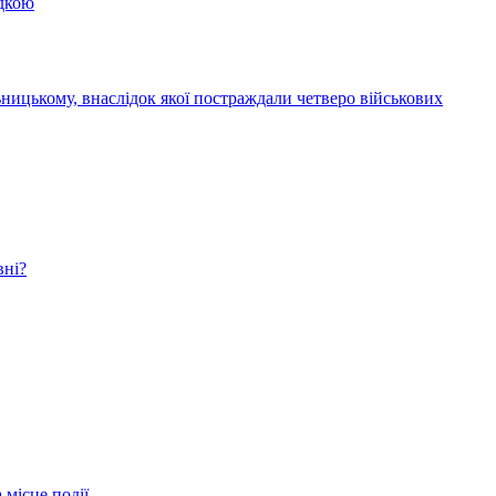
здкою
ницькому, внаслідок якої постраждали четверо військових
вні?
 місце події