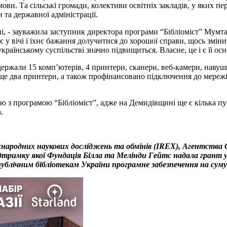
ви. Та сільські громади, колективи освітніх закладів, у яких пе
 та державної адміністрації.
і, - зауважила заступник директора програми “Бібліоміст” Мумта
 вічі і їхнє бажання долучитися до хорошої справи, щось змінит
українському суспільстві значно підвищиться. Власне, це і є її о
одержали 15 комп’ютерів, 4 принтери, сканери, веб-камери, наву
е два принтери, а також профінансовано підключення до мережі 
з програмою “Бібліоміст”, адже на Демидівщині ще є кілька пуб
.
іжнародних наукових досліджень та обмінів (IREХ), Агентств
підтримку якої Фундація Білла та Мелінди Гейтс надала грант 
публічним бібліотекам України програмне забезпечення на сум