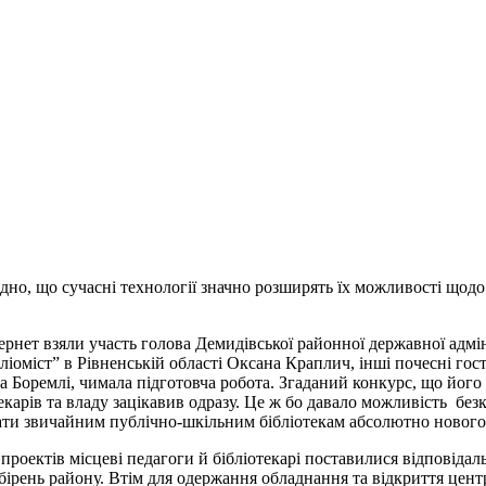
дно, що сучасні технології значно розширять їх можливості щод
тернет взяли участь голова Демидівської районної державної адм
іоміст” в Рівненській області Оксана Краплич, інші почесні гості
а Боремлі, чимала підготовча робота. Згаданий конкурс, що його
текарів та владу зацікавив одразу. Це ж бо давало можливість б
адати звичайним публічно-шкільним бібліотекам абсолютно нового 
ектів місцеві педагоги й бібліотекарі поставилися відповідально
збірень району. Втім для одержання обладнання та відкриття цент