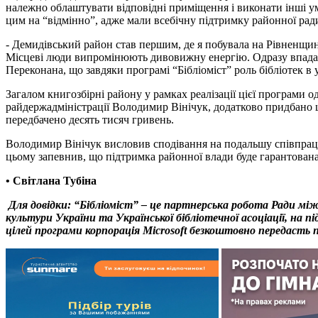
належно облаштувати відповідні приміщення і виконати інші умо
цим на “відмінно”, адже мали всебічну підтримку районної ради
- Демидівський район став першим, де я побувала на Рівненщин
Місцеві люди випромінюють дивовижну енергію. Одразу впадає у
Переконана, що завдяки програмі “Бібліоміст” роль бібліотек в 
Загалом книгозбірні району у рамках реалізації цієї програми 
райдержадміністрації Володимир Вінічук, додатково придбано щ
передбачено десять тисяч гривень.
Володимир Вінічук висловив сподівання на подальшу співпрацю 
цьому запевнив, що підтримка районної влади буде гарантована
• Світлана Тубіна
Для довідки: “Бібліоміст” – це партнерська робота Ради м
культури України та Української бібліотечної асоціації, на 
цілей програми корпорація Microsoft безкоштовно передасть 