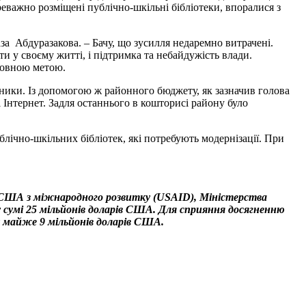
реважно розміщені публічно-шкільні бібліотеки, впоралися з
за Абдуразакова. – Бачу, що зусилля недаремно витрачені.
и у своєму житті, і підтримка та небайдужість влади.
сновною метою.
шники. Із допомогою ж районного бюджету, як зазначив голова
Інтернет. Задля останнього в кошторисі району було
лічно-шкільних бібліотек, які потребують модернізації. При
а США з міжнародного розвитку (USAID), Міністерства
у сумі 25 мільйонів доларів США. Для сприяння досягненню
у майже 9 мільйонів доларів США.