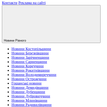
Контакти
Реклама на сайті
Новини Рiвного
Новини Костопільщини
Новини Березнівщини
Новини Зарічненщини
Новини Сарненщини
Новини Кореччини
Новини Рокитнівщини
Новини Володимиреччини
Новини Острожчини
Гощанські новини
Новини Демидівщини
Новини Дубенщини
Новини Дубровиччини
Новини Млинівщини
Новини Радивилівщини