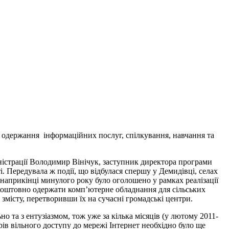
о одержання інформаційних послуг, спілкування, навчання та
іністрації Володимир Вінічук, заступник директора програми
. Передувала ж події, що відбулася спершу у Демидівці, селах
 наприкінці минулого року було оголошено у рамках реалізації
езкоштовно одержати комп’ютерне обладнання для сільських
змісту, перетворивши їх на сучасні громадські центри.
 та з ентузіазмом, тож уже за кілька місяців (у лютому 2011-
рів вільного доступу до мережі Інтернет необхідно було ще