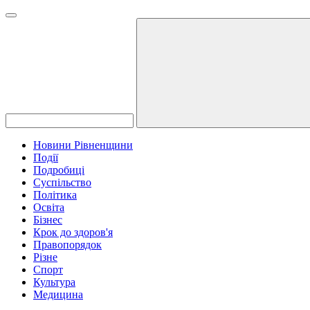
Новини Рівненщини
Події
Подробиці
Суспільство
Політика
Освіта
Бізнес
Крок до здоров'я
Правопорядок
Різне
Спорт
Культура
Медицина