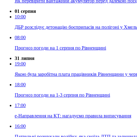
Як перевірити вантажний акумулятор перед далекою пої
01 серпня
10:00
ДБР розслідує детонацію боєприпасів на полігоні у Хмель
08:00
Прогноз погоди на 1 серпня по Рівненщині
31 липня
19:00
Якою була заробітна плата працівників Рівненщини у чер
18:00
Прогноз погоди на 1-3 серпня по Рівненщині
17:00
е-Направлення на КТ: нагадуємо правила виписування
16:00
Патрульні розшукали водійку, яка скоїла ДТП та залишила