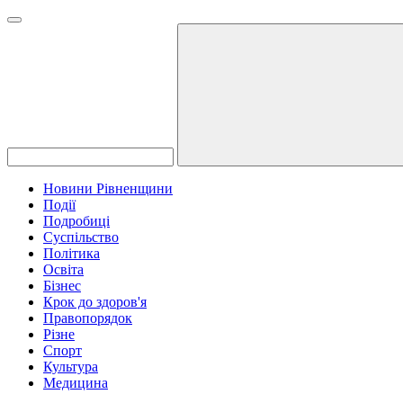
Новини Рівненщини
Події
Подробиці
Суспільство
Політика
Освіта
Бізнес
Крок до здоров'я
Правопорядок
Різне
Спорт
Культура
Медицина