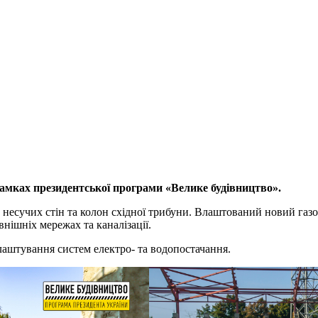
рамках президентської програми «Велике будівництво».
, несучих стін та колон східної трибуни. Влаштований новий газо
внішніх мережах та каналізації.
лаштування систем електро- та водопостачання.