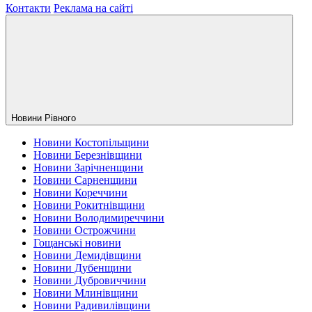
Контакти
Реклама на сайті
Новини Рiвного
Новини Костопільщини
Новини Березнівщини
Новини Зарічненщини
Новини Сарненщини
Новини Кореччини
Новини Рокитнівщини
Новини Володимиреччини
Новини Острожчини
Гощанські новини
Новини Демидівщини
Новини Дубенщини
Новини Дубровиччини
Новини Млинівщини
Новини Радивилівщини