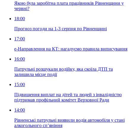
Якою була заробітна плата працівників Рівненщини у
червні?
18:00
Прогноз погоди на 1-3 серпня по Рівненщині
17:00
е-Направлення на КТ: нагадуємо правила виписування
16:00
Патрульні розшукали водійку, яка скоїла ДТП та
залишила місце події
15:00
Підвищення виплат на дітей та людей з інвалідністю
підтримав профільний комітет Верховної Ради
14:00
Рівненські патрульні виявили водія автомобіля у стані
алкогольного сп’яніння