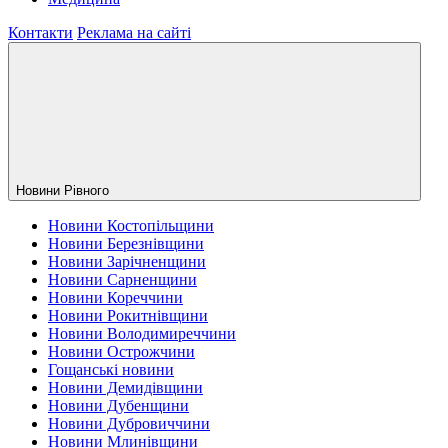
Контакти
Реклама на сайті
Новини Рiвного
Новини Костопільщини
Новини Березнівщини
Новини Зарічненщини
Новини Сарненщини
Новини Кореччини
Новини Рокитнівщини
Новини Володимиреччини
Новини Острожчини
Гощанські новини
Новини Демидівщини
Новини Дубенщини
Новини Дубровиччини
Новини Млинівщини