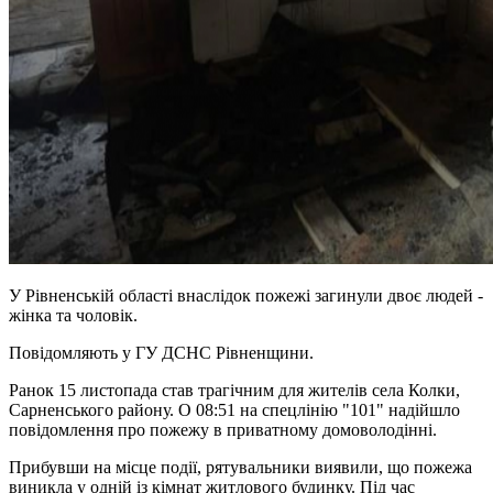
У Рівненській області внаслідок пожежі загинули двоє людей -
жінка та чоловік.
Повідомляють у ГУ ДСНС Рівненщини.
Ранок 15 листопада став трагічним для жителів села Колки,
Сарненського району. О 08:51 на спецлінію "101" надійшло
повідомлення про пожежу в приватному домоволодінні.
Прибувши на місце події, рятувальники виявили, що пожежа
виникла у одній із кімнат житлового будинку. Під час