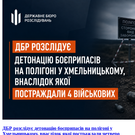
ДБР розслідує детонацію боєприпасів на полігоні у
Хмельницькому, внаслідок якої постраждали четверо