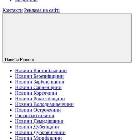
Контакти
Реклама на сайті
Новини Рiвного
Новини Костопільщини
Новини Березнівщини
Новини Зарічненщини
Новини Сарненщини
Новини Кореччини
Новини Рокитнівщини
Новини Володимиреччини
Новини Острожчини
Гощанські новини
Новини Демидівщини
Новини Дубенщини
Новини Дубровиччини
Новини Млинівщини