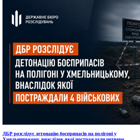
ДБР розслідує детонацію боєприпасів на полігоні у
Хмельницькому, внаслідок якої постраждали четверо