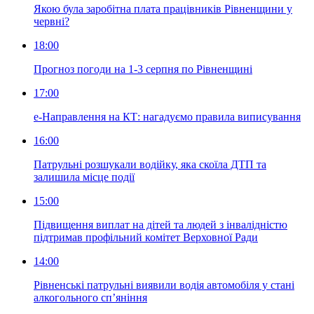
Якою була заробітна плата працівників Рівненщини у
червні?
18:00
Прогноз погоди на 1-3 серпня по Рівненщині
17:00
е-Направлення на КТ: нагадуємо правила виписування
16:00
Патрульні розшукали водійку, яка скоїла ДТП та
залишила місце події
15:00
Підвищення виплат на дітей та людей з інвалідністю
підтримав профільний комітет Верховної Ради
14:00
Рівненські патрульні виявили водія автомобіля у стані
алкогольного сп’яніння