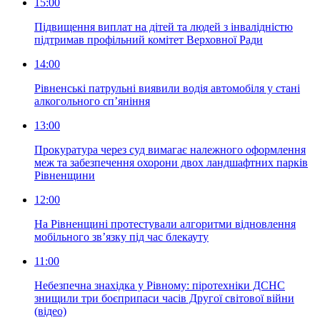
15:00
Підвищення виплат на дітей та людей з інвалідністю
підтримав профільний комітет Верховної Ради
14:00
Рівненські патрульні виявили водія автомобіля у стані
алкогольного сп’яніння
13:00
Прокуратура через суд вимагає належного оформлення
меж та забезпечення охорони двох ландшафтних парків
Рівненщини
12:00
На Рівненщині протестували алгоритми відновлення
мобільного зв’язку під час блекауту
11:00
Небезпечна знахідка у Рівному: піротехніки ДСНС
знищили три боєприпаси часів Другої світової війни
(відео)