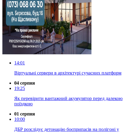
14:01
Віртуальні сервери в архітектурі сучасних платформ
04 серпня
19:25
Як перевірити вантажний акумулятор перед далекою
поїздкою
01 серпня
10:00
ДБР розслідує детонацію боєприпасів на полігоні у