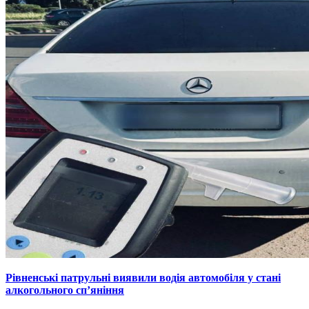
Рівненські патрульні виявили водія автомобіля у стані
алкогольного сп’яніння