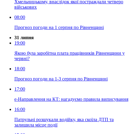
Хмельницькому, внаслідок якої постраждали четверо
військових
08:00
Прогноз погоди на 1 серпня по Рівненщині
31 липня
19:00
Якою була заробітна плата працівників Рівненщини у
червні?
18:00
Прогноз погоди на 1-3 серпня по Рівненщині
17:00
е-Направлення на КТ: нагадуємо правила виписування
16:00
Патрульні розшукали водійку, яка скоїла ДТП та
залишила місце події