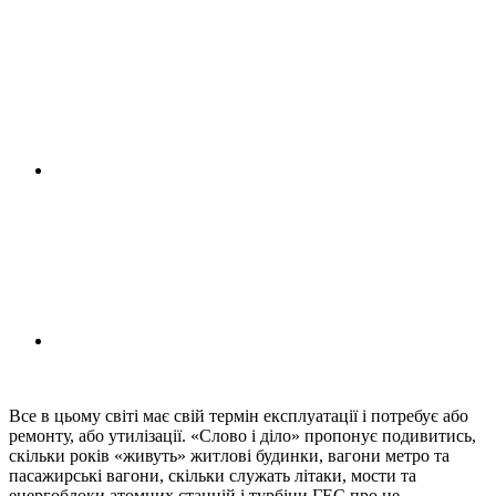
Все в цьому світі має свій термін експлуатації і потребує або
ремонту, або утилізації. «Слово і діло» пропонує подивитись,
скільки років «живуть» житлові будинки, вагони метро та
пасажирські вагони, скільки служать літаки, мости та
енергоблоки атомних станцій і турбіни ГЕС про це