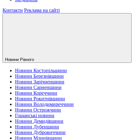
Контакти
Реклама на сайті
Новини Рiвного
Новини Костопільщини
Новини Березнівщини
Новини Зарічненщини
Новини Сарненщини
Новини Кореччини
Новини Рокитнівщини
Новини Володимиреччини
Новини Острожчини
Гощанські новини
Новини Демидівщини
Новини Дубенщини
Новини Дубровиччини
Новини Млинівщини