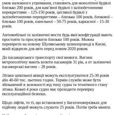
умов належного утримання, становить для монолітної будівлі
близько 200 років, для кам’яної будівлі з залізобетонними
перекриттями – 125-150 років, цегляної будівлі з
залізобетонними перекриттями – близько 100 років, блокової –
близько 100 років, панельної – 50-75 років, каркасної – 15-30
років.
Автомобільні та залізничні мости будь якої конфігурації мають
простояти та прослужити близько 100 років. Можна
перевірити на новому Шулявському шляхопроводі в Києві,
який відкрили для авто перед новим 2020 роком.
До пасажирського транспорту свої вимоги. Вагони
метрополітену мають возити пасажирів 31 рік, а от залізничні
пасажирські вагони – 28 років.
Літаки цивільної авіації можуть експлуатуватися 25-30 років
або 40-60 тис. льотних годин. Термін служби може бути
збільшений в залежності від типу судна та технічного стану
літака. Кожні 4 роки судно має проходити перевірку
експлуатаційної безпеки.
Щодо ліфтів, то ті, що встановлені у багатоповерхівках для
підйому людей можуть служити 25 років. Потім треба міняти.