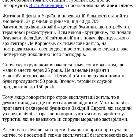
інформують
Вісті Рівненщин
з посиланням на
«Слово і діло»
.
Житловий фонд в Україні в переважній більшості старий та
зношений. За різними оцінками, від 40 до 70%
багатоповерхівок в країні – це старі будинки, що потребують
термінової реконструкції. Всім відомі «хрущівки», які почали
будувати після Другої світової війни з подачі французського
архітектора Ле Корбюзье, як тимчасове житло, на
пострадянських теренах досі вірою та правдою служать вже
четвертому поколінню його господарів.
Спочатку «хрущівки» вважалися тимчасовим житлом, що
мали б знести через 25 років. Це панельні варіанти
малогабаритного житла. Цегляні п’ятиповерхівки повинні
були прослужити 50 років. Згодом, термін їх служби
продовжили до 150 років.
Тому якщо говорити про строк експлуатації житла, то в
деяких випадках, це поняття доволі відносне. Можна навіть
пригадати фахверкові будинки в Західній Європі, які зводили
у середньвіччі, а зараз вони користуються популярністю у
туристів, які не вважають ці споруди морально застарілими.
Але існують будівельні норми. І якщо говорити про сучасне
житло, то проектний термін експлуатації багатоповерхівки, за