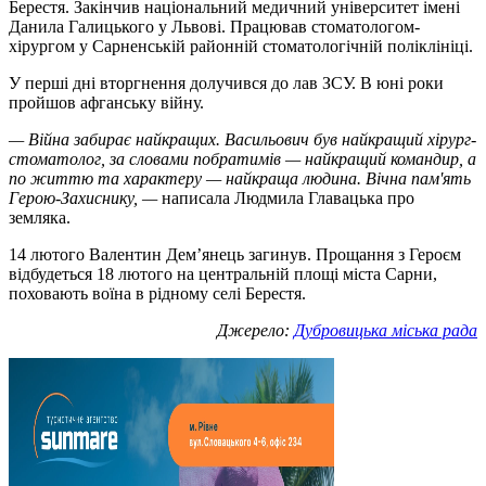
Берестя. Закінчив національний медичний університет імені
Данила Галицького у Львові. Працював стоматологом-
хірургом у Сарненській районній стоматологічній поліклініці.
У перші дні вторгнення долучився до лав ЗСУ. В юні роки
пройшов афганську війну.
— Війна забирає найкращих. Васильович був найкращий хірург-
стоматолог, за словами побратимів — найкращий командир, а
по життю та характеру — найкраща людина. Вічна пам'ять
Герою-Захиснику, —
написала Людмила Главацька про
земляка.
14 лютого Валентин Дем’янець загинув. Прощання з Героєм
відбудеться 18 лютого на центральній площі міста Сарни,
поховають воїна в рідному селі Берестя.
Джерело:
Дубровицька міська рада