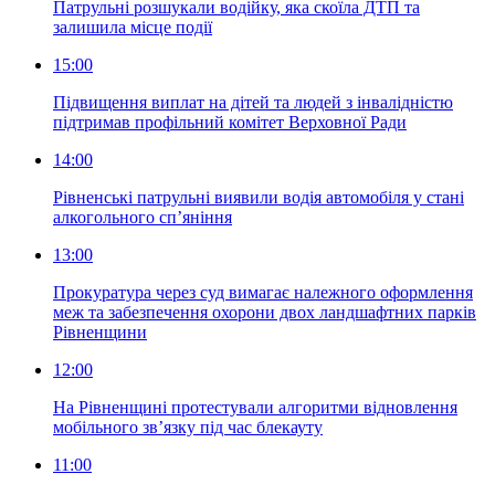
Патрульні розшукали водійку, яка скоїла ДТП та
залишила місце події
15:00
Підвищення виплат на дітей та людей з інвалідністю
підтримав профільний комітет Верховної Ради
14:00
Рівненські патрульні виявили водія автомобіля у стані
алкогольного сп’яніння
13:00
Прокуратура через суд вимагає належного оформлення
меж та забезпечення охорони двох ландшафтних парків
Рівненщини
12:00
На Рівненщині протестували алгоритми відновлення
мобільного зв’язку під час блекауту
11:00