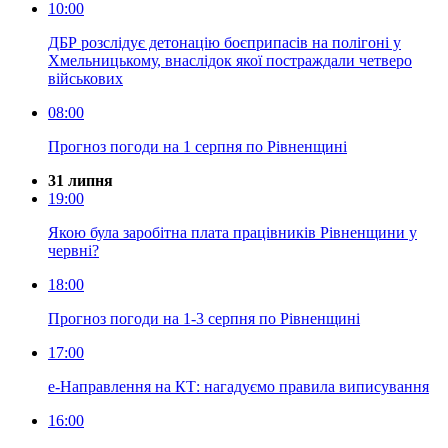
10:00
ДБР розслідує детонацію боєприпасів на полігоні у
Хмельницькому, внаслідок якої постраждали четверо
військових
08:00
Прогноз погоди на 1 серпня по Рівненщині
31 липня
19:00
Якою була заробітна плата працівників Рівненщини у
червні?
18:00
Прогноз погоди на 1-3 серпня по Рівненщині
17:00
е-Направлення на КТ: нагадуємо правила виписування
16:00