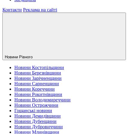
Контакти
Реклама на сайті
Новини Рiвного
Новини Костопільщини
Новини Березнівщини
Новини Зарічненщини
Новини Сарненщини
Новини Кореччини
Новини Рокитнівщини
Новини Володимиреччини
Новини Острожчини
Гощанські новини
Новини Демидівщини
Новини Дубенщини
Новини Дубровиччини
Новини Млинівщини