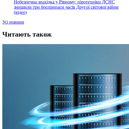
Небезпечна знахідка у Рівному: піротехніки ДСНС
знищили три боєприпаси часів Другої світової війни
(відео)
Усi новини
Читають також