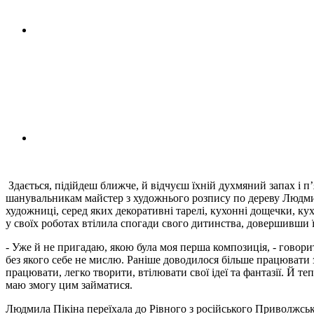
Здається, підійдеш ближче, й відчуєш їхній духмяний запах і п
шанувальникам майстер з художнього розпису по дереву Людмила
художниці, серед яких декоративні тарелі, кухонні дощечки, ку
у своїх роботах втілила спогади свого дитинства, довершивши 
- Уже й не пригадаю, якою була моя перша композиція, - говори
без якого себе не мислю. Раніше доводилося більше працювати
працювати, легко творити, втілювати свої ідеї та фантазії. Й те
маю змогу цим займатися.
Людмила Пікіна переїхала до Рівного з російського Приволжська