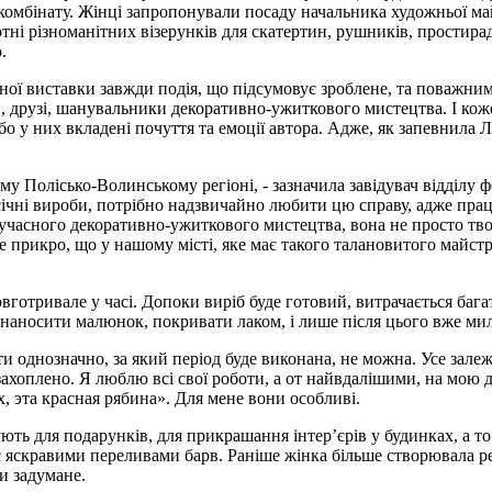
омбінату. Жінці запропонували посаду начальника художньої майс
ні різноманітних візерунків для скатертин, рушників, простирадл
.
ої виставки завжди подія, що підсумовує зроблене, та поважним ю
и, друзі, шанувальники декоративно-ужиткового мистецтва. І ко
о у них вкладені почуття та емоції автора. Адже, як запевнила Л
ому Полісько-Волинському регіоні, - зазначила завідувач відділу 
чні вироби, потрібно надзвичайно любити цю справу, адже працюв
учасного декоративно-ужиткового мистецтва, вона не просто твор
е прикро, що у нашому місті, яке має такого талановитого майст
вготривале у часі. Допоки виріб буде готовий, витрачається баг
ожна наносити малюнок, покривати лаком, і лише після цього вже 
ти однозначно, за який період буде виконана, не можна. Усе залежи
захоплено. Я люблю всі свої роботи, а от найвдалішими, на мою д
х, эта красная рябина». Для мене вони особливі.
ють для подарунків, для прикрашання інтер’єрів у будинках, а т
ає яскравими переливами барв. Раніше жінка більше створювала р
и задумане.