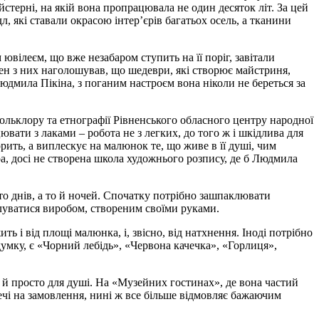
терні, на якій вона пропрацювала не один десяток літ. За цей
, які ставали окрасою інтер’єрів багатьох осель, а тканини
вілеєм, що вже незабаром ступить на її поріг, завітали
жен з них наголошував, що шедеври, які створює майстриня,
юдмила Пікіна, з поганим настроєм вона ніколи не береться за
фольклору та етнографії Рівненського обласного центру народної
ати з лаками – робота не з легких, до того ж і шкідлива для
ить, а виплескує на малюнок те, що живе в її душі, чим
ра, досі не створена школа художнього розпису, де б Людмила
ато днів, а то й ночей. Спочатку потрібно зашпаклювати
милуватися виробом, створеним своїми руками.
ть і від площі малюнка, і, звісно, від натхнення. Іноді потрібно
умку, є «Чорний лебідь», «Червона качечка», «Горлиця»,
о й просто для душі. На «Музейних гостинах», де вона частий
ечі на замовлення, нині ж все більше відмовляє бажаючим