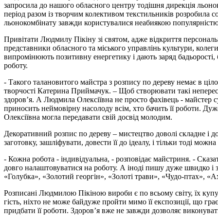
запросила до нашого обласного центру тодішня дирекція льонок
період разом із творчим колективом текстильників розробила сот
льонокомбінату завжди користувалися неабиякою популярністю
Привітати Людмилу Пікіну зі святом, адже відкриття персональн
представники обласного та міського управлінь культури, колег
випромінюють позитивну енергетику і дають заряд бадьорості, б
роботу.
- Такого талановитого майстра з розпису по дереву немає в ціл
творчості Катерина Приймачук. – Щоб створювати такі непересі
здоров’я. А Людмила Олексіївна не просто фахівець - майстер с
приносить неймовірну насолоду всім, хто бачить її роботи. Дуж
Олексіївна могла передавати свій досвід молодим.
Декоративний розпис по дереву – мистецтво доволі складне і до
заготовку, зашліфувати, довести її до ідеалу, і тільки тоді м
- Кожна робота - індивідуальна, - розповідає майстриня. - Сказа
довго налаштовуватися на роботу. А іноді пишу дуже швидко і 
«Голубка», «Золотий георгін», «Золоті трави», «Чудо-птах», «А
Розписані Людмилою Пікіною вироби є по всьому світу, їх купу
гість, ніхто не може байдуже пройти мимо її експозиції, що гр
придбати її роботи. Здоров’я вже не завжди дозволяє виконуват