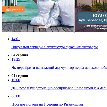
14:01
Віртуальні сервери в архітектурі сучасних платформ
04 серпня
19:25
Як перевірити вантажний акумулятор перед далекою пої
01 серпня
10:00
ДБР розслідує детонацію боєприпасів на полігоні у Хмель
08:00
Прогноз погоди на 1 серпня по Рівненщині