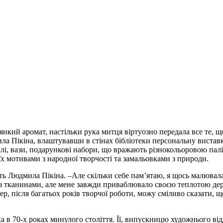
’янкий аромат, настільки рука митця віртуозно передала все те, 
 Пікіна, влаштувавши в стінах бібліотеки персональну виставку 
хлі, вази, подарункові набори, що вражають різнокольоровою палі
їх мотивами з народної творчості та замальовками з природи.
ть Людмила Пікіна. –Але скільки себе пам’ятаю, я щось малювала.
 з тканинами, але мене завжди приваблювало своєю теплотою дер
пер, після багатьох років творчої роботи, можу сміливо сказати, 
 в 70-х роках минулого століття. Її, випускницю художнього відд