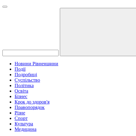
Новини Рівненщини
Події
Подробиці
Суспільство
Політика
Освіта
Бізнес
Крок до здоров'я
Правопорядок
Різне
Спорт
Культура
Медицина