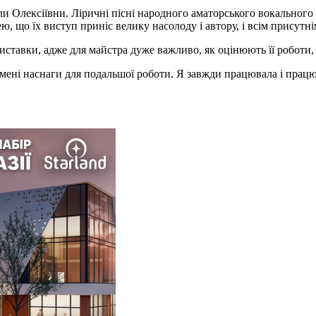
ли Олексіївни. Ліричні пісні народного аматорського вокальног
, що їх виступ приніс велику насолоду і автору, і всім присутні
виставки, адже для майстра дуже важливо, як оцінюють її роботи
и мені наснаги для подальшої роботи. Я завжди працювала і прац