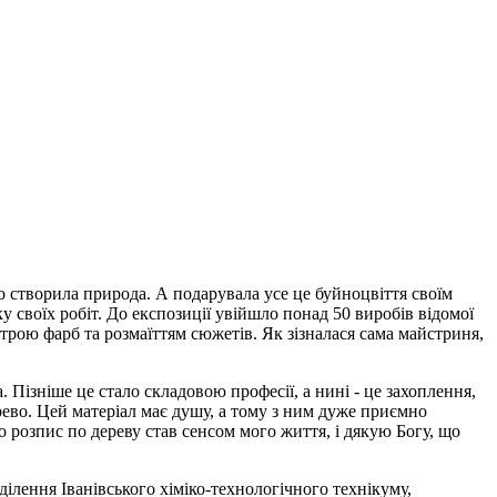
що створила природа. А подарувала усе це буйноцвіття своїм
своїх робіт. До експозиції увійшло понад 50 виробів відомої
трою фарб та розмаїттям сюжетів. Як зізналася сама майстриня,
 Пізніше це стало складовою професії, а нині - це захоплення,
ево. Цей матеріал має душу, а тому з ним дуже приємно
що розпис по дереву став сенсом мого життя, і дякую Богу, що
ілення Іванівського хіміко-технологічного технікуму,