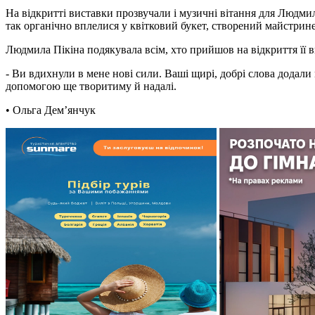
На відкритті виставки прозвучали і музичні вітання для Людми
так органічно вплелися у квітковий букет, створений майстринею
Людмила Пікіна подякувала всім, хто прийшов на відкриття її 
- Ви вдихнули в мене нові сили. Ваші щирі, добрі слова додал
допомогою ще творитиму й надалі.
• Ольга Дем’янчук