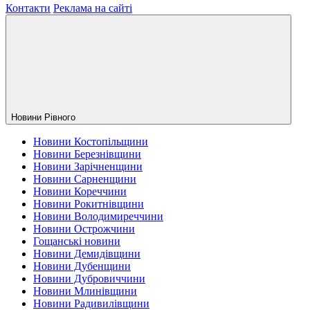
Контакти
Реклама на сайті
Новини Рiвного
Новини Костопільщини
Новини Березнівщини
Новини Зарічненщини
Новини Сарненщини
Новини Кореччини
Новини Рокитнівщини
Новини Володимиреччини
Новини Острожчини
Гощанські новини
Новини Демидівщини
Новини Дубенщини
Новини Дубровиччини
Новини Млинівщини
Новини Радивилівщини