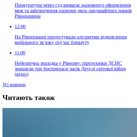
Прокуратура через суд вимагає належного оформлення
меж та забезпечення охорони двох ландшафтних парків
Рівненщини
12:00
На Рівненщині протестували алгоритми відновлення
мобільного зв’язку під час блекауту
11:00
Небезпечна знахідка у Рівному: піротехніки ДСНС
знищили три боєприпаси часів Другої світової війни
(відео)
Усi новини
Читають також