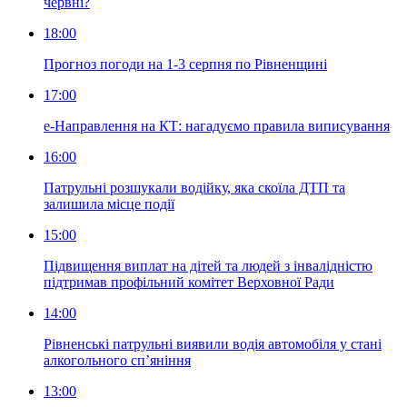
червні?
18:00
Прогноз погоди на 1-3 серпня по Рівненщині
17:00
е-Направлення на КТ: нагадуємо правила виписування
16:00
Патрульні розшукали водійку, яка скоїла ДТП та
залишила місце події
15:00
Підвищення виплат на дітей та людей з інвалідністю
підтримав профільний комітет Верховної Ради
14:00
Рівненські патрульні виявили водія автомобіля у стані
алкогольного сп’яніння
13:00