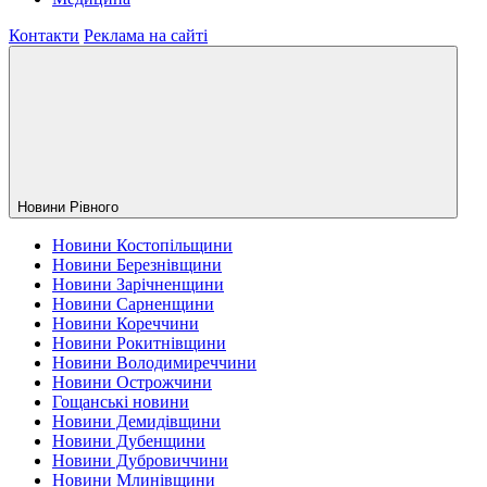
Контакти
Реклама на сайті
Новини Рiвного
Новини Костопільщини
Новини Березнівщини
Новини Зарічненщини
Новини Сарненщини
Новини Кореччини
Новини Рокитнівщини
Новини Володимиреччини
Новини Острожчини
Гощанські новини
Новини Демидівщини
Новини Дубенщини
Новини Дубровиччини
Новини Млинівщини