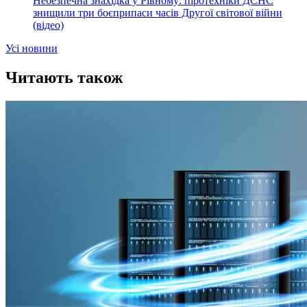
Небезпечна знахідка у Рівному: піротехніки ДСНС
знищили три боєприпаси часів Другої світової війни
(відео)
Усi новини
Читають також