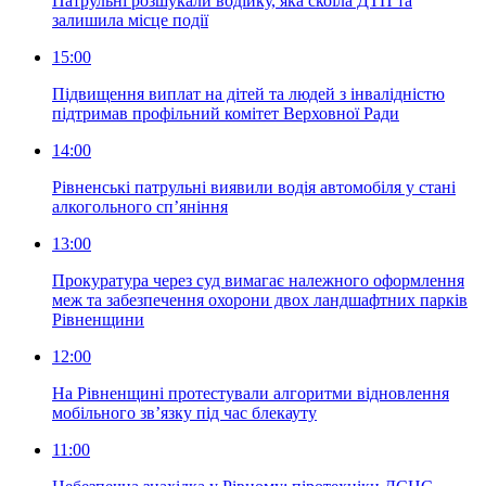
Патрульні розшукали водійку, яка скоїла ДТП та
залишила місце події
15:00
Підвищення виплат на дітей та людей з інвалідністю
підтримав профільний комітет Верховної Ради
14:00
Рівненські патрульні виявили водія автомобіля у стані
алкогольного сп’яніння
13:00
Прокуратура через суд вимагає належного оформлення
меж та забезпечення охорони двох ландшафтних парків
Рівненщини
12:00
На Рівненщині протестували алгоритми відновлення
мобільного зв’язку під час блекауту
11:00