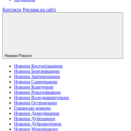
Контакти
Реклама на сайті
Новини Рiвного
Новини Костопільщини
Новини Березнівщини
Новини Зарічненщини
Новини Сарненщини
Новини Кореччини
Новини Рокитнівщини
Новини Володимиреччини
Новини Острожчини
Гощанські новини
Новини Демидівщини
Новини Дубенщини
Новини Дубровиччини
Новини Млинівщини