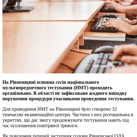
На Рівненщині основна сесія національного
мультипредметного тестування (НМТ) проходить
організовано. В області не зафіксовано жодного випадку
порушення процедури учасниками проведення тестування.
Для проведення НМТ на Рівненщині було створено 32
тимчасові екзаменаційні центри. Частина з них розташована в
укриттях, що дає змогу продовжувати тестування навіть під
час оголошення повітряної тривоги.
Як повідомив перший заступник голови Рівненської ОДА