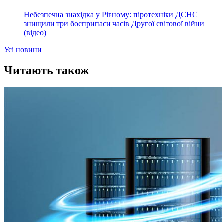
Небезпечна знахідка у Рівному: піротехніки ДСНС
знищили три боєприпаси часів Другої світової війни
(відео)
Усi новини
Читають також