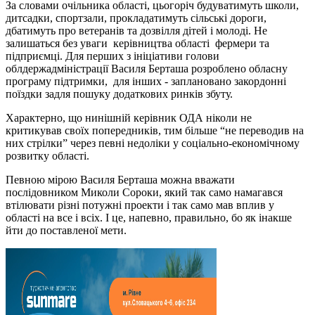
За словами очільника області, цьогоріч будуватимуть школи,
дитсадки, спортзали, прокладатимуть сільські дороги,
дбатимуть про ветеранів та дозвілля дітей і молоді. Не
залишаться без уваги керівництва області фермери та
підприємці. Для перших з ініціативи голови
облдержадміністрації Василя Берташа розроблено обласну
програму підтримки, для інших - заплановано закордонні
поїздки задля пошуку додаткових ринків збуту.
Характерно, що нинішній керівник ОДА ніколи не
критикував своїх попередників, тим більше “не переводив на
них стрілки” через певні недоліки у соціально-економічному
розвитку області.
Певною мірою Василя Берташа можна вважати
послідовником Миколи Сороки, який так само намагався
втілювати різні потужні проекти і так само мав вплив у
області на все і всіх. І це, напевно, правильно, бо як інакше
йти до поставленої мети.