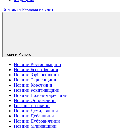
Контакти
Реклама на сайті
Новини Рiвного
Новини Костопільщини
Новини Березнівщини
Новини Зарічненщини
Новини Сарненщини
Новини Кореччини
Новини Рокитнівщини
Новини Володимиреччини
Новини Острожчини
Гощанські новини
Новини Демидівщини
Новини Дубенщини
Новини Дубровиччини
Новини Млинівщини