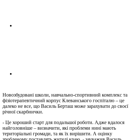
Новозбудовані школи, навчально-спортивний комплекс та
фізіотерапевтичний корпус Клеванського госпіталю – це
далеко не все, що Василь Берташ може зарахувати до своєї
річної скарбнички.
- Це хороший старт для подальшої роботи. Адже вдалося
найголовніше – визначити, які проблеми нині мають
територіальні громади, та як їх вирішити. А оцінку
зробленому поставлять жителі краю, - зауважив Василь