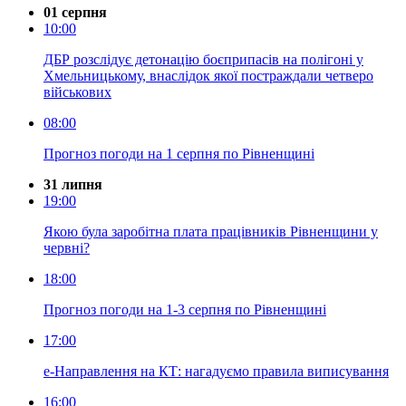
01 серпня
10:00
ДБР розслідує детонацію боєприпасів на полігоні у
Хмельницькому, внаслідок якої постраждали четверо
військових
08:00
Прогноз погоди на 1 серпня по Рівненщині
31 липня
19:00
Якою була заробітна плата працівників Рівненщини у
червні?
18:00
Прогноз погоди на 1-3 серпня по Рівненщині
17:00
е-Направлення на КТ: нагадуємо правила виписування
16:00