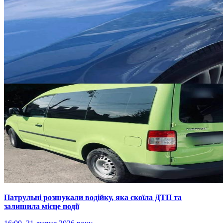
Патрульні розшукали водійку, яка скоїла ДТП та
залишила місце події