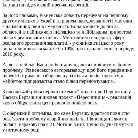
Берташ на підсумковій прес-конференції.
За його словами, Рівненська область перебуває на першому-
другому місцях в Україні за рівнем народжуваності і має один
з найменших рівнів смертності. Вона входить до числа
областей із найнижчою інфляцією та найбільшим приростом
обсягу реалізованих послуг. Ми є одним із лідерів у сфері
реального зростання зарплатні, - у січні-квітні цього року
вона підвищилася майже на 10%, проти аналогічного періоду
2010 року.
А ще за цей час Василю Берташу вдалося вирішити наболілу
проблему
Рівненського авторемзаводу, щоб його працівники
нарешті отримали заборговану за кілька років зарплату, а
майбутнє підприємства стало більш передбачуваним.
З нагоди 450-річчя першої писемної згадки про Першокнигу
Василь Берташ зініціював проект «Пересипниця», реалізація
якого обіцяє стати центральною подією року.
Є обережний оптимізм, що саме Берташу вдасться повністю
розв’язати проблему аварійних шкіл на Рівненщині, яких в
області нараховується 21. Чотири з них точно будуватимуться
у поточному році.