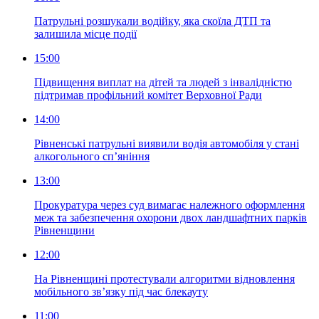
Патрульні розшукали водійку, яка скоїла ДТП та
залишила місце події
15:00
Підвищення виплат на дітей та людей з інвалідністю
підтримав профільний комітет Верховної Ради
14:00
Рівненські патрульні виявили водія автомобіля у стані
алкогольного сп’яніння
13:00
Прокуратура через суд вимагає належного оформлення
меж та забезпечення охорони двох ландшафтних парків
Рівненщини
12:00
На Рівненщині протестували алгоритми відновлення
мобільного зв’язку під час блекауту
11:00