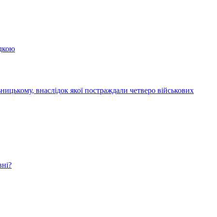
здкою
ницькому, внаслідок якої постраждали четверо військових
вні?