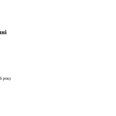
ині
26 року