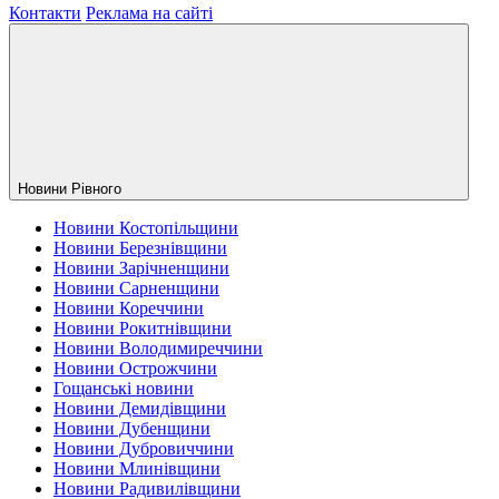
Контакти
Реклама на сайті
Новини Рiвного
Новини Костопільщини
Новини Березнівщини
Новини Зарічненщини
Новини Сарненщини
Новини Кореччини
Новини Рокитнівщини
Новини Володимиреччини
Новини Острожчини
Гощанські новини
Новини Демидівщини
Новини Дубенщини
Новини Дубровиччини
Новини Млинівщини
Новини Радивилівщини