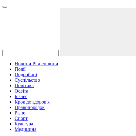
Новини Рівненщини
Події
Подробиці
Суспільство
Політика
Освіта
Бізнес
Крок до здоров'я
Правопорядок
Різне
Спорт
Культура
Медицина