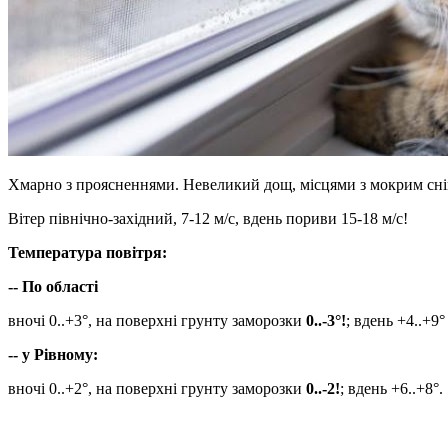
Хмарно з проясненнями. Невеликий дощ, місцями з мокрим сні
Вітер північно-західний, 7-12 м/с, вдень пориви 15-18 м/с!
Температура повітря:
-- По області
вночі 0..+3°, на поверхні грунту заморозки
0..-3°!
; вдень +4..+9°
-- у Рівному:
вночі 0..+2°, на поверхні грунту заморозки
0..-2!
; вдень +6..+8°.