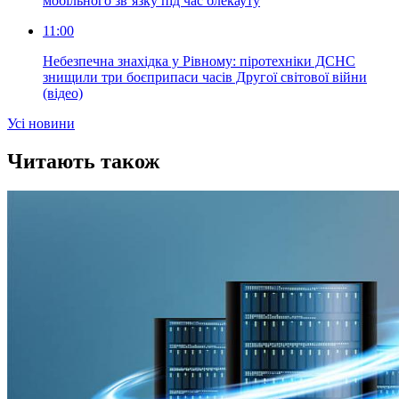
мобільного зв’язку під час блекауту
11:00
Небезпечна знахідка у Рівному: піротехніки ДСНС
знищили три боєприпаси часів Другої світової війни
(відео)
Усi новини
Читають також