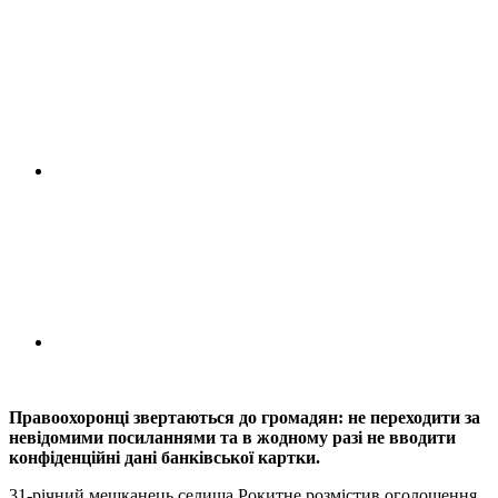
Правоохоронці звертаються до громадян: не переходити за
невідомими посиланнями та в жодному разі не вводити
конфіденційні дані банківської картки.
31-річний мешканець селища Рокитне розмістив оголошення