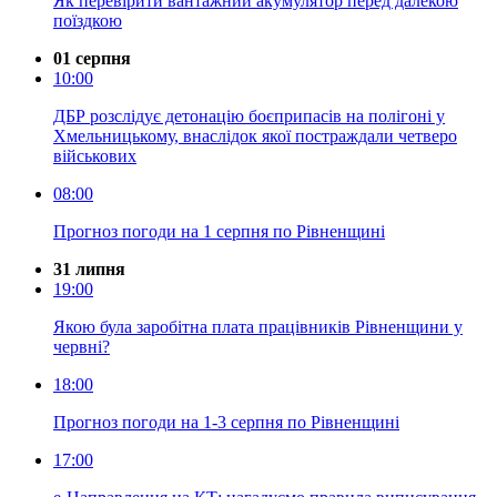
Як перевірити вантажний акумулятор перед далекою
поїздкою
01 серпня
10:00
ДБР розслідує детонацію боєприпасів на полігоні у
Хмельницькому, внаслідок якої постраждали четверо
військових
08:00
Прогноз погоди на 1 серпня по Рівненщині
31 липня
19:00
Якою була заробітна плата працівників Рівненщини у
червні?
18:00
Прогноз погоди на 1-3 серпня по Рівненщині
17:00