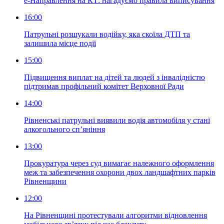
е-Направлення на КТ: нагадуємо правила виписування
16:00
Патрульні розшукали водійку, яка скоїла ДТП та
залишила місце події
15:00
Підвищення виплат на дітей та людей з інвалідністю
підтримав профільний комітет Верховної Ради
14:00
Рівненські патрульні виявили водія автомобіля у стані
алкогольного сп’яніння
13:00
Прокуратура через суд вимагає належного оформлення
меж та забезпечення охорони двох ландшафтних парків
Рівненщини
12:00
На Рівненщині протестували алгоритми відновлення