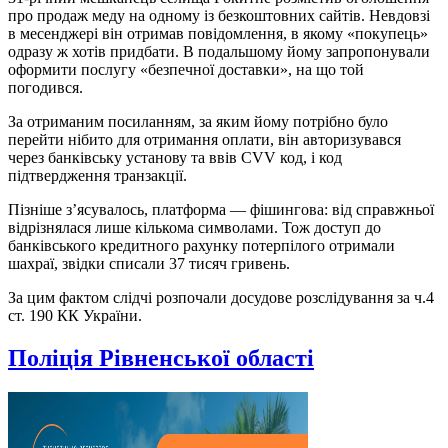
про продаж меду на одному із безкоштовних сайтів. Невдовзі
в месенджері він отримав повідомлення, в якому «покупець»
одразу ж хотів придбати. В подальшому йому запропонували
оформити послугу «безпечної доставки», на що той
погодився.
За отриманим посиланням, за яким йому потрібно було
перейти нібито для отримання оплати, він авторизувався
через банківську установу та ввів CVV код, і код
підтвердження транзакції.
Пізніше з’ясувалось, платформа — фішингова: від справжньої
відрізнялася лише кількома символами. Тож доступ до
банківського кредитного рахунку потерпілого отримали
шахраї, звідки списали 37 тисяч гривень.
За цим фактом слідчі розпочали досудове розслідування за ч.4
ст. 190 КК України.
Поліція Рівненської області