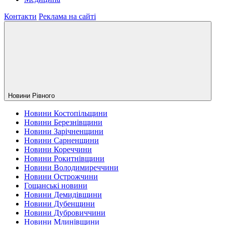
Контакти
Реклама на сайті
Новини Рiвного
Новини Костопільщини
Новини Березнівщини
Новини Зарічненщини
Новини Сарненщини
Новини Кореччини
Новини Рокитнівщини
Новини Володимиреччини
Новини Острожчини
Гощанські новини
Новини Демидівщини
Новини Дубенщини
Новини Дубровиччини
Новини Млинівщини