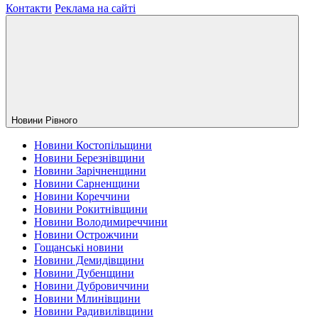
Контакти
Реклама на сайті
Новини Рiвного
Новини Костопільщини
Новини Березнівщини
Новини Зарічненщини
Новини Сарненщини
Новини Кореччини
Новини Рокитнівщини
Новини Володимиреччини
Новини Острожчини
Гощанські новини
Новини Демидівщини
Новини Дубенщини
Новини Дубровиччини
Новини Млинівщини
Новини Радивилівщини