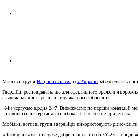
Мобільні групи
Національна гвардія України
забезпечують прот
Гвардійці розповідають, що для ефективного враження ворожих п
а також наявність різного виду якісного озброєння.
«Ми чергуємо щодня 24/7. Виїжджаємо по першій команді й моні
готовності спостерігаємо за небом, аби нічого не прилетіло».
Мобільні вогневі групи гвардійців використовують різноманітне
«Досвід показує, що дуже добре працювати на ЗУ-23, – продовжу