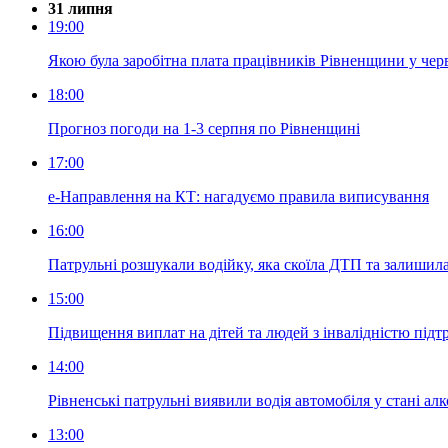
31 липня
19:00
Якою була заробітна плата працівників Рівненщини у чер
18:00
Прогноз погоди на 1-3 серпня по Рівненщині
17:00
е-Направлення на КТ: нагадуємо правила виписування
16:00
Патрульні розшукали водійку, яка скоїла ДТП та залишила
15:00
Підвищення виплат на дітей та людей з інвалідністю під
14:00
Рівненські патрульні виявили водія автомобіля у стані ал
13:00