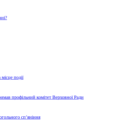
вні?
 місце події
тримав профільний комітет Верховної Ради
когольного сп’яніння