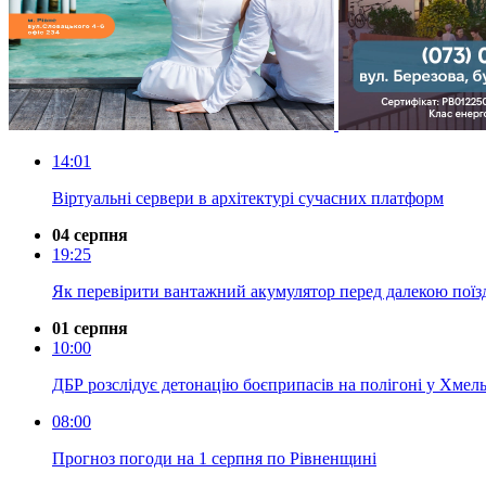
14:01
Віртуальні сервери в архітектурі сучасних платформ
04 серпня
19:25
Як перевірити вантажний акумулятор перед далекою пої
01 серпня
10:00
ДБР розслідує детонацію боєприпасів на полігоні у Хмель
08:00
Прогноз погоди на 1 серпня по Рівненщині