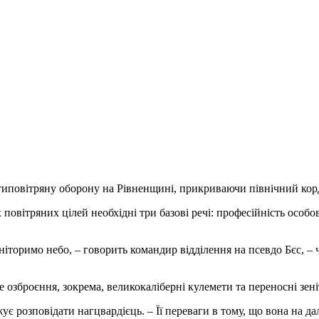
иповітряну оборону на Рівненщині, прикриваючи північний кордо
овітряних цілей необхідні три базові речі: професійність особов
торимо небо, – говорить командир відділення на псевдо Бєс, – ч
 озброєння, зокрема, великокаліберні кулемети та переносні зен
є розповідати нагцвардієць. – Її переваги в тому, що вона на д