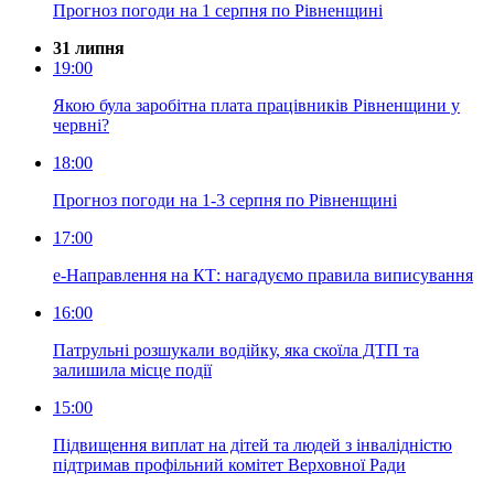
Прогноз погоди на 1 серпня по Рівненщині
31 липня
19:00
Якою була заробітна плата працівників Рівненщини у
червні?
18:00
Прогноз погоди на 1-3 серпня по Рівненщині
17:00
е-Направлення на КТ: нагадуємо правила виписування
16:00
Патрульні розшукали водійку, яка скоїла ДТП та
залишила місце події
15:00
Підвищення виплат на дітей та людей з інвалідністю
підтримав профільний комітет Верховної Ради