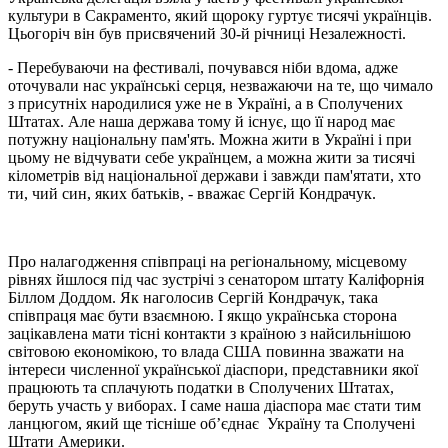
культури в Сакраменто, який щороку гуртує тисячі українців.
Цьогоріч він був присвячений 30-й річниці Незалежності.
- Перебуваючи на фестивалі, почувався ніби вдома, адже
оточували нас українські серця, незважаючи на те, що чимало
з присутніх народилися уже не в Україні, а в Сполучених
Штатах. Але наша держава тому й існує, що її народ має
потужну національну пам'ять. Можна жити в Україні і при
цьому не відчувати себе українцем, а можна жити за тисячі
кілометрів від національної держави і завжди пам'ятати, хто
ти, чий син, яких батьків, - вважає Сергій Кондрачук.
Про налагодження співпраці на регіональному, місцевому
рівнях йшлося під час зустрічі з сенатором штату Каліфорнія
Біллом Доддом. Як наголосив Сергій Кондрачук, така
співпраця має бути взаємною. І якщо українська сторона
зацікавлена мати тісні контакти з країною з найсильнішою
світовою економікою, то влада США повинна зважати на
інтереси численної української діаспори, представники якої
працюють та сплачують податки в Сполучених Штатах,
беруть участь у виборах. І саме наша діаспора має стати тим
ланцюгом, який ще тісніше об’єднає Україну та Сполучені
Штати Америки.