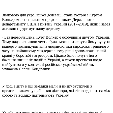
Знаковою для української делегації стала зустріч з Куртом
Волкером - спеціальним представником Державного
департаменту США з питань України (2017-2019), який і зараз
активно підтримує нашу державу.
- Без перебільшень, Курт Волкер є особливим другом України.
Тому надзвичайною честю була змога потиснути йому руку та
відверто поспілкуватися з людиною, яка впродовж тривалого
часу на найвищому міждержавному рівні допомагала нашій
країні у боротьбі з агресором. Цікаво було почути його
бачення нинішніх подій в Україні, а також прогнози щодо
майбутнього у контексті російсько-української війни, -
зауважив Сергій Кондрачук.
У ході візиту наші земляки мали й низку зустрічей з
представниками української діаспори, які тісно єднаються між
собою та всіляко підтримують Україну.
Українська делегація взяла участь у фестивалі української