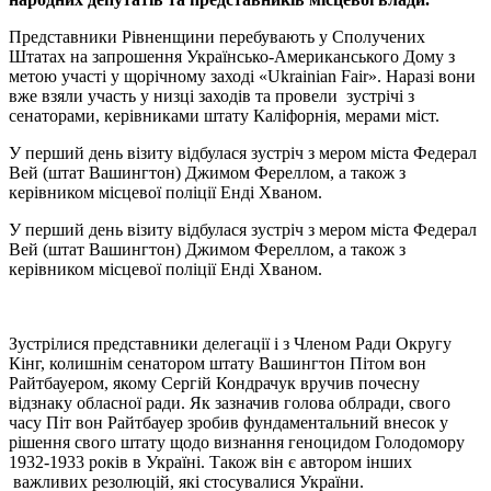
Представники Рівненщини перебувають у Сполучених
Штатах на запрошення Українсько-Американського Дому з
метою участі у щорічному заході «Ukrainian Fair». Наразі вони
вже взяли участь у низці заходів та провели зустрічі з
сенаторами, керівниками штату Каліфорнія, мерами міст.
У перший день візиту відбулася зустріч з мером міста Федерал
Вей (штат Вашингтон) Джимом Фереллом, а також з
керівником місцевої поліції Енді Хваном.
У перший день візиту відбулася зустріч з мером міста Федерал
Вей (штат Вашингтон) Джимом Фереллом, а також з
керівником місцевої поліції Енді Хваном.
Зустрілися представники делегації і з Членом Ради Округу
Кінг, колишнім сенатором штату Вашингтон Пітом вон
Райтбауером, якому Сергій Кондрачук вручив почесну
відзнаку обласної ради. Як зазначив голова облради, свого
часу Піт вон Райтбауер зробив фундаментальний внесок у
рішення свого штату щодо визнання геноцидом Голодомору
1932-1933 років в Україні. Також він є автором інших
важливих резолюцій, які стосувалися України.