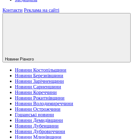
Контакти
Реклама на сайті
Новини Рiвного
Новини Костопільщини
Новини Березнівщини
Новини Зарічненщини
Новини Сарненщини
Новини Кореччини
Новини Рокитнівщини
Новини Володимиреччини
Новини Острожчини
Гощанські новини
Новини Демидівщини
Новини Дубенщини
Новини Дубровиччини
Новини Млинівщини