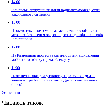
14:00
Рівненські патрульні виявили водія автомобіля у стані
алкогольного сп’яніння
13:00
Прокуратура через суд вимагає належного оформлення
меж та забезпечення охорони двох ландшафтних парків
Рівненщини
12:00
На Рівненщині протестували алгоритми відновлення
мобільного зв’язку під час блекауту
11:00
Небезпечна знахідка у Рівному: піротехніки ДСНС
знищили три боєприпаси часів Другої світової війни
(відео)
Усi новини
Читають також