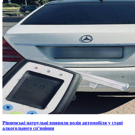
Рівненські патрульні виявили водія автомобіля у стані
алкогольного сп’яніння