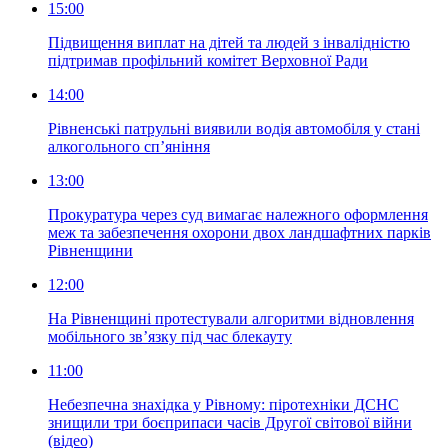
15:00
Підвищення виплат на дітей та людей з інвалідністю
підтримав профільний комітет Верховної Ради
14:00
Рівненські патрульні виявили водія автомобіля у стані
алкогольного сп’яніння
13:00
Прокуратура через суд вимагає належного оформлення
меж та забезпечення охорони двох ландшафтних парків
Рівненщини
12:00
На Рівненщині протестували алгоритми відновлення
мобільного зв’язку під час блекауту
11:00
Небезпечна знахідка у Рівному: піротехніки ДСНС
знищили три боєприпаси часів Другої світової війни
(відео)