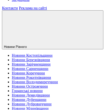
Контакти
Реклама на сайті
Новини Рiвного
Новини Костопільщини
Новини Березнівщини
Новини Зарічненщини
Новини Сарненщини
Новини Кореччини
Новини Рокитнівщини
Новини Володимиреччини
Новини Острожчини
Гощанські новини
Новини Демидівщини
Новини Дубенщини
Новини Дубровиччини
Новини Млинівщини