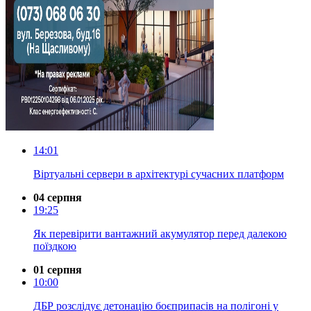
14:01
Віртуальні сервери в архітектурі сучасних платформ
04 серпня
19:25
Як перевірити вантажний акумулятор перед далекою
поїздкою
01 серпня
10:00
ДБР розслідує детонацію боєприпасів на полігоні у