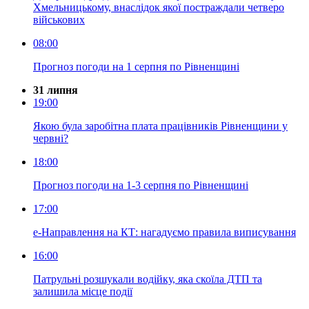
Хмельницькому, внаслідок якої постраждали четверо
військових
08:00
Прогноз погоди на 1 серпня по Рівненщині
31 липня
19:00
Якою була заробітна плата працівників Рівненщини у
червні?
18:00
Прогноз погоди на 1-3 серпня по Рівненщині
17:00
е-Направлення на КТ: нагадуємо правила виписування
16:00
Патрульні розшукали водійку, яка скоїла ДТП та
залишила місце події