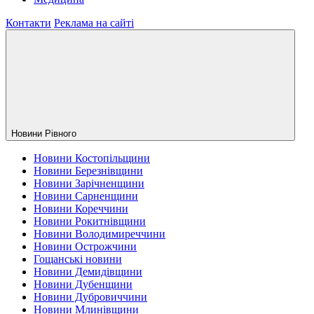
Контакти
Реклама на сайті
Новини Рiвного
Новини Костопільщини
Новини Березнівщини
Новини Зарічненщини
Новини Сарненщини
Новини Кореччини
Новини Рокитнівщини
Новини Володимиреччини
Новини Острожчини
Гощанські новини
Новини Демидівщини
Новини Дубенщини
Новини Дубровиччини
Новини Млинівщини