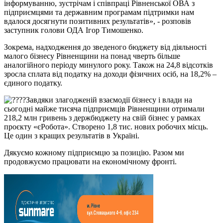
інформуванню, зустрічам і співпраці Рівненської ОВА з
підприємцями та державним програмам підтримки нам
вдалося досягнути позитивних результатів», - розповів
заступник голови ОДА Ігор Тимошенко.
Зокрема, надходження до зведеного бюджету від діяльності
малого бізнесу Рівненщини на понад чверть більше
аналогійного періоду минулого року. Також на 24,8 відсотків
зросла сплата від податку на доходи фізичних осіб, на 18,2% –
єдиного податку.
Завдяки злагодженій взаємодії бізнесу і влади на
сьогодні майже тисяча підприємців Рівненщини отримали
218,2 млн гривень з держбюджету на свій бізнес у рамках
проєкту «єРобота». Створено 1,8 тис. нових робочих місць.
Це один з кращих результатів в Україні.
Дякуємо кожному підприємцю за позицію. Разом ми
продовжуємо працювати на економічному фронті.