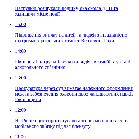
Патрульні розшукали водійку, яка скоїла ДТП та
залишила місце події
15:00
Підвищення виплат на дітей та людей з інвалідністю
підтримав профільний комітет Верховної Ради
14:00
Рівненські патрульні виявили водія автомобіля у стані
алкогольного сп’яніння
13:00
Прокуратура через суд вимагає належного оформлення
меж та забезпечення охорони двох ландшафтних парків
Рівненщини
12:00
На Рівненщині протестували алгоритми відновлення
мобільного зв’язку під час блекауту
11:00