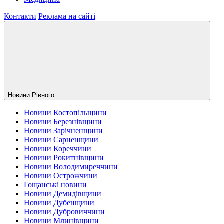
Контакти
Реклама на сайті
Новини Рiвного
Новини Костопільщини
Новини Березнівщини
Новини Зарічненщини
Новини Сарненщини
Новини Кореччини
Новини Рокитнівщини
Новини Володимиреччини
Новини Острожчини
Гощанські новини
Новини Демидівщини
Новини Дубенщини
Новини Дубровиччини
Новини Млинівщини