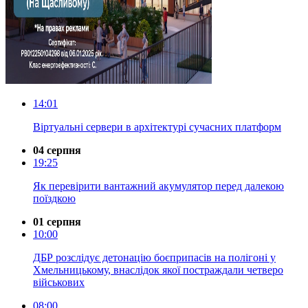
14:01
Віртуальні сервери в архітектурі сучасних платформ
04 серпня
19:25
Як перевірити вантажний акумулятор перед далекою
поїздкою
01 серпня
10:00
ДБР розслідує детонацію боєприпасів на полігоні у
Хмельницькому, внаслідок якої постраждали четверо
військових
08:00