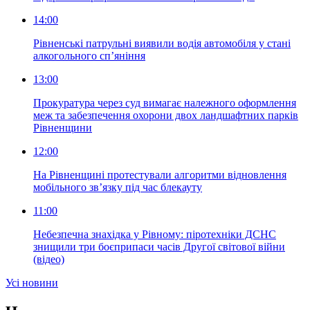
14:00
Рівненські патрульні виявили водія автомобіля у стані
алкогольного сп’яніння
13:00
Прокуратура через суд вимагає належного оформлення
меж та забезпечення охорони двох ландшафтних парків
Рівненщини
12:00
На Рівненщині протестували алгоритми відновлення
мобільного зв’язку під час блекауту
11:00
Небезпечна знахідка у Рівному: піротехніки ДСНС
знищили три боєприпаси часів Другої світової війни
(відео)
Усi новини