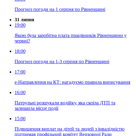
Прогноз погоди на 1 серпня по Рівненщині
31 липня
19:00
Якою була заробітна плата працівників Рівненщини у
червні?
18:00
Прогноз погоди на 1-3 серпня по Рівненщині
17:00
е-Направлення на КТ: нагадуємо правила виписування
16:00
Патрульні розшукали водійку, яка скоїла ДТП та
залишила місце події
15:00
Підвищення виплат на дітей та людей з інвалідністю
підтримав профільний комітет Верховної Ради