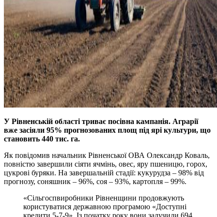
У Рівненській області триває посівна кампанія. Аграрії
вже засіяли 95% прогнозованих площ під ярі культури, що
становить 440 тис. га.
Як повідомив начальник Рівненської ОВА Олександр Коваль,
повністю завершили сіяти ячмінь, овес, яру пшеницю, горох,
цукрові буряки. На завершальній стадії: кукурудза – 98% від
прогнозу, соняшник – 96%, соя – 93%, картопля – 99%.
«Сільгоспвиробники Рівненщини продовжують
користуватися державною програмою «Доступні
кредити 5-7-9». Із початку року вони залучили 694