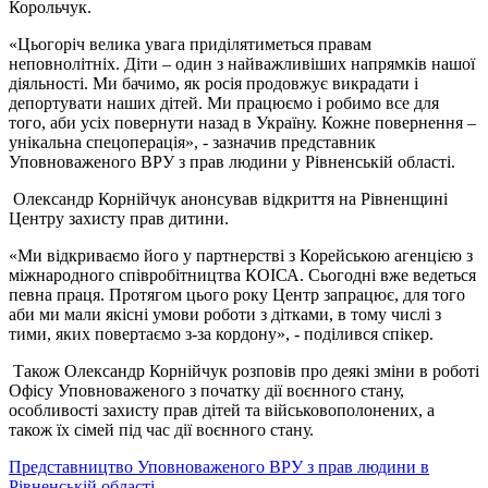
Корольчук.
«Цьогоріч велика увага приділятиметься правам
неповнолітніх. Діти – один з найважливіших напрямків нашої
діяльності. Ми бачимо, як росія продовжує викрадати і
депортувати наших дітей. Ми працюємо і робимо все для
того, аби усіх повернути назад в Україну. Кожне повернення –
унікальна спецоперація», - зазначив представник
Уповноваженого ВРУ з прав людини у Рівненській області.
Олександр Корнійчук анонсував відкриття на Рівненщині
Центру захисту прав дитини.
«Ми відкриваємо його у партнерстві з Корейською агенцією з
міжнародного співробітництва КОІСА. Сьогодні вже ведеться
певна праця. Протягом цього року Центр запрацює, для того
аби ми мали якісні умови роботи з дітками, в тому числі з
тими, яких повертаємо з-за кордону», - поділився спікер.
Також Олександр Корнійчук розповів про деякі зміни в роботі
Офісу Уповноваженого з початку дії воєнного стану,
особливості захисту прав дітей та військовополонених, а
також їх сімей під час дії воєнного стану.
Представництво Уповноваженого ВРУ з прав людини в
Рівненській області