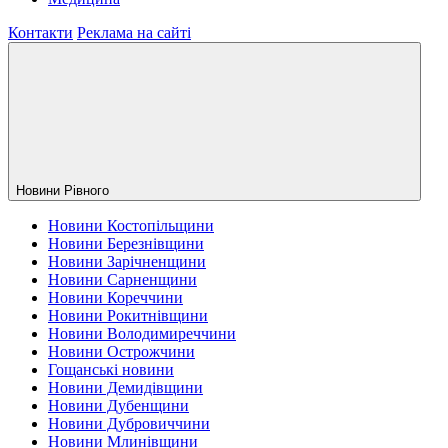
Контакти
Реклама на сайті
Новини Рiвного
Новини Костопільщини
Новини Березнівщини
Новини Зарічненщини
Новини Сарненщини
Новини Кореччини
Новини Рокитнівщини
Новини Володимиреччини
Новини Острожчини
Гощанські новини
Новини Демидівщини
Новини Дубенщини
Новини Дубровиччини
Новини Млинівщини