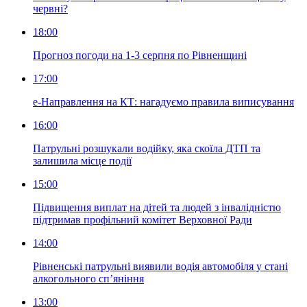
червні?
18:00
Прогноз погоди на 1-3 серпня по Рівненщині
17:00
е-Направлення на КТ: нагадуємо правила виписування
16:00
Патрульні розшукали водійку, яка скоїла ДТП та
залишила місце події
15:00
Підвищення виплат на дітей та людей з інвалідністю
підтримав профільний комітет Верховної Ради
14:00
Рівненські патрульні виявили водія автомобіля у стані
алкогольного сп’яніння
13:00