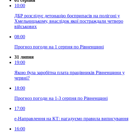
01 серпня
10:00
ДБР розслідує детонацію боєприпасів на полігоні у
Хмельницькому, внаслідок якої постраждали четверо
військових
08:00
Прогноз погоди на 1 серпня по Рівненщині
31 липня
19:00
Якою була заробітна плата працівників Рівненщини у
червні?
18:00
Прогноз погоди на 1-3 серпня по Рівненщині
17:00
е-Направлення на КТ: нагадуємо правила виписування
16:00