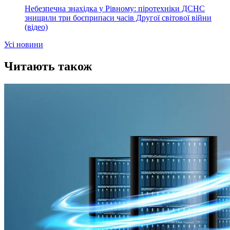
Небезпечна знахідка у Рівному: піротехніки ДСНС
знищили три боєприпаси часів Другої світової війни
(відео)
Усi новини
Читають також