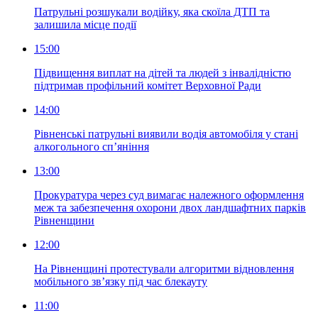
Патрульні розшукали водійку, яка скоїла ДТП та
залишила місце події
15:00
Підвищення виплат на дітей та людей з інвалідністю
підтримав профільний комітет Верховної Ради
14:00
Рівненські патрульні виявили водія автомобіля у стані
алкогольного сп’яніння
13:00
Прокуратура через суд вимагає належного оформлення
меж та забезпечення охорони двох ландшафтних парків
Рівненщини
12:00
На Рівненщині протестували алгоритми відновлення
мобільного зв’язку під час блекауту
11:00