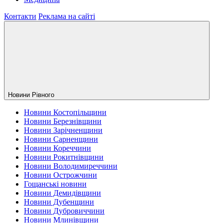
Контакти
Реклама на сайті
Новини Рiвного
Новини Костопільщини
Новини Березнівщини
Новини Зарічненщини
Новини Сарненщини
Новини Кореччини
Новини Рокитнівщини
Новини Володимиреччини
Новини Острожчини
Гощанські новини
Новини Демидівщини
Новини Дубенщини
Новини Дубровиччини
Новини Млинівщини