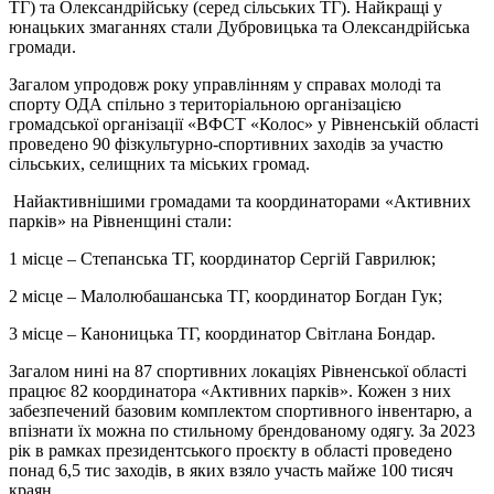
ТГ) та Олександрійську (серед сільських ТГ). Найкращі у
юнацьких змаганнях стали Дубровицька та Олександрійська
громади.
Загалом упродовж року управлінням у справах молоді та
спорту ОДА спільно з територіальною організацією
громадської організації «ВФСТ «Колос» у Рівненській області
проведено 90 фізкультурно-спортивних заходів за участю
сільських, селищних та міських громад.
Найактивнішими громадами та координаторами «Активних
парків» на Рівненщині стали:
1 місце – Степанська ТГ, координатор Сергій Гаврилюк;
2 місце – Малолюбашанська ТГ, координатор Богдан Гук;
3 місце – Каноницька ТГ, координатор Світлана Бондар.
Загалом нині на 87 спортивних локаціях Рівненської області
працює 82 координатора «Активних парків». Кожен з них
забезпечений базовим комплектом спортивного інвентарю, а
впізнати їх можна по стильному брендованому одягу. За 2023
рік в рамках президентського проєкту в області проведено
понад 6,5 тис заходів, в яких взяло участь майже 100 тисяч
краян.