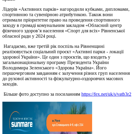
Лідерів «Активних парків» нагородили кубками, дипломами,
спортивною та сувенірною атрибутикою. Також вони
отримали пріоритетне право на проведення спортивного
заходу в громаді комунальним закладом «Обласний центр
фізичного здоров’я населення «Спорт для всіх» Рівненської
обласної ради у 2024 році.
Нагадаємо, вже третій рік поспіль на Рівненщині
реалізовується соціальний проєкт «Активні парки - локації
здорової України». Це один з проєктів, що входить у
загальнонаціональну програму Президента України
Володимира Зеленського «Здорова Україна». Його
першочерговим завданням є залучення різних груп населення
до рухової активності та фізкультурно-оздоровчих масових
заходів.
Більше фото доступно за посиланням
https://fex.net/uk/s/vatb3r2