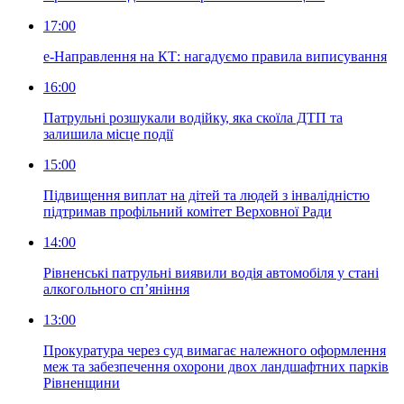
17:00
е-Направлення на КТ: нагадуємо правила виписування
16:00
Патрульні розшукали водійку, яка скоїла ДТП та
залишила місце події
15:00
Підвищення виплат на дітей та людей з інвалідністю
підтримав профільний комітет Верховної Ради
14:00
Рівненські патрульні виявили водія автомобіля у стані
алкогольного сп’яніння
13:00
Прокуратура через суд вимагає належного оформлення
меж та забезпечення охорони двох ландшафтних парків
Рівненщини