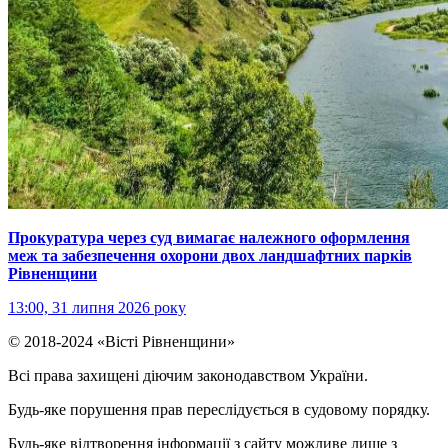
Прокуратура через суд вимагає належного оформлення
меж та забезпечення охорони двох ландшафтних парків
Рівненщини
13:00, 31 липня 2026 року
© 2018-2024 «Вісті Рівненщини»
Всі права захищені діючим законодавством України.
Будь-яке порушення прав переслідується в судовому порядку.
Будь-яке відтворення інформації з сайту можливе лише з