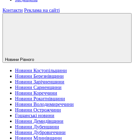
Контакти
Реклама на сайті
Новини Рiвного
Новини Костопільщини
Новини Березнівщини
Новини Зарічненщини
Новини Сарненщини
Новини Кореччини
Новини Рокитнівщини
Новини Володимиреччини
Новини Острожчини
Гощанські новини
Новини Демидівщини
Новини Дубенщини
Новини Дубровиччини
Новини Млинівщини