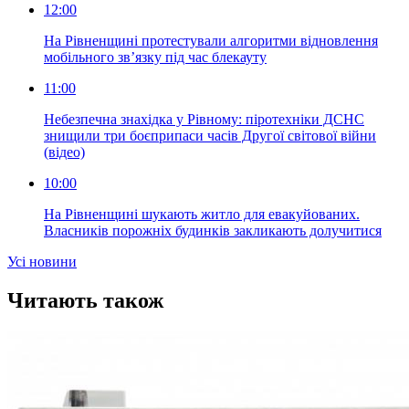
12:00
На Рівненщині протестували алгоритми відновлення
мобільного зв’язку під час блекауту
11:00
Небезпечна знахідка у Рівному: піротехніки ДСНС
знищили три боєприпаси часів Другої світової війни
(відео)
10:00
На Рівненщині шукають житло для евакуйованих.
Власників порожніх будинків закликають долучитися
Усi новини
Читають також