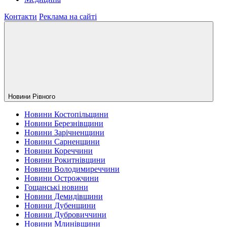
Контакти
Реклама на сайті
Новини Рiвного
Новини Костопільщини
Новини Березнівщини
Новини Зарічненщини
Новини Сарненщини
Новини Кореччини
Новини Рокитнівщини
Новини Володимиреччини
Новини Острожчини
Гощанські новини
Новини Демидівщини
Новини Дубенщини
Новини Дубровиччини
Новини Млинівщини