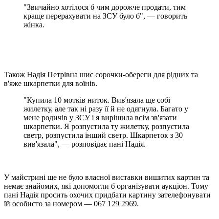
"Звичайно хотілося б чим дорожче продати, тим
краще перерахувати на ЗСУ було б", — говорить
жінка.
Також Надія Петрівна шиє сорочки-обереги для рідних та
в'яже шкарпетки для воїнів.
"Купила 10 мотків ниток. Вив'язала ще собі
жилетку, але так ні разу її й не одягнула. Багато у
мене родичів у ЗСУ і я вирішила всім зв'язати
шкарпетки. Я розпустила ту жилетку, розпустила
светр, розпустила інший светр. Шкарпеток з 30
вив'язала", — розповідає пані Надія.
У майстрині ще не було власної виставки вишитих картин та
немає знайомих, які допомогли б організувати аукціон. Тому
пані Надія просить охочих придбати картину зателефонувати
їй особисто за номером — 067 129 2969.