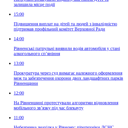
залишила місце події
15:00
Підвищення виплат на дітей та людей з інвалідністю
підтримав профільний комітет Верховної Ради
14:00
Рівненські патрульні виявили водія автомобіля у стані
алкогольного сп’яніння
13:00
Прокуратура через суд вимагає належного оформлення
меж та забезпечення охорони двох ландшафтних парків
Рівненщини
12:00
На Рівненщині протестували алгоритми відновлення
мобільного зв’язку під час блекауту
11:00
Небезпечна знахідка у Рівному: піротехніки ДСНС