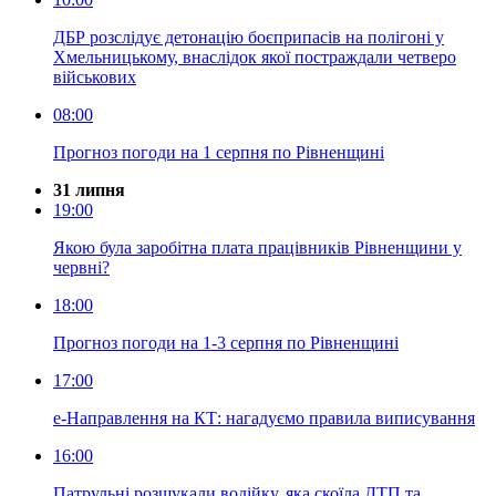
ДБР розслідує детонацію боєприпасів на полігоні у
Хмельницькому, внаслідок якої постраждали четверо
військових
08:00
Прогноз погоди на 1 серпня по Рівненщині
31 липня
19:00
Якою була заробітна плата працівників Рівненщини у
червні?
18:00
Прогноз погоди на 1-3 серпня по Рівненщині
17:00
е-Направлення на КТ: нагадуємо правила виписування
16:00
Патрульні розшукали водійку, яка скоїла ДТП та