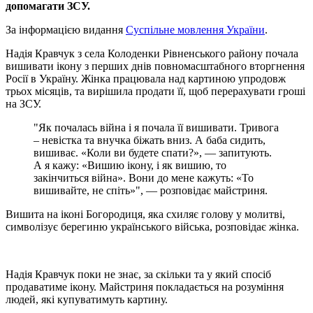
допомагати ЗСУ.
За інформацією видання
Суспільне мовлення України
.
Надія Кравчук з села Колоденки Рівненського району почала
вишивати ікону з перших днів повномасштабного вторгнення
Росії в Україну. Жінка працювала над картиною упродовж
трьох місяців, та вирішила продати її, щоб перерахувати гроші
на ЗСУ.
"Як почалась війна і я почала її вишивати. Тривога
– невістка та внучка біжать вниз. А баба сидить,
вишиває. «Коли ви будете спати?», — запитують.
А я кажу: «Вишию ікону, і як вишию, то
закінчиться війна». Вони до мене кажуть: «То
вишивайте, не спіть»", — розповідає майстриня.
Вишита на іконі Богородиця, яка схиляє голову у молитві,
символізує берегиню українського війська, розповідає жінка.
Надія Кравчук поки не знає, за скільки та у який спосіб
продаватиме ікону. Майстриня покладається на розуміння
людей, які купуватимуть картину.