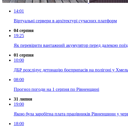
14:01
Віртуальні сервери в архітектурі сучасних платформ
04 серпня
19:25
Як перевірити вантажний акумулятор перед далекою пої
01 серпня
10:00
ДБР розслідує детонацію боєприпасів на полігоні у Хмель
08:00
Прогноз погоди на 1 серпня по Рівненщині
31 липня
19:00
Якою була заробітна плата працівників Рівненщини у чер
18:00