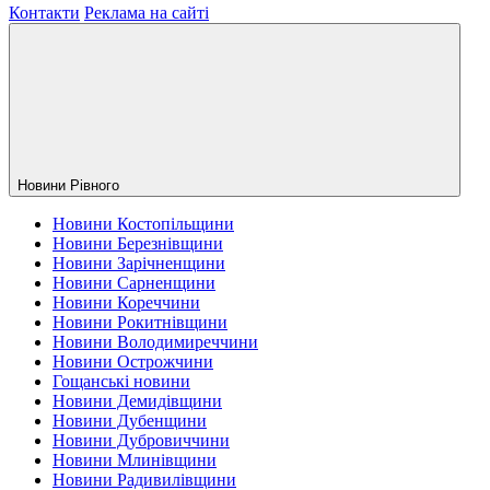
Контакти
Реклама на сайті
Новини Рiвного
Новини Костопільщини
Новини Березнівщини
Новини Зарічненщини
Новини Сарненщини
Новини Кореччини
Новини Рокитнівщини
Новини Володимиреччини
Новини Острожчини
Гощанські новини
Новини Демидівщини
Новини Дубенщини
Новини Дубровиччини
Новини Млинівщини
Новини Радивилівщини