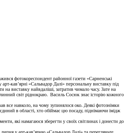
ажився фотокореспондент районної газети «Сарненські
у арт-кав’ярні «Сальвадор Далі» персональну виставку під
и на виставку найвдаліші, затратив чимало часу. Зате на
ослинний світ ріднокраю. Василь Сосюк знає історію кожного
ав все навколо, на чому зупинялося око. Деякі фотознімки
диний в області, хто обіймає цю посаду, піднімаючи імідж
енти, які намагаюся зберегти у своїх світлинах і донести до
 липня у арт-кав’ярню «Сальвадор Далі» та перегляньте