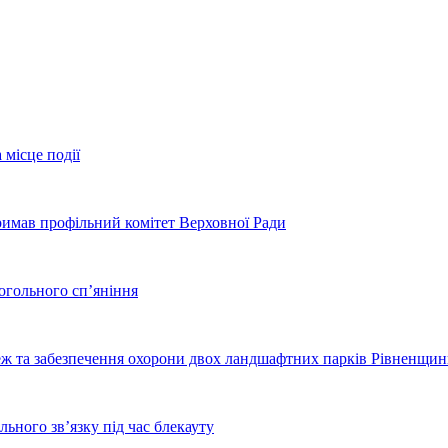
 місце події
тримав профільний комітет Верховної Ради
когольного сп’яніння
еж та забезпечення охорони двох ландшафтних парків Рівненщи
ьного зв’язку під час блекауту