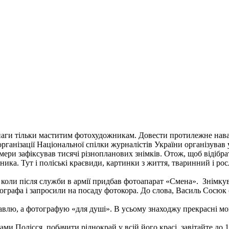
снаги тільки маститим фотохудожникам. Довести протилежне нав
ганізації Національної спілки журналістів України організував 
ери зафіксував тисячі різнопланових знімків. Отож, щоб відібрат
ника. Тут і поліські краєвиди, картинки з життя, тваринний і р
коли після служби в армії придбав фотоапарат «Смена». Знімкув
графа і запросили на посаду фотокора. До слова, Василь Сосюк є
тавлю, а фотографую «для душі». В усьому знаходжу прекрасні мом
и Полісся, побачити ріднокрай у всій його красі, завітайте до 1