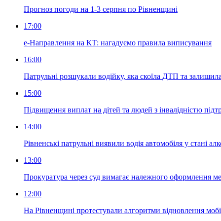
Прогноз погоди на 1-3 серпня по Рівненщині
17:00
е-Направлення на КТ: нагадуємо правила виписування
16:00
Патрульні розшукали водійку, яка скоїла ДТП та залишила
15:00
Підвищення виплат на дітей та людей з інвалідністю під
14:00
Рівненські патрульні виявили водія автомобіля у стані ал
13:00
Прокуратура через суд вимагає належного оформлення м
12:00
На Рівненщині протестували алгоритми відновлення мобіл