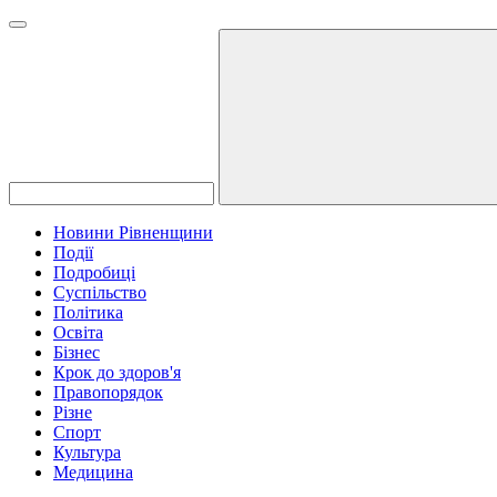
Новини Рівненщини
Події
Подробиці
Суспільство
Політика
Освіта
Бізнес
Крок до здоров'я
Правопорядок
Різне
Спорт
Культура
Медицина