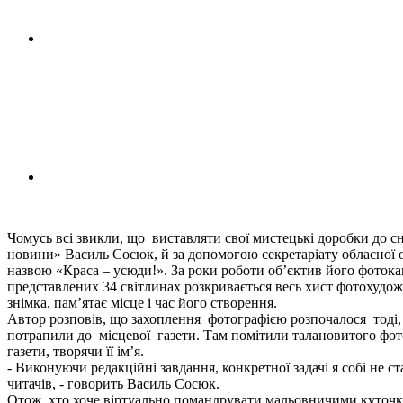
Чомусь всі звикли, що виставляти свої мистецькі доробки до 
новини» Василь Сосюк, й за допомогою секретаріату обласної ор
назвою «Краса – усюди!». За роки роботи об’єктив його фотокам
представлених 34 світлинах розкривається весь хист фотохудож
знімка, пам’ятає місце і час його створення.
Автор розповів, що захоплення фотографією розпочалося тоді, 
потрапили до місцевої газети. Там помітили талановитого фото
газети, творячи її ім’я.
- Виконуючи редакційні завдання, конкретної задачі я собі не с
читачів, - говорить Василь Сосюк.
Отож, хто хоче віртуально помандрувати мальовничими куточкам