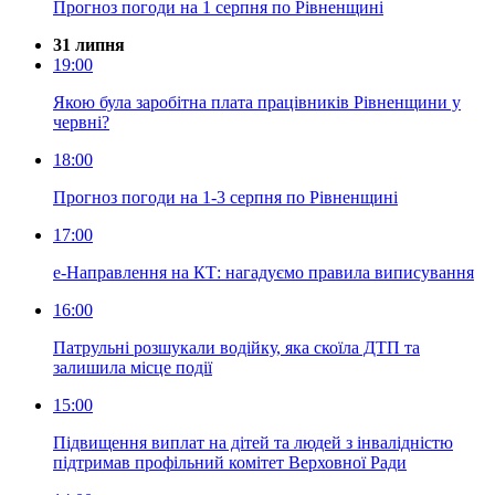
Прогноз погоди на 1 серпня по Рівненщині
31 липня
19:00
Якою була заробітна плата працівників Рівненщини у
червні?
18:00
Прогноз погоди на 1-3 серпня по Рівненщині
17:00
е-Направлення на КТ: нагадуємо правила виписування
16:00
Патрульні розшукали водійку, яка скоїла ДТП та
залишила місце події
15:00
Підвищення виплат на дітей та людей з інвалідністю
підтримав профільний комітет Верховної Ради