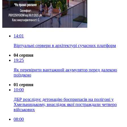
14:01
Віртуальні сервери в архітектурі сучасних платформ
04 серпня
19:25
Як перевірити вантажний акумулятор перед далекою
поїздкою
01 серпня
10:00
ДБР розслідує детонацію боєприпасів на полігоні у
Хмельницькому, внаслідок якої постраждали четверо
військових
08:00