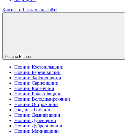
Контакти
Реклама на сайті
Новини Рiвного
Новини Костопільщини
Новини Березнівщини
Новини Зарічненщини
Новини Сарненщини
Новини Кореччини
Новини Рокитнівщини
Новини Володимиреччини
Новини Острожчини
Гощанські новини
Новини Демидівщини
Новини Дубенщини
Новини Дубровиччини
Новини Млинівщини