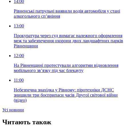
14:00
Рівненські патрульні виявили водія автомобіля у стані
алкогольного сп’яніння
13:00
Прокуратура через суд вимагає належного оформлення
меж та забезпечення охорони двох ландшафтних парків
Рівненщини
12:00
На Рівненщині протестували алгоритми відновлення
мобільного зв’язку під час блекауту
11:00
Небезпечна знахідка у Рівному: піротехніки ДСНС
знищили три боєприпаси часів Другої світової війни
(відео)
Усi новини
Читають також