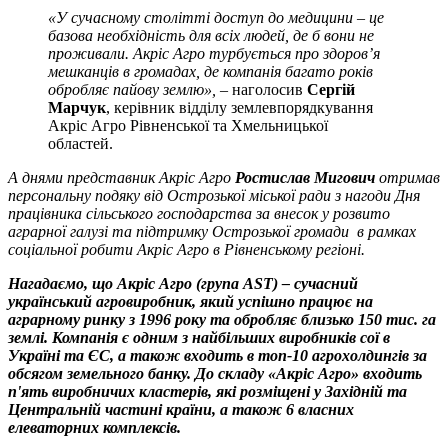
«У сучасному столітті доступ до медицини – це
базова необхідність для всіх людей, де б вони не
проживали. Акріс Агро турбується про здоров’я
мешканців в громадах, де компанія багато років
обробляє пайову землю», –
наголосив
Сергій
Марчук
, керівник відділу землевпорядкування
Акріс Агро Рівненської та Хмельницької
областей.
А днями представник Акріс Агро
Ростислав Мигович
отримав
персональну подяку від Острозької міської ради з нагоди Дня
працівника сільського господарства за внесок у розвито
аграрної галузі та підтримку Острозької громади в рамках
соціальної робити Акріс Агро в Рівненському регіоні.
Нагадаємо, що Акріс Агро (група AST) – сучасний
український агровиробник, який успішно працює на
аграрному ринку з 1996 року та обробляє близько 150 тис. га
землі. Компанія є одним з найбільших виробників сої в
Україні та ЄС, а також входить в топ-10 агрохолдингів за
обсягом земельного банку. До складу «Акріс Агро» входить
п'ять виробничих кластерів, які розміщені у Західній та
Центральній частині країни, а також 6 власних
елеваторних комплексів.