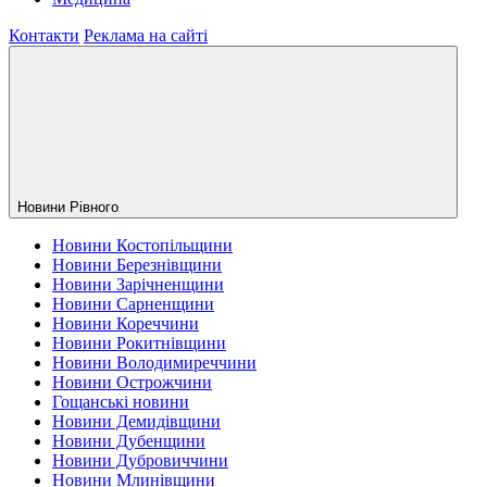
Контакти
Реклама на сайті
Новини Рiвного
Новини Костопільщини
Новини Березнівщини
Новини Зарічненщини
Новини Сарненщини
Новини Кореччини
Новини Рокитнівщини
Новини Володимиреччини
Новини Острожчини
Гощанські новини
Новини Демидівщини
Новини Дубенщини
Новини Дубровиччини
Новини Млинівщини