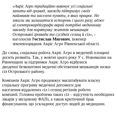
«Акріс Агро традиційно виконує усі соціальні
запити від громад, завжди підтримує своїх
пайовиків та населені пункти, в яких працює. Не
змогли ми залишитися осторонь і цього разу, адже
ці електрокардіографи вкрай потрібні медичному
закладу для порятунку життів мешканців
Острозької громади та сусідніх селищ й сіл», -
наголосив Р
остислав Мигович
, інженер
землевпорядник Акріс Агро Рівненської області.
До слова, соціальна робота Акріс Агро в медичній площині
досить розмаїта. Так, у жовтні цього року У с. Новомалин на
Рівненщині за підтримки Акріс Агро відбулися
дводенні безкоштовні медичні обстеження мешканців низки
сіл Острозького району.
Компанія Акріс Агро продовжує масштабувати власну
соціальну програму медичної допомоги для
населення віддалених сіл і селищ регіонів роботи
компанії. Головна проблема таких сіл – відсутність необхідних
лікарів у місцевому ФАПі, а також критичний брак
фінансування, що ускладнює доступ людей до медицини.