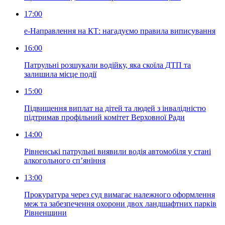
17:00
е-Направлення на КТ: нагадуємо правила виписування
16:00
Патрульні розшукали водійку, яка скоїла ДТП та
залишила місце події
15:00
Підвищення виплат на дітей та людей з інвалідністю
підтримав профільний комітет Верховної Ради
14:00
Рівненські патрульні виявили водія автомобіля у стані
алкогольного сп’яніння
13:00
Прокуратура через суд вимагає належного оформлення
меж та забезпечення охорони двох ландшафтних парків
Рівненщини