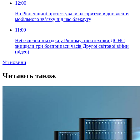
12:00
На Рівненщині протестували алгоритми відновлення
мобільного зв’язку під час блекауту
11:00
Небезпечна знахідка у Рівному: піротехніки ДСНС
знищили три боєприпаси часів Другої світової війни
(відео)
Усi новини
Читають також