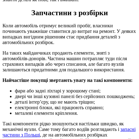
Запчастини з розбірки
Коли автомобіль отримує великий пробіг, власники
починають уважніше ставитися до витрат на ремонт. У деяких
випадках вигідним рішенням стає придбання деталей з
автомобільних розбірок.
На таких майданчиках продають елементи, зняті з
автомобілів-донорів. Частина машин потрапляє туди після
страхових випадків або через списання, але багато вузлів
залишаються придатними для подальшого використання.
Найчастіше покупці звертають увагу на такі компоненти:
фари або задні ліхтарі у хорошому стані;
двері чи інші кузовні панелі без серйозних пошкоджень;
деталі інтер’єру, що не мають тріщин;
електронні блоки, які працюють справно;
металеві елементи кріплення.
Такі компоненти рідко зношуються настільки швидко, як
механічні вузли. Саме тому багато водіїв розглядають і
запасні
частини з Польщі
, де на автомобільних розбірках