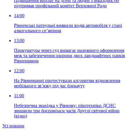
Підвищення виплат на дітей та людей з інвалідністю
підтримав профільний комітет Верховної Ради
14:00
Рівненські патрульні виявили водія автомобіля у стані
алкогольного сп’яніння
13:00
Прокуратура через суд вимагає належного оформлення
меж та забезпечення охорони двох ландшафтних парків
Рівненщини
12:00
На Рівненщині протестували алгоритми відновлення
мобільного зв’язку під час блекауту
11:00
Небезпечна знахідка у Рівному: піротехніки ДСНС
знищили три боєприпаси часів Другої світової війни
(відео)
Усi новини