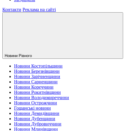
Контакти
Реклама на сайті
Новини Рiвного
Новини Костопільщини
Новини Березнівщини
Новини Зарічненщини
Новини Сарненщини
Новини Кореччини
Новини Рокитнівщини
Новини Володимиреччини
Новини Острожчини
Гощанські новини
Новини Демидівщини
Новини Дубенщини
Новини Дубровиччини
Новини Млинівщини