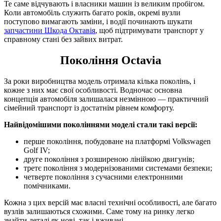
Те саме відчувають і власники машин із великим пробігом.
Коли автомобіль служить багато років, окремі вузли
поступово вимагають заміни, і водії починають шукати
запчастини Шкода Октавія
, щоб підтримувати транспорт у
справному стані без зайвих витрат.
Покоління Octavia
За роки виробництва модель отримала кілька поколінь, і
кожне з них має свої особливості. Водночас основна
концепція автомобіля залишалася незмінною — практичний
сімейний транспорт із достатнім рівнем комфорту.
Найвідомішими поколіннями моделі стали такі версії:
перше покоління, побудоване на платформі Volkswagen
Golf IV;
друге покоління з розширеною лінійкою двигунів;
третє покоління з модернізованими системами безпеки;
четверте покоління з сучасними електронними
помічниками.
Кожна з цих версій має власні технічні особливості, але багато
вузлів залишаються схожими. Саме тому на ринку легко
знайти деталі як нові, так і вживані.