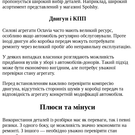
пропонується широкий вибір деталей. Наприклад, широкий
асортимент представлений у магазині Spolshy.
Двигун і КПП
Силові агрегати Octavia часто мають великий ресурс,
особливо якщо автомобіль регулярно обслуговували. Проте
іноді двигун або коробка передач можуть потребувати
ремонту через великий пробіг або неправильну експлуатацію.
У деяких випадках власники розглядають можливість
придбання вузлів у зборі з автомобілів-донорів. Такий підхід
може бути економічно вигідним, але потребує уважної
перевірки стану агрегату.
Перед встановленням важливо перевірити компресію
двигуна, відсутність сторонніх шумів у коробці передач та
відповідність агрегату конкретній модифікації автомобіля.
Плюси та мінуси
Використання деталей із розбірки має як переваги, так і певні
ризики. З одного боку, це можливість значно зекономити на
ремонті. З іншого — необхідно уважно перевіряти стан