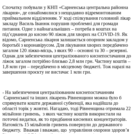
Спочатку побували у КНП «Сарненська центральна районна
лікарня», де ознайомилися з нещодавно відремонтованим
приймальним відділенням. У ході спілкування головний лікар
закладу Василь Іванюк порушив проблемні для громади
питання. Одне з найнагальніших – потреба в коштах на
під’єднання до кисню 90 ліжок для хворих на COVID-19. Як
відомо, Сарненська лікарня залишається опорним закладом у
боротьбі з коронавірусом. Для лікування хворих передбачено
загалом 120 ліжко-місць, з яких 90 – основні та 30 – резервні.
Однак для забезпечення централізованого киснепостачання до
ліжок загалом потрібно близько 2,8 млн грн. Частину коштів –
1,8 млн грн – передбачено в місцевому бюджеті. Тож наразі на
завершення проєкту не вистачає 1 млн грн.
- На забезпечення централізованим киснепостачанням
Сарненської та інших лікарень Рівненщини можна було б
спрямувати кошти державної субвенції, яка надійшла до
області торік у жовтні. Нагадаю, тоді Рівненщина отримала 22
мільйони гривень, з яких частину коштів використали на
поточні видатки, як то придбання кисневих концентраторів.
Натомість 15 мільйонів гривень повернули до державного
бюджету. Вважав і вважаю, що управління охорони здоров’я