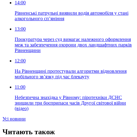
14:00
Рівненські патрульні виявили водія автомобіля у стані
алкогольного сп’яніння
13:00
Прокуратура через суд вимагає належного оформлення
меж та забезпечення охорони двох ландшафтних парків
Рівненщини
12:00
На Рівненщині протестували алгоритми відновлення
мобільного зв’язку під час блекауту
11:00
Небезпечна знахідка у Рівному: піротехніки ДСНС
знищили три боєприпаси часів Другої світової війни
(відео)
Усi новини
Читають також