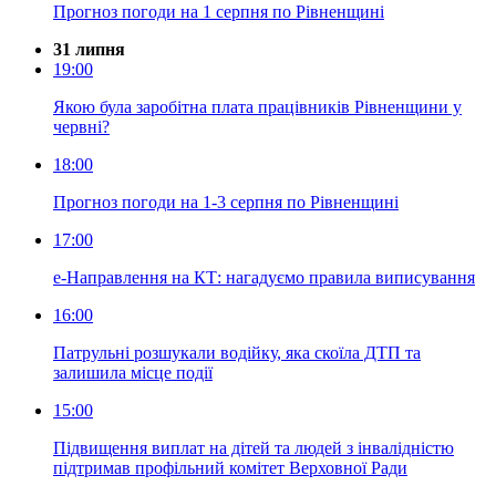
Прогноз погоди на 1 серпня по Рівненщині
31 липня
19:00
Якою була заробітна плата працівників Рівненщини у
червні?
18:00
Прогноз погоди на 1-3 серпня по Рівненщині
17:00
е-Направлення на КТ: нагадуємо правила виписування
16:00
Патрульні розшукали водійку, яка скоїла ДТП та
залишила місце події
15:00
Підвищення виплат на дітей та людей з інвалідністю
підтримав профільний комітет Верховної Ради