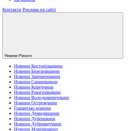
Контакти
Реклама на сайті
Новини Рiвного
Новини Костопільщини
Новини Березнівщини
Новини Зарічненщини
Новини Сарненщини
Новини Кореччини
Новини Рокитнівщини
Новини Володимиреччини
Новини Острожчини
Гощанські новини
Новини Демидівщини
Новини Дубенщини
Новини Дубровиччини
Новини Млинівщини