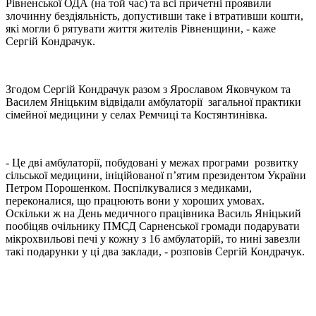
Рівненської ОДА (на той час) та всі причетні проявили
злочинну бездіяльність, допустивши таке і втративши кошти,
які могли б рятувати життя жителів Рівненщини, - каже
Сергій Кондрачук.
Згодом Сергій Кондрачук разом з Ярославом Яковчуком та
Василем Яніцьким відвідали амбулаторії загальної практики
сімейної медицини у селах Ремчиці та Костянтинівка.
- Це дві амбулаторії, побудовані у межах програми розвитку
сільської медицини, ініційованої п’ятим президентом України
Петром Порошенком. Поспілкувалися з медиками,
переконалися, що працюють вони у хороших умовах.
Оскільки ж на День медичного працівника Василь Яніцький
пообіцяв очільнику ПМСД Сарненської громади подарувати
мікрохвильові печі у кожну з 16 амбулаторій, то нині завезли
такі подарунки у ці два заклади, - розповів Сергій Кондрачук.