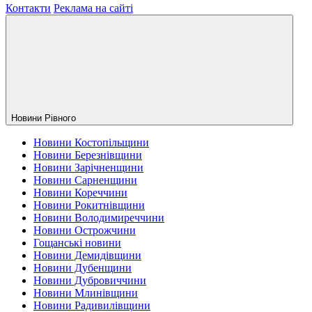
Контакти
Реклама на сайті
Новини Рiвного
Новини Костопільщини
Новини Березнівщини
Новини Зарічненщини
Новини Сарненщини
Новини Кореччини
Новини Рокитнівщини
Новини Володимиреччини
Новини Острожчини
Гощанські новини
Новини Демидівщини
Новини Дубенщини
Новини Дубровиччини
Новини Млинівщини
Новини Радивилівщини