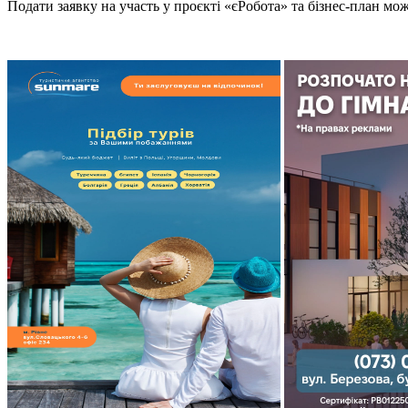
Подати заявку на участь у проєкті «єРобота» та бізнес-план мо