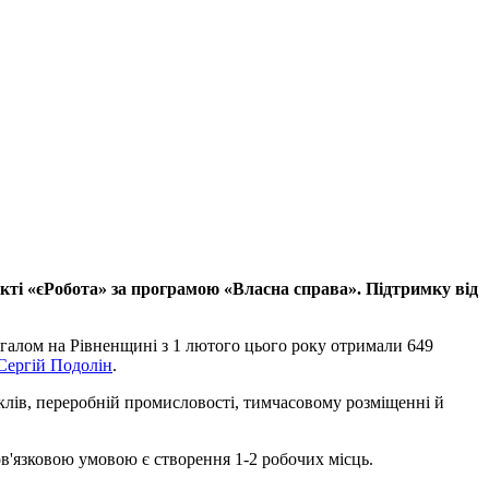
єкті «єРобота» за програмою «Власна справа». Підтримку від
агалом на Рівненщині з 1 лютого цього року отримали 649
Сергій Подолін
.
иклів, переробній промисловості, тимчасовому розміщенні й
ов'язковою умовою є створення 1-2 робочих місць.