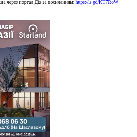
жна через портал Дія за посиланням:
https://is.gd/KT7RoW