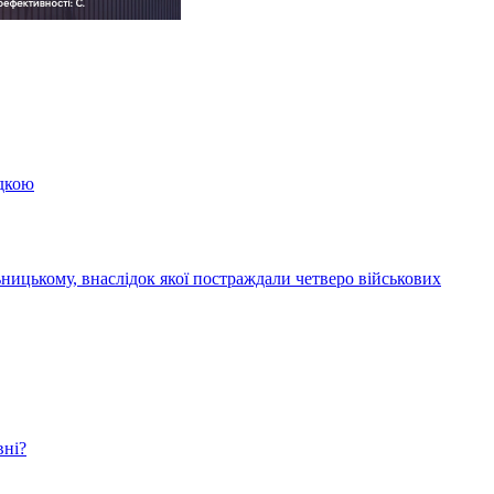
здкою
ницькому, внаслідок якої постраждали четверо військових
вні?