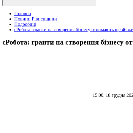
Головна
Новини Рівненщини
Подробиці
єРобота: гранти на створення бізнесу отримають ще 46 ж
єРобота: гранти на створення бізнесу 
15:00, 18 грудня 20