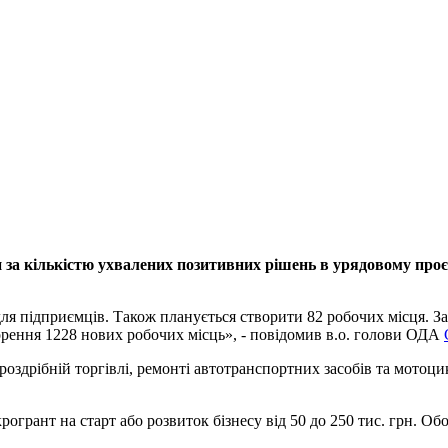
ни за кількістю ухвалених позитивних рішень в урядовому про
 для підприємців. Також планується створити 82 робочих місця. З
орення 1228 нових робочих місць», - повідомив в.о. голови ОДА
роздрібній торгівлі, ремонті автотранспортних засобів та мотоц
грант на старт або розвиток бізнесу від 50 до 250 тис. грн. Об