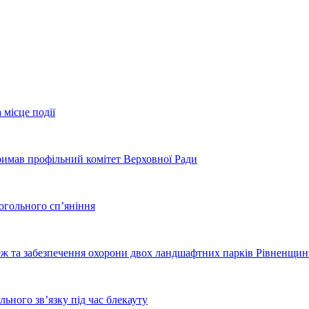
 місце події
тримав профільний комітет Верховної Ради
когольного сп’яніння
еж та забезпечення охорони двох ландшафтних парків Рівненщи
ьного зв’язку під час блекауту