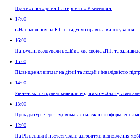
Прогноз погоди на 1-3 серпня по Рівненщині
17:00
е-Направлення на КТ: нагадуємо правила виписування
16:00
Патрульні розшукали водійку, яка скоїла ДТП та залишила
15:00
Підвищення виплат на дітей та людей з інвалідністю під
14:00
Рівненські патрульні виявили водія автомобіля у стані ал
13:00
Прокуратура через суд вимагає належного оформлення м
12:00
На Рівненщині протестували алгоритми відновлення мобіл