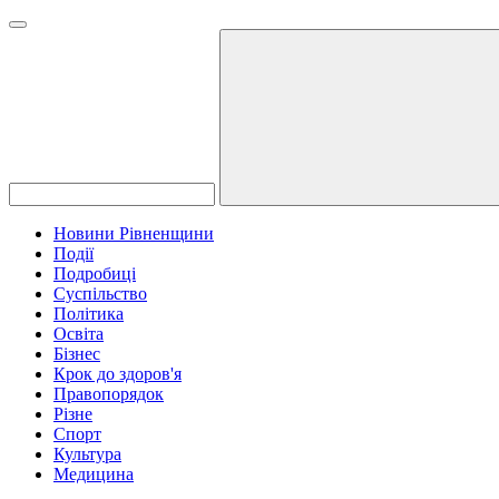
Новини Рівненщини
Події
Подробиці
Суспільство
Політика
Освіта
Бізнес
Крок до здоров'я
Правопорядок
Різне
Спорт
Культура
Медицина