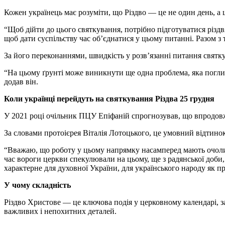
Кожен українець має розуміти, що Різдво — це не один день, а 
“Щоб дійти до цього святкування, потрібно підготуватися різдв
щоб дати суспільству час об’єднатися у цьому питанні. Разом з
За його переконаннями, швидкість у розв’язанні питання святку
“На цьому ґрунті може виникнути ще одна проблема, яка поглиби
додав він.
Коли українці перейдуть на святкування Різдва 25 грудня
У 2021 році очільник ПЦУ Епіфаній спрогнозував, що впродовж 
За словами протоієрея Віталія Лотоцького, це умовний відтинок
“Вважаю, що роботу у цьому напрямку насамперед мають очолити
час вороги церкви спекулювали на цьому, ще з радянської доби, 
характерне для духовної України, для українського народу як 
У чому складність
Різдво Христове — це ключова подія у церковному календарі, з
важливих і непохитних деталей.