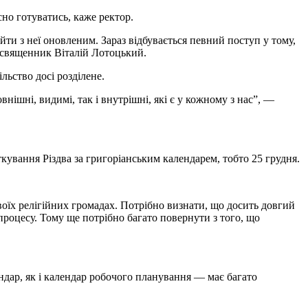
сно готуватись, каже ректор.
йти з неї оновленим. Зараз відбувається певний поступ у тому,
в священник Віталій Лотоцький.
льство досі розділене.
нішні, видимі, так і внутрішні, які є у кожному з нас”, —
ування Різдва за григоріанським календарем, тобто 25 грудня.
оїх релігійних громадах. Потрібно визнати, що досить довгий
 процесу. Тому ще потрібно багато повернути з того, що
ндар, як і календар робочого планування — має багато