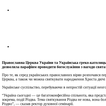
Православна Церква України та Українська греко-католицьк
дозволила парафіям проводити богослужіння з нагоди свята
Про те, як серед українських православних вірян розпочався п
Церква, а також чи можна святкувати народження Христа двічі 
Українське суспільство, перебуваючи в непростій ситуації неог
“Україна сьогодні — це багатоконфесійна спільнота, яка предс
зокрема, події Різдва. Тема святкування Різдва не нова, вона бо
Різдво”, — сказав ректор духовної семінарії.