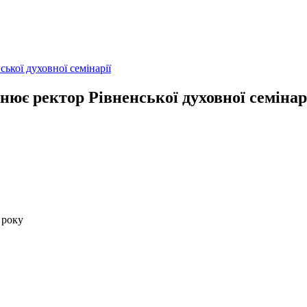
ької духовної семінарії
нює ректор Рівненської духовної семінар
 року