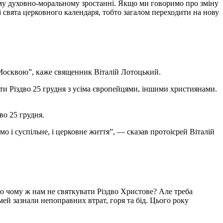
оєму духовно-моральному зростанні. Якщо ми говоримо про зміну
і свята церковного календаря, тобто загалом переходити на нову
 з Москвою”, каже священник Віталій Лотоцький.
ати Різдво 25 грудня з усіма європейцями, іншими християнами.
во 25 грудня.
о і суспільне, і церковне життя”, — сказав протоієрей Віталій
то чому ж нам не святкувати Різдво Христове? Але треба
мей зазнали непоправних втрат, горя та бід. Цього року