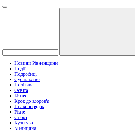
Новини Рівненщини
Події
Подробиці
Суспільство
Політика
Освіта
Бізнес
Крок до здоров'я
Правопорядок
Різне
Спорт
Культура
Медицина