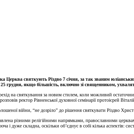
а Церква святкують Різдво 7 січня, за так званим юліанськ
 25 грудня, якщо більшість, включно зі священником, ухваля
ерехід на святкування за новим стилем, коли можливий остаточни
розповів ректор Рівненської духовної семінарії протоієрей Вітал
олошеної війни, “не дозріло” до рішення святкувати Різдво Христ
тавлена різними релігійними напрямками, православними церквами
люча і дуже складна, оскільки об’єднує в собі кілька аспектів: с