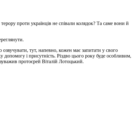
 терору проти українців не співали колядок? Та саме вони й
ереглянути.
о озвучувати, тут, напевно, кожен має запитати у свого
жу допомогу і присутність. Різдво цього року буде особливим,
зауважив протоєрей Віталій Лотоцький.