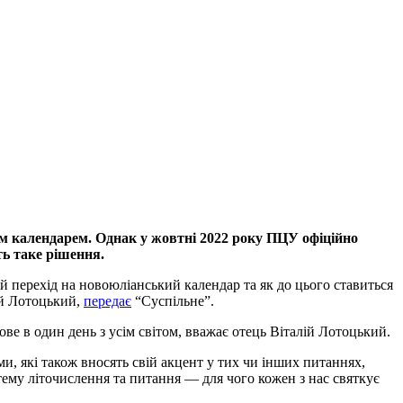
им календарем. Однак у жовтні 2022 року ПЦУ офіційно
ть таке рішення.
й перехід на новоюліанський календар та як до цього ставиться
ій Лотоцький,
передає
“Суспільне”.
ове в один день з усім світом, вважає отець Віталій Лотоцький.
, які також вносять свій акцент у тих чи інших питаннях,
истему літочислення та питання — для чого кожен з нас святкує