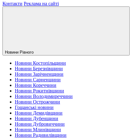
Контакти
Реклама на сайті
Новини Рiвного
Новини Костопільщини
Новини Березнівщини
Новини Зарічненщини
Новини Сарненщини
Новини Кореччини
Новини Рокитнівщини
Новини Володимиреччини
Новини Острожчини
Гощанські новини
Новини Демидівщини
Новини Дубенщини
Новини Дубровиччини
Новини Млинівщини
Новини Радивилівщини