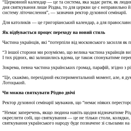
“Церковний календар — це та система, яка задає ритм, як люди
дня святкування лише Різдва, то для церкви це є неправильно й
систему літочислення”, — зазначив ректор духовної семінарії.
Для католиків — це григоріанський календар, а для православн
Як відбувається процес переходу на новий стиль
Частина українців, які “потерпіли від московського засилля як
“З іншої сторони ми розуміємо, що велика частина українців ви
І тих рідних, які залишились вдома, це також спонукатиме пер
Зокрема, певна частина українських громад, парафій, згідно з
“Це, скажімо, перехідний експериментальний момент, але, я дума
Лотоцький.
Чи можна святкувати Різдво двічі
Ректор духовної семінарії зауважив, що “немає ніяких пересторог
“Немає заперечень, якщо людина навіть щодня відзначатиме Різ
окреслити собі, що святкування — це не тільки столи, колядки, 
святкування українського народу буде позначене зі сльозами на о