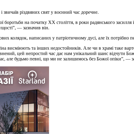
і звичаїв різдвяних свят у воєнний час доречне.
ї боротьби на початку XX століття, в роки радянського засилля і
щості”, — зазначив він.
нових колядок, написаних у патріотичному дусі, але їх потрібно п
утіна висміюють та інших недостойників. Але чи в храмі таке варт
впевнений, цей непростий час дає нам унікальний шанс відчути Бо
є, але будьмо певні, що ми не залишимось без Божої опіки”, — 