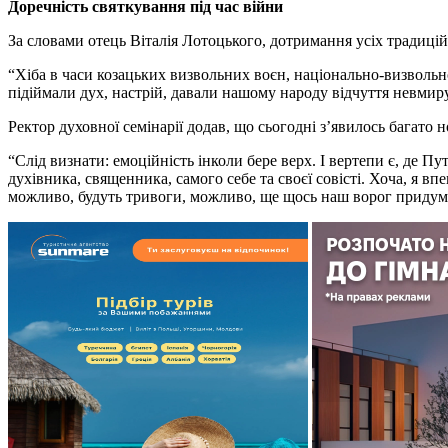
Доречність святкування під час війни
За словами отець Віталія Лотоцького, дотримання усіх традицій 
“Хіба в часи козацьких визвольних воєн, національно-визвольно
підіймали дух, настрій, давали нашому народу відчуття невмиру
Ректор духовної семінарії додав, що сьогодні з’явилось багато 
“Слід визнати: емоційність інколи бере верх. І вертепи є, де П
духівника, священника, самого себе та своєї совісті. Хоча, я 
можливо, будуть тривоги, можливо, ще щось наш ворог придума