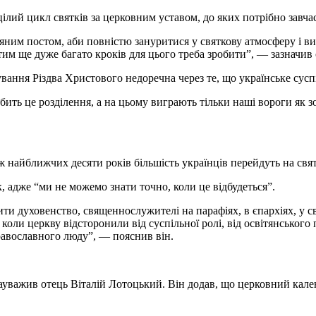
цілий цикл святків за церковним уставом, до яких потрібно завча
яним постом, аби повністю зануритися у святкову атмосферу і ви
 тим ще дуже багато кроків для цього треба зробити”, — зазначи
вання Різдва Христового недоречна через те, що українське суспі
ть це розділення, а на цьому виграють тільки наші вороги як зов
найближчих десяти років більшість українців перейдуть на святк
, адже “ми не можемо знати точно, коли це відбудеться”.
 духовенство, священнослужителі на парафіях, в єпархіях, у св
коли церкву відсторонили від суспільної ролі, від освітянського
православного люду”, — пояснив він.
ауважив отець Віталій Лотоцький. Він додав, що церковний кале