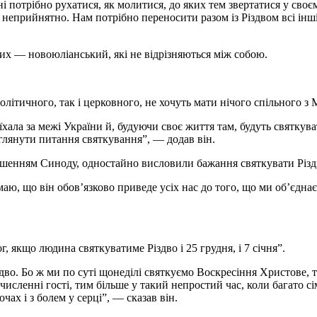
ні потрібно рухатися, як молитися, до яких тем звертатися у св
 неприйнятно. Нам потрібно переносити разом із Різдвом всі інш
их — новоюліанський, які не відрізняються між собою.
 політичного, так і церковного, не хочуть мати нічого спільного
їхала за межі України й, будуючи своє життя там, будуть святкув
еглянути питання святкування”, — додав він.
 рішенням Синоду, одностайно висловили бажання святкувати Різд
ю, що він обов’язково приведе усіх нас до того, що ми об’єднаєм
, якщо людина святкуватиме Різдво і 25 грудня, і 7 січня”.
дво. Бо ж ми по суті щонеділі святкуємо Воскресіння Христове, 
численні гості, тим більше у такий непростий час, коли багато сі
чах і з болем у серці”, — сказав він.