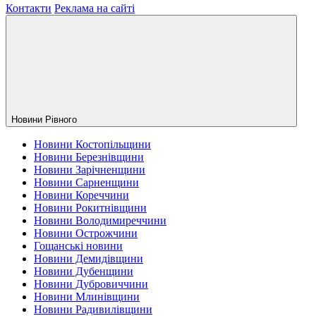
Контакти
Реклама на сайті
Новини Рiвного
Новини Костопільщини
Новини Березнівщини
Новини Зарічненщини
Новини Сарненщини
Новини Кореччини
Новини Рокитнівщини
Новини Володимиреччини
Новини Острожчини
Гощанські новини
Новини Демидівщини
Новини Дубенщини
Новини Дубровиччини
Новини Млинівщини
Новини Радивилівщини