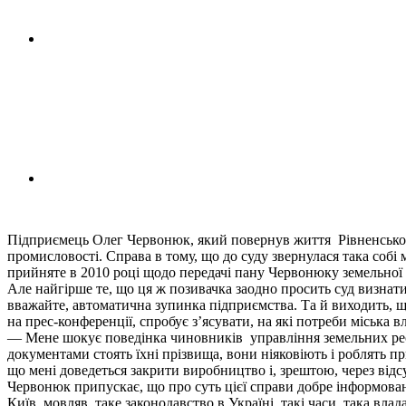
Підприємець Олег Червонюк, який повернув життя Рівненському
промисловості. Справа в тому, що до суду звернулася така собі
прийняте в 2010 році щодо передачі пану Червонюку земельної д
Але найгірше те, що ця ж позивачка заодно просить суд визнати
вважайте, автоматична зупинка підприємства. Та й виходить, щ
на прес-конференції, спробує з’ясувати, на які потреби міська в
— Мене шокує поведінка чиновників управління земельних ресур
документами стоять їхні прізвища, вони ніяковіють і роблять п
що мені доведеться закрити виробництво і, зрештою, через відс
Червонюк припускає, що про суть цієї справи добре інформовані 
Київ, мовляв, таке законодавство в Україні, такі часи, така вл