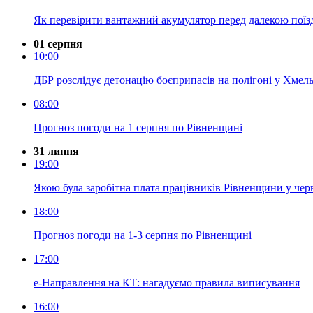
Як перевірити вантажний акумулятор перед далекою пої
01 серпня
10:00
ДБР розслідує детонацію боєприпасів на полігоні у Хмель
08:00
Прогноз погоди на 1 серпня по Рівненщині
31 липня
19:00
Якою була заробітна плата працівників Рівненщини у чер
18:00
Прогноз погоди на 1-3 серпня по Рівненщині
17:00
е-Направлення на КТ: нагадуємо правила виписування
16:00