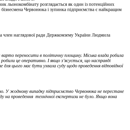
сник льонокомбінату розглядається як один із потенційних
го бізнесмена Червонюка і зупинка підприємства є найкращим
 та член наглядової ради Держкомзему України Людмила
е варто переносити в політичну площину. Міська влада робила
, робили це оперативно. І якщо з’ясується, що насправді
е для цього має бути ухвала суду щодо проведення відповідної
тавно. У жодному випадку підприємство Червонюка не перестане
уду на проведення технічної експертизи не було. Якщо вона