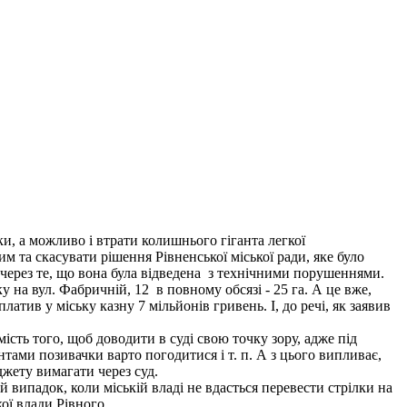
, а можливо і втрати колишнього гіганта легкої
м та скасувати рішення Рівненської міської ради, яке було
 через те, що вона була відведена з технічними порушеннями.
 на вул. Фабричній, 12 в повному обсязі - 25 га. А це вже,
ив у міську казну 7 мільйонів гривень. І, до речі, як заявив
ть того, щоб доводити в суді свою точку зору, адже під
тами позивачки варто погодитися і т. п. А з цього випливає,
джету вимагати через суд.
й випадок, коли міській владі не вдасться перевести стрілки на
кої влади Рівного.