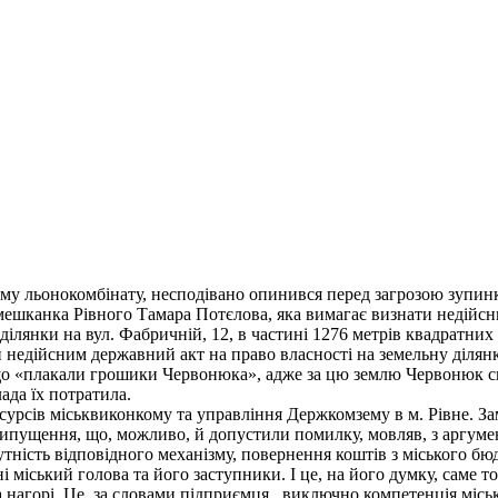
 льонокомбінату, несподівано опинився перед загрозою зупинки
 мешканка Рівного Тамара Потєлова, яка вимагає визнати недійсни
ілянки на вул. Фабричній, 12, в частині 1276 метрів квадратних
 недійсним державний акт на право власності на земельну ділянку
о «плакали грошики Червонюка», адже за цю землю Червонюк сплат
лада їх потратила.
сів міськвиконкому та управління Держкомзему в м. Рівне. Заміс
рипущення, що, можливо, й допустили помилку, мовляв, з аргумен
утність відповідного механізму, повернення коштів з міського бю
міський голова та його заступники. І це, на його думку, саме то
ада нагорі. Це, за словами підприємця, виключно компетенція місь