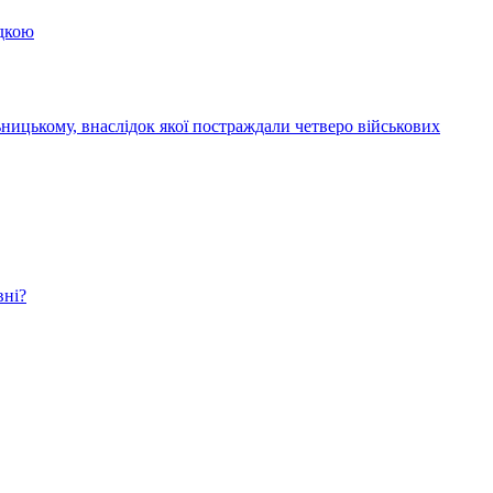
здкою
ницькому, внаслідок якої постраждали четверо військових
вні?