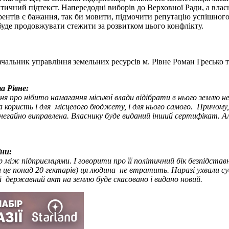
ітичний підтекст. Напередодні виборів до Верховної Ради, а вла
курентів є бажання, так би мовити, підмочити репутацію успішно
 буде продовжувати стежити за розвитком цього конфлікту.
ачальник управління земельних ресурсів м. Рівне Роман Гресько
а Рівне:
 про нібито намагання міської влади відібрати в нього землю н
ла користь і для місцевого бюджету, і для нього самого. Причому
негайно виправлена. Власнику буде виданий інший сертифікат. Ал
ни:
пір між підприємцями. І говорити про її політичний бік безпідс
(а це понад 20 гектарів) ця людина не втратить. Наразі ухвали с
й державний акт на землю буде скасовано і видано новий.