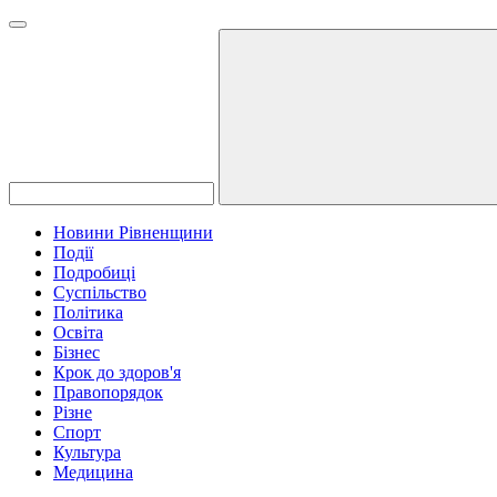
Новини Рівненщини
Події
Подробиці
Суспільство
Політика
Освіта
Бізнес
Крок до здоров'я
Правопорядок
Різне
Спорт
Культура
Медицина