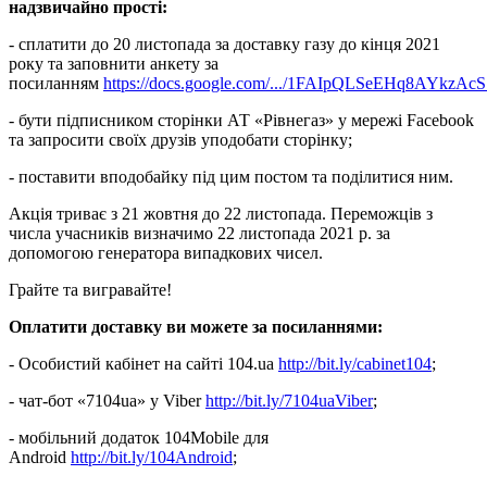
надзвичайно прості:
- сплатити до 20 листопада за доставку газу до кінця 2021
року та заповнити анкету за
посиланням
https://docs.google.com/.../1FAIpQLSeEHq8AYkzAcS.
- бути підписником сторінки АТ «Рівнегаз» у мережі Facebook
та запросити своїх друзів уподобати сторінку;
- поставити вподобайку під цим постом та поділитися ним.
Акція триває з 21 жовтня до 22 листопада. Переможців з
числа учасників визначимо 22 листопада 2021 р. за
допомогою генератора випадкових чисел.
Грайте та вигравайте!
Оплатити доставку ви можете за посиланнями:
- Особистий кабінет на сайті 104.ua
http://bit.ly/cabinet104
;
- чат-бот «7104ua» у Viber
http://bit.ly/7104uaViber
;
- мобільний додаток 104Mobile для
Android
http://bit.ly/104Android
;