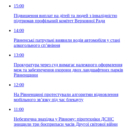
15:00
Підвищення виплат на дітей та людей з інвалідністю
підтримав профільний комітет Верховної Ради
14:00
Рівненські патрульні виявили водія автомобіля у стані
алкогольного сп’яніння
13:00
Прокуратура через суд вимагає належного оформлення
меж та забезпечення охорони двох ландшафтних парків
Рівненщини
12:00
На Рівненщині протестували алгоритми відновлення
мобільного зв’язку під час блекауту
11:00
Небезпечна знахідка у Рівному: піротехніки ДСНС
знищили три боєприпаси часів Другої світової війни