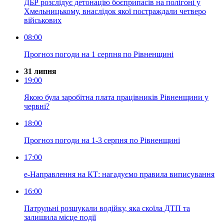
ДБР розслідує детонацію боєприпасів на полігоні у
Хмельницькому, внаслідок якої постраждали четверо
військових
08:00
Прогноз погоди на 1 серпня по Рівненщині
31 липня
19:00
Якою була заробітна плата працівників Рівненщини у
червні?
18:00
Прогноз погоди на 1-3 серпня по Рівненщині
17:00
е-Направлення на КТ: нагадуємо правила виписування
16:00
Патрульні розшукали водійку, яка скоїла ДТП та
залишила місце події