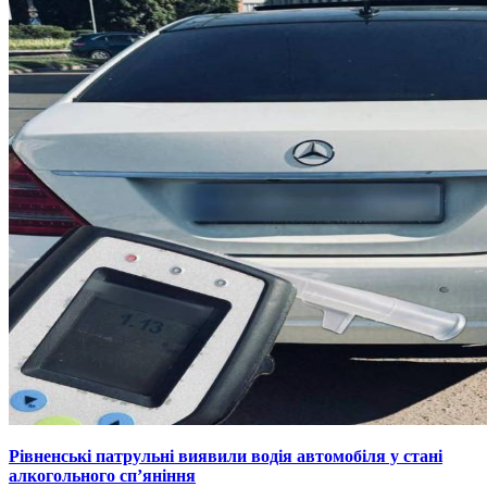
Рівненські патрульні виявили водія автомобіля у стані
алкогольного сп’яніння