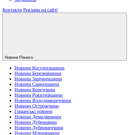
Контакти
Реклама на сайті
Новини Рiвного
Новини Костопільщини
Новини Березнівщини
Новини Зарічненщини
Новини Сарненщини
Новини Кореччини
Новини Рокитнівщини
Новини Володимиреччини
Новини Острожчини
Гощанські новини
Новини Демидівщини
Новини Дубенщини
Новини Дубровиччини
Новини Млинівщини