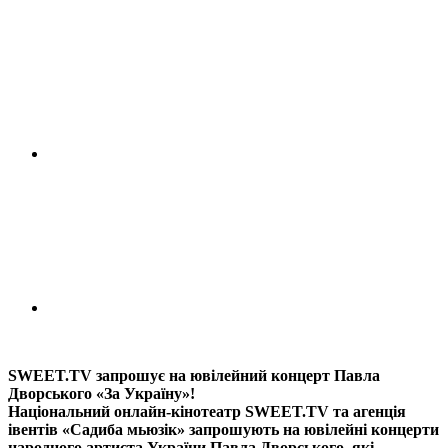
SWEET.TV запрошує на ювілейний концерт Павла
Дворського «За Україну»!
Національний онлайн-кінотеатр SWEET.TV та агенція
івентів «Садиба мьюзік» запрошують на ювілейні концерти
народного артиста України Павла Дворського, які