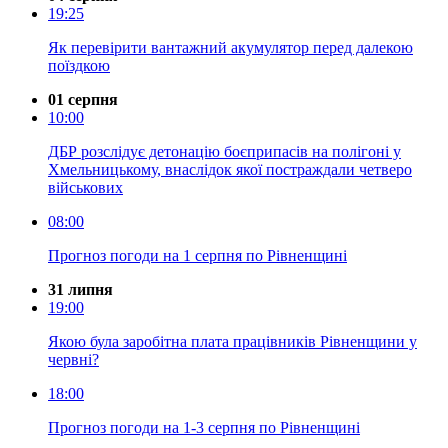
19:25
Як перевірити вантажний акумулятор перед далекою
поїздкою
01 серпня
10:00
ДБР розслідує детонацію боєприпасів на полігоні у
Хмельницькому, внаслідок якої постраждали четверо
військових
08:00
Прогноз погоди на 1 серпня по Рівненщині
31 липня
19:00
Якою була заробітна плата працівників Рівненщини у
червні?
18:00
Прогноз погоди на 1-3 серпня по Рівненщині