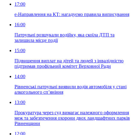
17:00
е-Направлення на КТ: нагадуємо правила виписування
16:00
Патрульні розшукали водійку, яка скоїла ДТП та
залишила місце події
15:00
Підвищення виплат на дітей та людей з інвалідністю
підтримав профільний комітет Верховної Ради
14:00
Рівненські патрульні виявили водія автомобіля у стані
алкогольного сп’яніння
13:00
Прокуратура через суд вимагає належного оформлення
меж та забезпечення охорони двох ландшафтних парків
Рівненщини
12:00