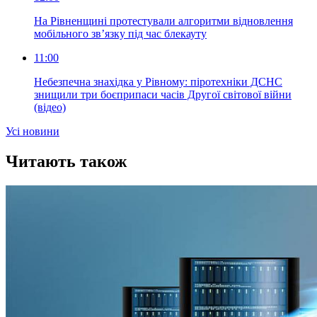
На Рівненщині протестували алгоритми відновлення
мобільного зв’язку під час блекауту
11:00
Небезпечна знахідка у Рівному: піротехніки ДСНС
знищили три боєприпаси часів Другої світової війни
(відео)
Усi новини
Читають також