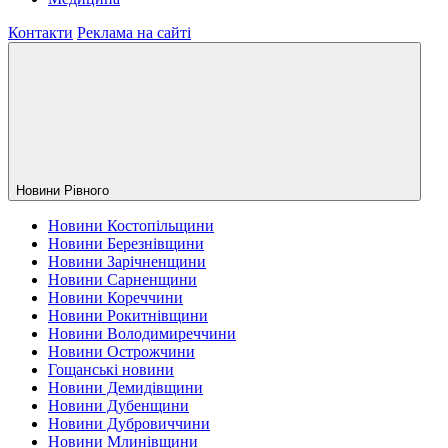
Контакти
Реклама на сайті
Новини Рiвного
Новини Костопільщини
Новини Березнівщини
Новини Зарічненщини
Новини Сарненщини
Новини Кореччини
Новини Рокитнівщини
Новини Володимиреччини
Новини Острожчини
Гощанські новини
Новини Демидівщини
Новини Дубенщини
Новини Дубровиччини
Новини Млинівщини