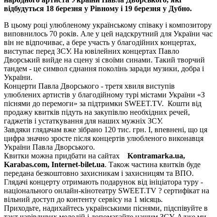
відбудуться 18 березня у Рівному і 19 березня у Дубно.
В цьому році улюбленому українському співаку і композитору
виповнилось 70 років. Але у цей надскрутний для України час
він не відпочиває, а бере участь у благодійних концертах,
виступає перед ЗСУ. На ювілейних концертах Павло
Дворський вийде на сцену зі своїми синами. Такий творчий
тандем - це символ єднання поколінь заради музики, добра і
України.
Концерти Павла Дворського - третя хвиля виступів
улюблених артистів у благодійному турі містами України «З
піснями до перемоги» за підтримки SWEET.TV. Кошти від
продажу квитків підуть на закупівлю необхідних речей,
гаджетів і устаткування для наших мужніх ЗСУ.
Завдяки глядачам вже зібрано 120 тис. грн. І, впевнені, що ця
цифра значно зросте після концертів улюбленого виконавця
України Павла Дворського.
Квитки можна придбати на сайтах
Kontramarka.ua,
Karabas.com, Internet-bilet.ua
. Також частина квитків буде
передана безкоштовно захисникам і захисницям та ВПО.
Глядачі концерту отримають подарунок від ініціатора туру -
національного онлайн-кінотеатру SWEET.TV ? сертифікат на
вільний доступ до контенту сервісу на 1 місяць.
Приходьте, надихайтесь українськими піснями, підспівуйте в
такт чарівливих мелодій і допомагайте нашим ЗСУ. Адже ми