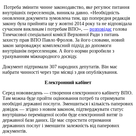
Потреба змінити чинне законодавство, яке регулює питання
внутрішніх переселенців, виникла давно. «Необхідність
оновлення документа зумовлена тим, що попередня редакція
закону була прийнята ще у жовтні 2014 року та не відповідала
сучасним викликам і потребам ВПО», —
розповідає
голова
Тимчасової спеціальної комісії Верховної Ради з питань
захисту прав ВПО Павло Фролов. За його словами, новий
закон запроваджує комплексний підхід до допомоги
внутрішнім переселенцям. А його норми розробили з
урахуванням міжнародного досвіду.
Документ підтримали 307 народних депутатів. Він має
набрати чинності через три місяці з дня опублікування.
Електронний кабінет
Серед нововведень — створення електронного кабінету ВПО.
Там можна буде пройти оцінювання потреб та отримувати
необхідні державні послуги. Зменшиться і кількість паперових
довідок — згідно з новим законом, підтверджувати статус
внутрішньо переміщеної особи буде електронний витяг із
державної бази даних. Це має спростити отримання
державних послуг і зменшити залежність від паперових
документів.