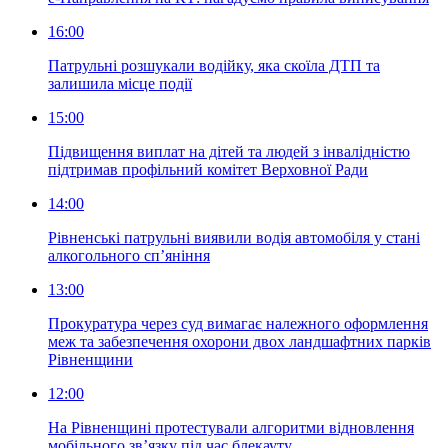
16:00
Патрульні розшукали водійку, яка скоїла ДТП та
залишила місце події
15:00
Підвищення виплат на дітей та людей з інвалідністю
підтримав профільний комітет Верховної Ради
14:00
Рівненські патрульні виявили водія автомобіля у стані
алкогольного сп’яніння
13:00
Прокуратура через суд вимагає належного оформлення
меж та забезпечення охорони двох ландшафтних парків
Рівненщини
12:00
На Рівненщині протестували алгоритми відновлення
мобільного зв’язку під час блекауту