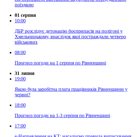
поїздкою
01 серпня
10:00
ДБР розслідує детонацію боєприпасів на полігоні у
Хмельницькому, внаслідок якої постраждали четверо
військових
08:00
Прогноз погоди на 1 серпня по Рівненщині
31 липня
19:00
Якою була заробітна плата працівників Рівненщини у
червні?
18:00
Прогноз погоди на 1-3 серпня по Рівненщині
17:00
е-Направлення на КТ: нагадуємо правила виписування