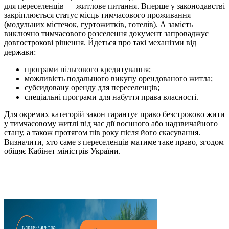
для переселенців — житлове питання. Вперше у законодавстві
закріплюється статус місць тимчасового проживання
(модульних містечок, гуртожитків, готелів). А замість
виключно тимчасового розселення документ запроваджує
довгострокові рішення. Йдеться про такі механізми від
держави:
програми пільгового кредитування;
можливість подальшого викупу орендованого житла;
субсидовану оренду для переселенців;
спеціальні програми для набуття права власності.
Для окремих категорій закон гарантує право безстроково жити
у тимчасовому житлі під час дії воєнного або надзвичайного
стану, а також протягом пів року після його скасування.
Визначити, хто саме з переселенців матиме таке право, згодом
обіцяє Кабінет міністрів України.