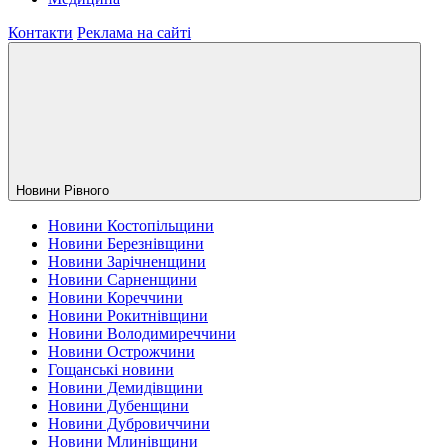
Контакти
Реклама на сайті
Новини Рiвного
Новини Костопільщини
Новини Березнівщини
Новини Зарічненщини
Новини Сарненщини
Новини Кореччини
Новини Рокитнівщини
Новини Володимиреччини
Новини Острожчини
Гощанські новини
Новини Демидівщини
Новини Дубенщини
Новини Дубровиччини
Новини Млинівщини