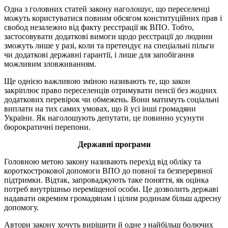
Одна з головних статей закону наголошує, що переселенці
можуть користуватися повним обсягом конституційних прав і
свобод незалежно від факту реєстрації як ВПО. Тобто,
застосовувати додаткові вимоги щодо реєстрації до людини
зможуть лише у разі, коли та претендує на спеціальні пільги
чи додаткові державні гарантії, і лише для запобігання
можливим зловживанням.
Ще однією важливою зміною називають те, що закон
закріплює право переселенців отримувати пенсії без жодних
додаткових перевірок чи обмежень. Вони матимуть соціальні
виплати на тих самих умовах, що й усі інші громадяни
України. Як наголошують депутати, це повинно усунути
бюрократичні перепони.
Державні програми
Головною метою закону називають перехід від обліку та
короткострокової допомоги ВПО до повної та безперервної
підтримки. Відтак, запроваджують таке поняття, як оцінка
потреб внутрішньо переміщеної особи. Це дозволить державі
надавати окремим громадянам і цілим родинам більш адресну
допомогу.
Автори закону хочуть вирішити й одне з найбільш болючих