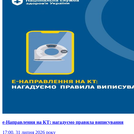
е-Направлення на КТ: нагадуємо правила виписування
17:00, 31 липня 2026 року