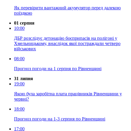
Як перевірити вантажний акумулятор перед далекою
поїздкою
01 серпня
10:00
ДБР розслідує детонацію боєприпасів на полігоні у
Хмельницькому, внаслідок якої постраждали четверо
військових
08:00
Прогноз погоди на 1 серпня по Рівненщині
31 липня
19:00
Якою була заробітна плата працівників Рівненщини у
червні?
18:00
Прогноз погоди на 1-3 серпня по Рівненщині
17:00