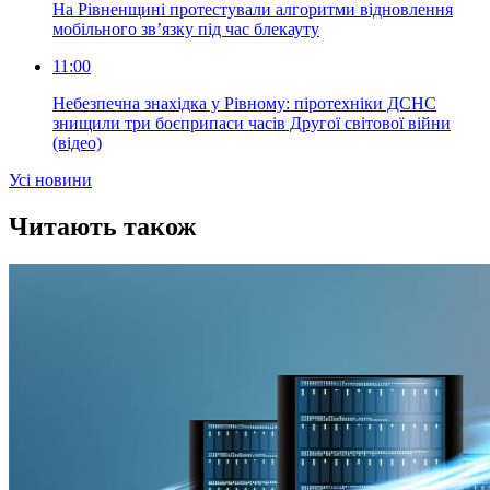
На Рівненщині протестували алгоритми відновлення
мобільного зв’язку під час блекауту
11:00
Небезпечна знахідка у Рівному: піротехніки ДСНС
знищили три боєприпаси часів Другої світової війни
(відео)
Усi новини
Читають також