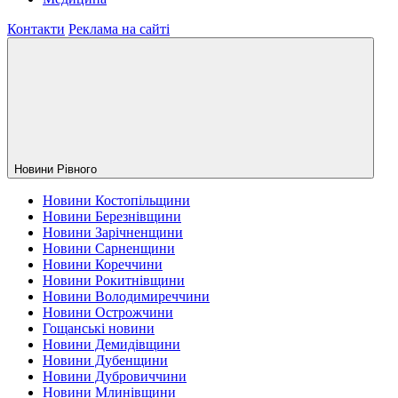
Контакти
Реклама на сайті
Новини Рiвного
Новини Костопільщини
Новини Березнівщини
Новини Зарічненщини
Новини Сарненщини
Новини Кореччини
Новини Рокитнівщини
Новини Володимиреччини
Новини Острожчини
Гощанські новини
Новини Демидівщини
Новини Дубенщини
Новини Дубровиччини
Новини Млинівщини