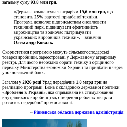
загальну суму
93,8 млн грн.
«Держава компенсувала аграріям
19,6 млн грн,
що
становить
25%
вартості придбаної техніки.
Програма дозволяє підприємствам оновлювати
технічний парк, підвищувати ефективність
виробництва та водночас підтримувати
українських виробників техніки», – зазначив
Олександр Коваль.
Скористатися програмою можуть сільськогосподарські
товаровиробники, зареєстровані у Державному аграрному
реєстрі. Для цього необхідно обрати техніку з офіційного
переліку Міністерства економіки України та придбати її через
уповноважений банк.
Загалом
у 2026 році
Уряд передбачив
1,8 млрд грн
на
реалізацію програми. Вона є складовою державної політики
«Зроблено в Україні»
, яка спрямована на стимулювання
внутрішнього виробництва, створення робочих місць та
розвиток переробної промисловості.
--
Рівненська обласна державна адміністрація