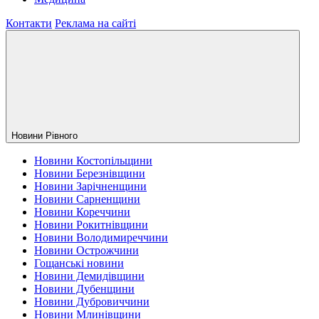
Контакти
Реклама на сайті
Новини Рiвного
Новини Костопільщини
Новини Березнівщини
Новини Зарічненщини
Новини Сарненщини
Новини Кореччини
Новини Рокитнівщини
Новини Володимиреччини
Новини Острожчини
Гощанські новини
Новини Демидівщини
Новини Дубенщини
Новини Дубровиччини
Новини Млинівщини