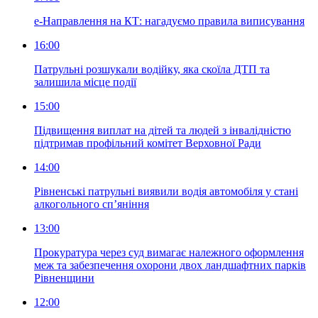
е-Направлення на КТ: нагадуємо правила виписування
16:00
Патрульні розшукали водійку, яка скоїла ДТП та
залишила місце події
15:00
Підвищення виплат на дітей та людей з інвалідністю
підтримав профільний комітет Верховної Ради
14:00
Рівненські патрульні виявили водія автомобіля у стані
алкогольного сп’яніння
13:00
Прокуратура через суд вимагає належного оформлення
меж та забезпечення охорони двох ландшафтних парків
Рівненщини
12:00