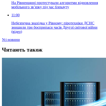
На Рівненщині протестували алгоритми відновлення
мобільного зв’язку під час блекауту
11:00
Небезпечна знахідка у Рівному: піротехніки ДСНС
знищили три боєприпаси часів Другої світової війни
(відео)
Усi новини
Читають також